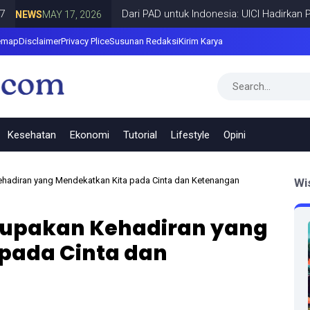
Dari PAD untuk Indonesia: UICI Hadirkan Pendidi
WS
MAY 17, 2026
emap
Disclaimer
Privacy Plice
Susunan Redaksi
Kirim Karya
Kesehatan
Ekonomi
Tutorial
Lifestyle
Opini
Kehadiran yang Mendekatkan Kita pada Cinta dan Ketenangan
Wi
erupakan Kehadiran yang
pada Cinta dan