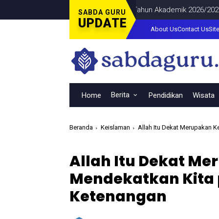
Kuliah bagi 100 Calon Mahasiswa Tahun Akademik 2026/2027
NE
SABDA GURU
UPDATE
About Us
Contact Us
Sit
Berita
Home
Pendidikan
Wisata
Beranda
Keislaman
Allah Itu Dekat Merupakan 
Allah Itu Dekat M
Mendekatkan Kita 
Ketenangan