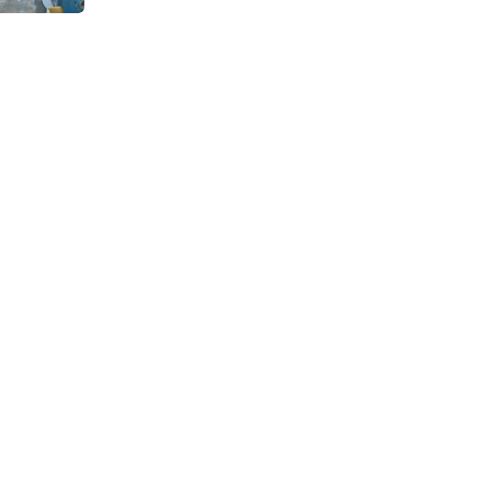
Continuous Dyeing di CV.
Garuda Solo Perkasa