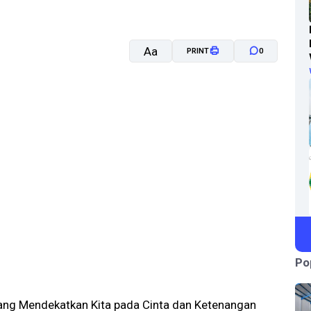
Aa
PRINT
0
A-
A+
Po