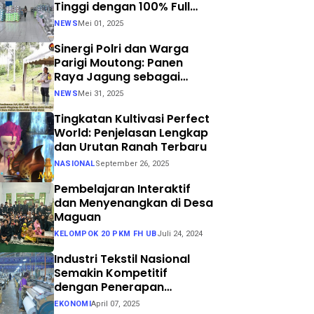
Tinggi dengan 100% Full
Process
NEWS
Mei 01, 2025
Sinergi Polri dan Warga
Parigi Moutong: Panen
Raya Jagung sebagai
Langkah Nyata Menuju
NEWS
Mei 31, 2025
Swasembada Pangan
Tingkatan Kultivasi Perfect
World: Penjelasan Lengkap
dan Urutan Ranah Terbaru
NASIONAL
September 26, 2025
Pembelajaran Interaktif
dan Menyenangkan di Desa
Maguan
KELOMPOK 20 PKM FH UB
Juli 24, 2024
Industri Tekstil Nasional
Semakin Kompetitif
dengan Penerapan
Teknologi Air Jet Loom dan
EKONOMI
April 07, 2025