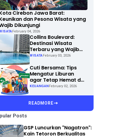
Kota Cirebon Jawa Barat:
Keunikan dan Pesona Wisata yang
Wajib Dikunjungi
WISATA
February 04, 2026
Collins Boulevard:
Destinasi Wisata
Terbaru yang Wajib
Dikunjungi di Kota
WISATA
February 03, 2026
Anda
Cuti Bersama: Tips
Mengatur Liburan
agar Tetap Hemat dan
Menyenangkan
KEUANGAN
February 02, 2026
READMORE
pular Posts
GSP Luncurkan "Nagatron":
Kain Tetoron Berkualitas