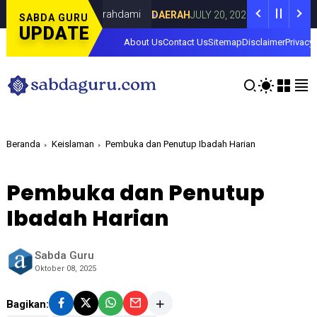
 Lorenza di Curahdami
Fokus pada Tanta
DAERAH
JULY 20, 2026
SABDA GURU
UPDATE
About Us
Contact Us
Sitemap
Disclaimer
Privacy 
Beranda
Keislaman
Pembuka dan Penutup Ibadah Harian
Pembuka dan Penutup
Ibadah Harian
Sabda Guru
Oktober 08, 2025
Bagikan: