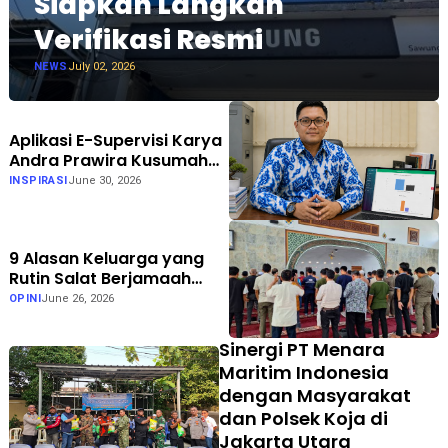
Siapkan Langkah
Verifikasi Resmi
NEWS
July 02, 2026
Aplikasi E-Supervisi Karya
Andra Prawira Kusumah
Dukung Pendidikan Inklusif
INSPIRASI
June 30, 2026
di Gorontalo
9 Alasan Keluarga yang
Rutin Salat Berjamaah
Lebih Harmonis
OPINI
June 26, 2026
Sinergi PT Menara
Maritim Indonesia
dengan Masyarakat
dan Polsek Koja di
Jakarta Utara