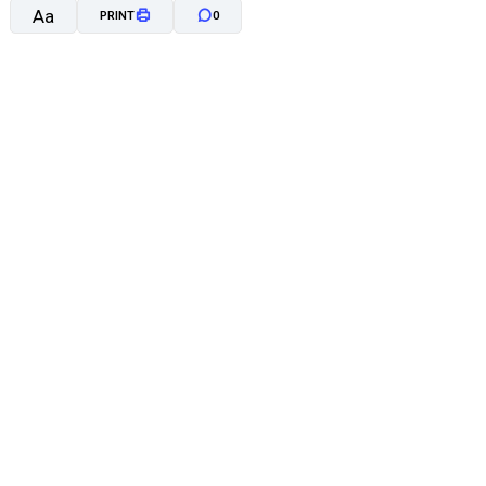
Aa
PRINT
0
A-
A+