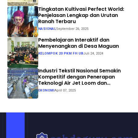
Tingkatan Kultivasi Perfect World:
Penjelasan Lengkap dan Urutan
Ranah Terbaru
NASIONAL
September 26, 2025
Pembelajaran Interaktif dan
Menyenangkan di Desa Maguan
KELOMPOK 20 PKM FH UB
Juli 24, 2024
Industri Tekstil Nasional Semakin
Kompetitif dengan Penerapan
Teknologi Air Jet Loom dan
Continuous Dyeing di CV. Garuda
EKONOMI
April 07, 2025
Solo Perkasa