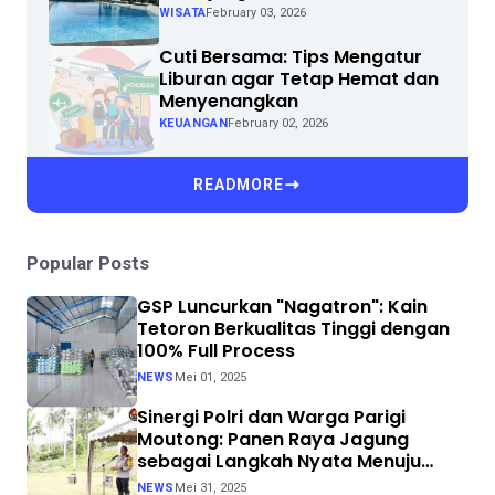
WISATA
February 03, 2026
Cuti Bersama: Tips Mengatur
Liburan agar Tetap Hemat dan
Menyenangkan
KEUANGAN
February 02, 2026
READMORE
Popular Posts
GSP Luncurkan "Nagatron": Kain
Tetoron Berkualitas Tinggi dengan
100% Full Process
NEWS
Mei 01, 2025
Sinergi Polri dan Warga Parigi
Moutong: Panen Raya Jagung
sebagai Langkah Nyata Menuju
Swasembada Pangan
NEWS
Mei 31, 2025