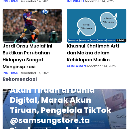
INSPIRASI
December 14, 2025
INSPIRASI
December 14, 2025
Jordi Onsu Mualaf Ini
Khusnul Khatimah Arti
Buktikan Perubahan
dan Makna dalam
Hidupnya Sangat
Kehidupan Muslim
Menginspirasi
KEISLAMAN
December 14, 2025
INSPIRASI
December 14, 2025
Fokus pada Tantangan
Rekomendasi
Akun Tiruan di Dunia
Digital, Marak Akun
Tiruan, Pengelola TikTok
@samsungstore.ta