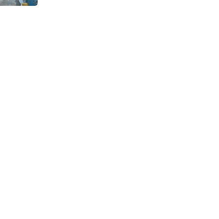
Continuous Dyeing di CV.
Garuda Solo Perkasa