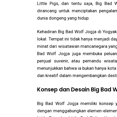
Little Pigs, dan tentu saja, Big Bad 
dirancang untuk menciptakan pengala
dunia dongeng yang hidup.
Kehadiran Big Bad Wolf Jogja di Yogyak
lokal. Tempat ini tidak hanya menjadi da
minat dari wisatawan mancanegara yang 
Bad Wolf Jogja juga membuka peluang 
penjual suvenir, atau pemandu wisat
menunjukkan bahwa ia bukan hanya kota 
dan kreatif dalam mengembangkan desti
Konsep dan Desain Big Bad W
Big Bad Wolf Jogja memiliki konsep y
dengan menggabungkan elemen-elemen dar