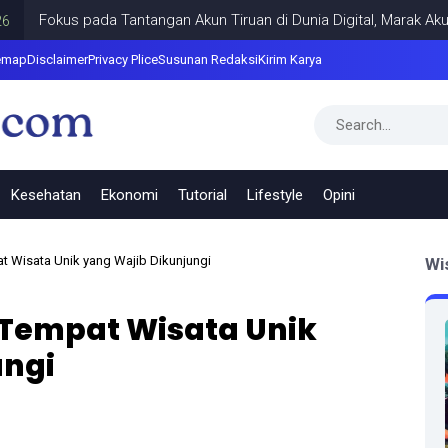
Fokus pada Tantangan Akun Tiruan di Dunia Digital, Marak Akun Tir
emap
Disclaimer
Privacy Plice
Susunan Redaksi
Kirim Karya
Kesehatan
Ekonomi
Tutorial
Lifestyle
Opini
t Wisata Unik yang Wajib Dikunjungi
Wi
 Tempat Wisata Unik
ungi