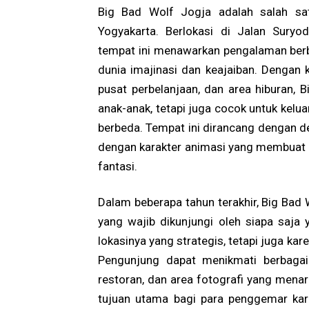
Big Bad Wolf Jogja adalah salah sat
Yogyakarta. Berlokasi di Jalan Suryod
tempat ini menawarkan pengalaman ber
dunia imajinasi dan keajaiban. Denga
pusat perbelanjaan, dan area hiburan,
anak-anak, tetapi juga cocok untuk kel
berbeda. Tempat ini dirancang dengan d
dengan karakter animasi yang membuat s
fantasi.
Dalam beberapa tahun terakhir, Big Bad
yang wajib dikunjungi oleh siapa saja
lokasinya yang strategis, tetapi juga ka
Pengunjung dapat menikmati berbagai 
restoran, dan area fotografi yang menari
tujuan utama bagi para penggemar kara