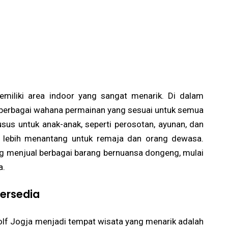
emiliki area indoor yang sangat menarik. Di dalam
berbagai wahana permainan yang sesuai untuk semua
sus untuk anak-anak, seperti perosotan, ayunan, dan
g lebih menantang untuk remaja dan orang dewasa.
yang menjual berbagai barang bernuansa dongeng, mulai
a.
Tersedia
lf Jogja menjadi tempat wisata yang menarik adalah