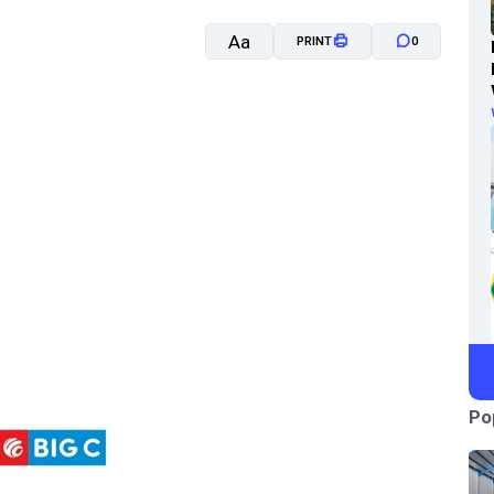
Aa
PRINT
0
A-
A+
Po