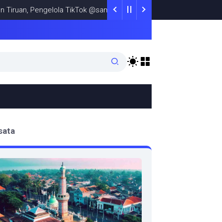
uan, Pengelola TikTok @samsungstore.ta Siapkan Langkah Verifikas
sata