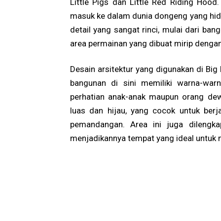
Little Pigs dan Little Red Riding Hoo
masuk ke dalam dunia dongeng yang hidu
detail yang sangat rinci, mulai dari b
area permainan yang dibuat mirip dengan
Desain arsitektur yang digunakan di Bi
bangunan di sini memiliki warna-war
perhatian anak-anak maupun orang dew
luas dan hijau, yang cocok untuk berj
pemandangan. Area ini juga dilengka
menjadikannya tempat yang ideal untuk