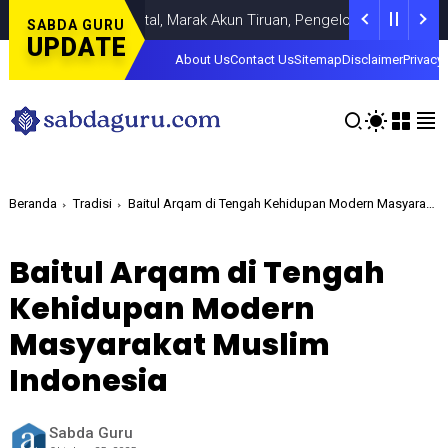
i Dunia Digital, Marak Akun Tiruan, Pengelola TikTok @samsungsto
SABDA GURU
UPDATE
About Us
Contact Us
Sitemap
Disclaimer
Privacy 
Beranda
Tradisi
Baitul Arqam di Tengah Kehidupan Modern Masyarakat Muslim Indonesia
Baitul Arqam di Tengah
Kehidupan Modern
Masyarakat Muslim
Indonesia
Sabda Guru