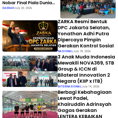
Nobar Final Piala Dunia
Bersama Dina Lorenza di
DAERAH
July 20, 2026
Curahdami
ZARKA Resmi Bentuk
DPC Jakarta Selatan,
Yonathan Adhi Putra
Dipercaya Pimpin
Gerakan Kontrol Sosial
NASIONAL
July 18, 2026
3 Anak Muda Indonesia
Mewakili NOVA369, STB
Group & ICCN di
Bilateral Innovation 2
Negara (KIIP x ITB)
INTERNASIONAL
July 14, 2026
Berbagi Kebahagiaan
Lewat Padel,
Khairuddin Adrinsyah
Gagas Gerakan
LENTERA KEBAIKAN