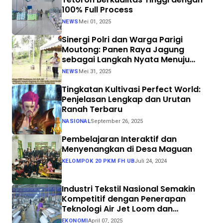
100% Full Process
NEWS
Mei 01, 2025
Sinergi Polri dan Warga Parigi
Moutong: Panen Raya Jagung
sebagai Langkah Nyata Menuju
Swasembada Pangan
NEWS
Mei 31, 2025
Tingkatan Kultivasi Perfect World:
Penjelasan Lengkap dan Urutan
Ranah Terbaru
NASIONAL
September 26, 2025
Pembelajaran Interaktif dan
Menyenangkan di Desa Maguan
KELOMPOK 20 PKM FH UB
Juli 24, 2024
Industri Tekstil Nasional Semakin
Kompetitif dengan Penerapan
Teknologi Air Jet Loom dan
Continuous Dyeing di CV. Garuda
EKONOMI
April 07, 2025