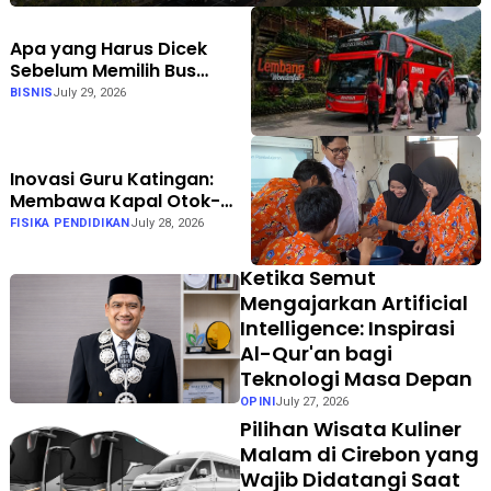
Apa yang Harus Dicek
Sebelum Memilih Bus
Pariwisata? Bhisa Wisata
BISNIS
July 29, 2026
Punya Jawabannya
Inovasi Guru Katingan:
Membawa Kapal Otok-
Otok ke Kelas dengan
FISIKA PENDIDIKAN
July 28, 2026
Berkesadaran, Bermakna,
dan Menggembirakan
Ketika Semut
Mengajarkan Artificial
Intelligence: Inspirasi
Al-Qur'an bagi
Teknologi Masa Depan
OPINI
July 27, 2026
Pilihan Wisata Kuliner
Malam di Cirebon yang
Wajib Didatangi Saat