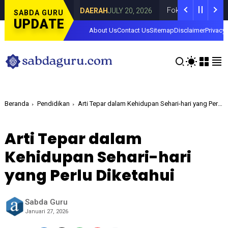
di Curahdami
Fokus pada Tantangan Akun 
DAERAH
JULY 20, 2026
SABDA GURU
UPDATE
About Us
Contact Us
Sitemap
Disclaimer
Privacy 
Beranda
Pendidikan
Arti Tepar dalam Kehidupan Sehari-hari yang Perlu Diketahui
Arti Tepar dalam
Kehidupan Sehari-hari
yang Perlu Diketahui
Sabda Guru
Januari 27, 2026