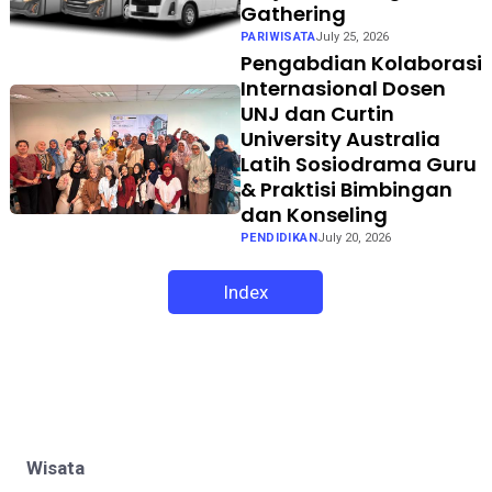
Gathering
PARIWISATA
July 25, 2026
Pengabdian Kolaborasi
Internasional Dosen
UNJ dan Curtin
University Australia
Latih Sosiodrama Guru
& Praktisi Bimbingan
dan Konseling
PENDIDIKAN
July 20, 2026
Index
Wisata