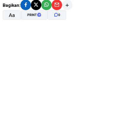
Bagikan:
Aa
PRINT
0
A-
A+