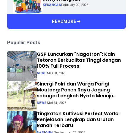
KEUANGAN
February 02, 2026
READMORE
Popular Posts
GSP Luncurkan "Nagatron": Kain
Tetoron Berkualitas Tinggi dengan
100% Full Process
NEWS
Mei 01, 2025
Sinergi Polri dan Warga Parigi
Moutong: Panen Raya Jagung
sebagai Langkah Nyata Menuju
Swasembada Pangan
NEWS
Mei 31, 2025
Tingkatan Kultivasi Perfect World:
Penjelasan Lengkap dan Urutan
Ranah Terbaru
NASIONAL
September 26, 2025