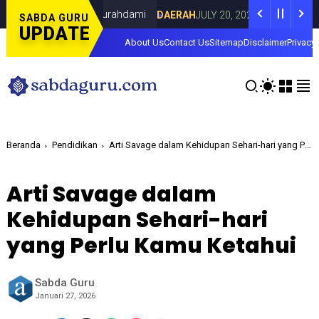
 Lorenza di Curahdami
Fokus pada Tantan
DAERAH
JULY 20, 2026
SABDA GURU
UPDATE
About Us
Contact Us
Sitemap
Disclaimer
Privacy 
Beranda
Pendidikan
Arti Savage dalam Kehidupan Sehari-hari yang Perlu Kamu Ketahui
Arti Savage dalam
Kehidupan Sehari-hari
yang Perlu Kamu Ketahui
Sabda Guru
Januari 27, 2026