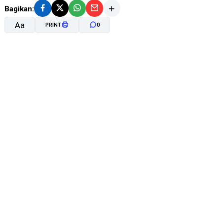
Bagikan:
Aa
PRINT
0
A-
A+