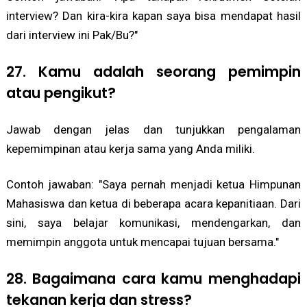
interview? Dan kira-kira kapan saya bisa mendapat hasil
dari interview ini Pak/Bu?"
27. Kamu adalah seorang pemimpin
atau pengikut?
Jawab dengan jelas dan tunjukkan pengalaman
kepemimpinan atau kerja sama yang Anda miliki.
Contoh jawaban: "Saya pernah menjadi ketua Himpunan
Mahasiswa dan ketua di beberapa acara kepanitiaan. Dari
sini, saya belajar komunikasi, mendengarkan, dan
memimpin anggota untuk mencapai tujuan bersama."
28. Bagaimana cara kamu menghadapi
tekanan kerja dan stress?