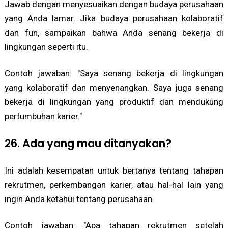
Jawab dengan menyesuaikan dengan budaya perusahaan
yang Anda lamar. Jika budaya perusahaan kolaboratif
dan fun, sampaikan bahwa Anda senang bekerja di
lingkungan seperti itu.
Contoh jawaban: "Saya senang bekerja di lingkungan
yang kolaboratif dan menyenangkan. Saya juga senang
bekerja di lingkungan yang produktif dan mendukung
pertumbuhan karier."
26. Ada yang mau ditanyakan?
Ini adalah kesempatan untuk bertanya tentang tahapan
rekrutmen, perkembangan karier, atau hal-hal lain yang
ingin Anda ketahui tentang perusahaan.
Contoh jawaban: "Apa tahapan rekrutmen setelah