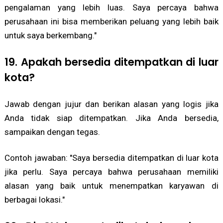
pengalaman yang lebih luas. Saya percaya bahwa
perusahaan ini bisa memberikan peluang yang lebih baik
untuk saya berkembang."
19. Apakah bersedia ditempatkan di luar
kota?
Jawab dengan jujur dan berikan alasan yang logis jika
Anda tidak siap ditempatkan. Jika Anda bersedia,
sampaikan dengan tegas.
Contoh jawaban: "Saya bersedia ditempatkan di luar kota
jika perlu. Saya percaya bahwa perusahaan memiliki
alasan yang baik untuk menempatkan karyawan di
berbagai lokasi."