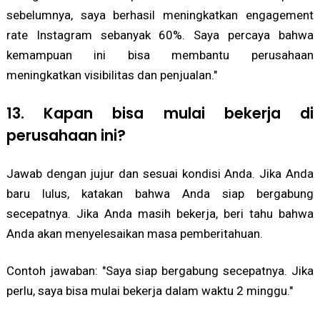
sebelumnya, saya berhasil meningkatkan engagement
rate Instagram sebanyak 60%. Saya percaya bahwa
kemampuan ini bisa membantu perusahaan
meningkatkan visibilitas dan penjualan."
13. Kapan bisa mulai bekerja di
perusahaan ini?
Jawab dengan jujur dan sesuai kondisi Anda. Jika Anda
baru lulus, katakan bahwa Anda siap bergabung
secepatnya. Jika Anda masih bekerja, beri tahu bahwa
Anda akan menyelesaikan masa pemberitahuan.
Contoh jawaban: "Saya siap bergabung secepatnya. Jika
perlu, saya bisa mulai bekerja dalam waktu 2 minggu."