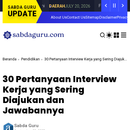
a di Curahdami
Fokus pada Tantangan Ak
DAERAH
JULY 20, 2026
SABDA GURU
About Us
Contact Us
Sitemap
Disclaimer
Privacy 
Beranda
Pendidikan
30 Pertanyaan Interview Kerja yang Sering Diajuka
30 Pertanyaan Interview
Kerja yang Sering
Diajukan dan
Jawabannya
Sabda Guru