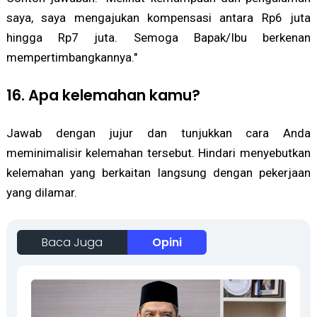
saya, saya mengajukan kompensasi antara Rp6 juta
hingga Rp7 juta. Semoga Bapak/Ibu berkenan
mempertimbangkannya."
16. Apa kelemahan kamu?
Jawab dengan jujur dan tunjukkan cara Anda
meminimalisir kelemahan tersebut. Hindari menyebutkan
kelemahan yang berkaitan langsung dengan pekerjaan
yang dilamar.
Baca Juga
Opini