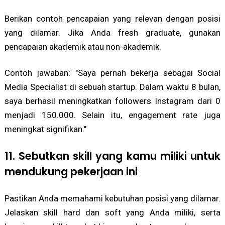
Berikan contoh pencapaian yang relevan dengan posisi
yang dilamar. Jika Anda fresh graduate, gunakan
pencapaian akademik atau non-akademik.
Contoh jawaban: "Saya pernah bekerja sebagai Social
Media Specialist di sebuah startup. Dalam waktu 8 bulan,
saya berhasil meningkatkan followers Instagram dari 0
menjadi 150.000. Selain itu, engagement rate juga
meningkat signifikan."
11. Sebutkan skill yang kamu miliki untuk
mendukung pekerjaan ini
Pastikan Anda memahami kebutuhan posisi yang dilamar.
Jelaskan skill hard dan soft yang Anda miliki, serta