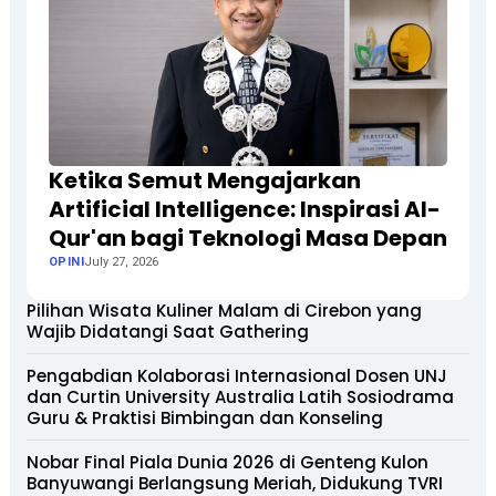
Ketika Semut Mengajarkan
Artificial Intelligence: Inspirasi Al-
Qur'an bagi Teknologi Masa Depan
OPINI
July 27, 2026
Pilihan Wisata Kuliner Malam di Cirebon yang
Wajib Didatangi Saat Gathering
Pengabdian Kolaborasi Internasional Dosen UNJ
dan Curtin University Australia Latih Sosiodrama
Guru & Praktisi Bimbingan dan Konseling
Nobar Final Piala Dunia 2026 di Genteng Kulon
Banyuwangi Berlangsung Meriah, Didukung TVRI