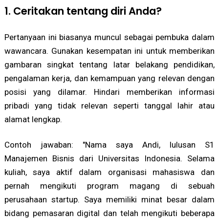
1. Ceritakan tentang diri Anda?
Pertanyaan ini biasanya muncul sebagai pembuka dalam
wawancara. Gunakan kesempatan ini untuk memberikan
gambaran singkat tentang latar belakang pendidikan,
pengalaman kerja, dan kemampuan yang relevan dengan
posisi yang dilamar. Hindari memberikan informasi
pribadi yang tidak relevan seperti tanggal lahir atau
alamat lengkap.
Contoh jawaban: "Nama saya Andi, lulusan S1
Manajemen Bisnis dari Universitas Indonesia. Selama
kuliah, saya aktif dalam organisasi mahasiswa dan
pernah mengikuti program magang di sebuah
perusahaan startup. Saya memiliki minat besar dalam
bidang pemasaran digital dan telah mengikuti beberapa