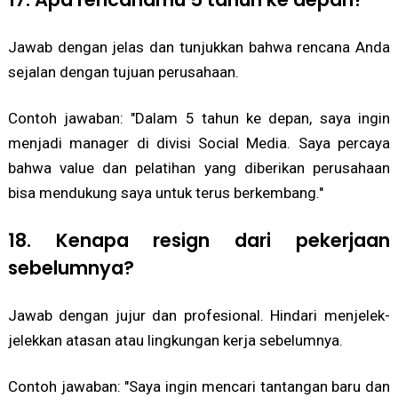
Jawab dengan jelas dan tunjukkan bahwa rencana Anda
sejalan dengan tujuan perusahaan.
Contoh jawaban: "Dalam 5 tahun ke depan, saya ingin
menjadi manager di divisi Social Media. Saya percaya
bahwa value dan pelatihan yang diberikan perusahaan
bisa mendukung saya untuk terus berkembang."
18. Kenapa resign dari pekerjaan
sebelumnya?
Jawab dengan jujur dan profesional. Hindari menjelek-
jelekkan atasan atau lingkungan kerja sebelumnya.
Contoh jawaban: "Saya ingin mencari tantangan baru dan