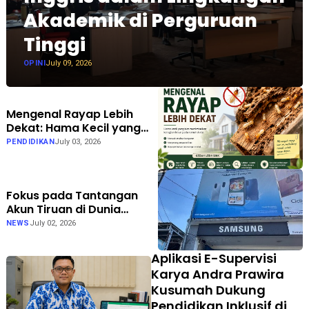
Akademik di Perguruan
Tinggi
OPINI
July 09, 2026
Mengenal Rayap Lebih
Dekat: Hama Kecil yang
Bisa Menimbulkan
PENDIDIKAN
July 03, 2026
Kerugian Besar
Fokus pada Tantangan
Akun Tiruan di Dunia
Digital, Marak Akun Tiruan,
NEWS
July 02, 2026
Pengelola TikTok
@samsungstore.ta
Aplikasi E-Supervisi
Siapkan Langkah Verifikasi
Karya Andra Prawira
Resmi
Kusumah Dukung
Pendidikan Inklusif di