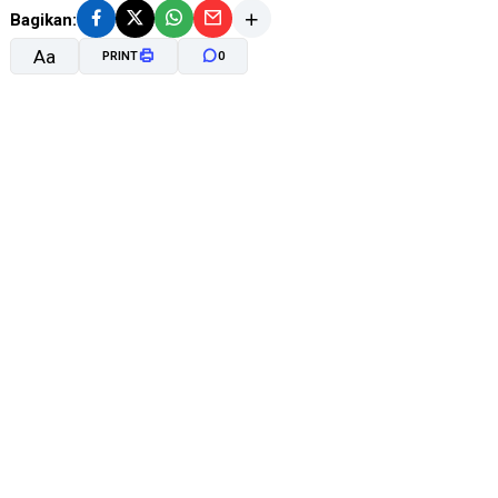
Bagikan:
Aa
PRINT
0
A-
A+