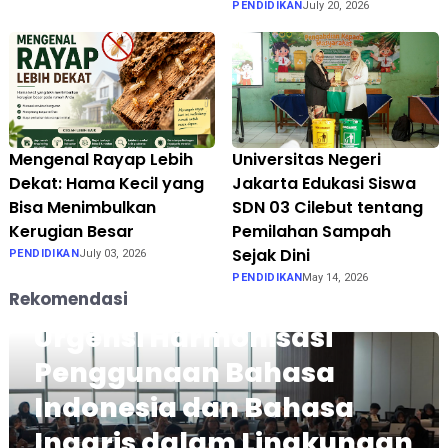
PENDIDIKAN
July 20, 2026
Mengenal Rayap Lebih
Universitas Negeri
Dekat: Hama Kecil yang
Jakarta Edukasi Siswa
Bisa Menimbulkan
SDN 03 Cilebut tentang
Kerugian Besar
Pemilahan Sampah
Sejak Dini
PENDIDIKAN
July 03, 2026
PENDIDIKAN
May 14, 2026
Rekomendasi
Urgensi Harmonisasi
Penggunaan Bahasa
Indonesia dan Bahasa
Inggris dalam Lingkungan