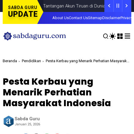
Fokus pada Tantangan Akun Tiruan di Dunia Digital, Marak Akun T
SABDA GURU
UPDATE
About Us
Contact Us
Sitemap
Disclaimer
Privacy 
Beranda
Pendidikan
Pesta Kerbau yang Menarik Perhatian Masyarakat Indonesia
Pesta Kerbau yang
Menarik Perhatian
Masyarakat Indonesia
Sabda Guru
Januari 25, 2026