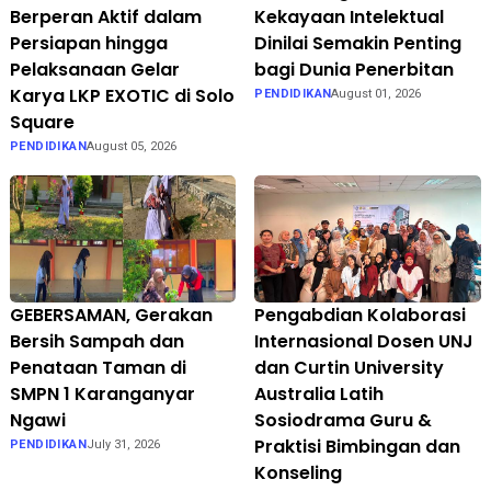
Berperan Aktif dalam
Kekayaan Intelektual
Persiapan hingga
Dinilai Semakin Penting
Pelaksanaan Gelar
bagi Dunia Penerbitan
Karya LKP EXOTIC di Solo
PENDIDIKAN
August 01, 2026
Square
PENDIDIKAN
August 05, 2026
GEBERSAMAN, Gerakan
Pengabdian Kolaborasi
Bersih Sampah dan
Internasional Dosen UNJ
Penataan Taman di
dan Curtin University
SMPN 1 Karanganyar
Australia Latih
Ngawi
Sosiodrama Guru &
Praktisi Bimbingan dan
PENDIDIKAN
July 31, 2026
Konseling