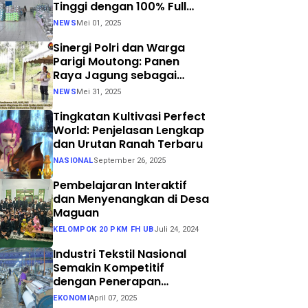
Tinggi dengan 100% Full
Process
NEWS
Mei 01, 2025
Sinergi Polri dan Warga
Parigi Moutong: Panen
Raya Jagung sebagai
Langkah Nyata Menuju
NEWS
Mei 31, 2025
Swasembada Pangan
Tingkatan Kultivasi Perfect
World: Penjelasan Lengkap
dan Urutan Ranah Terbaru
NASIONAL
September 26, 2025
Pembelajaran Interaktif
dan Menyenangkan di Desa
Maguan
KELOMPOK 20 PKM FH UB
Juli 24, 2024
Industri Tekstil Nasional
Semakin Kompetitif
dengan Penerapan
Teknologi Air Jet Loom dan
EKONOMI
April 07, 2025