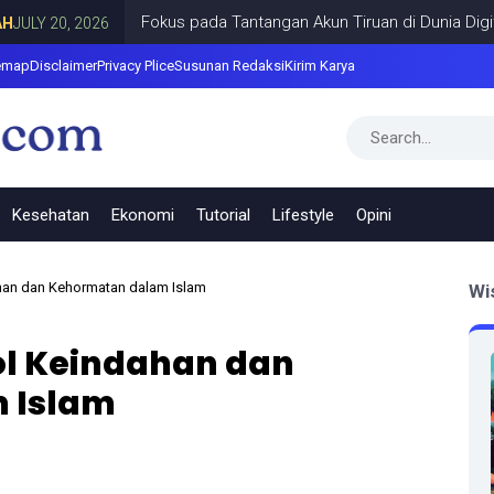
Fokus pada Tantangan Akun Tiruan di Dunia Digital, M
20, 2026
emap
Disclaimer
Privacy Plice
Susunan Redaksi
Kirim Karya
Kesehatan
Ekonomi
Tutorial
Lifestyle
Opini
han dan Kehormatan dalam Islam
Wi
ol Keindahan dan
 Islam