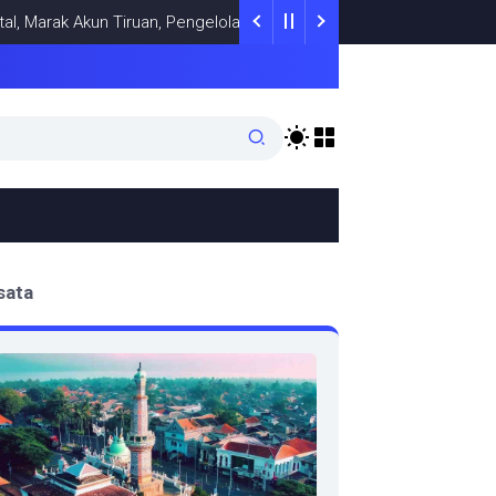
arak Akun Tiruan, Pengelola TikTok @samsungstore.ta Siapkan Langk
sata