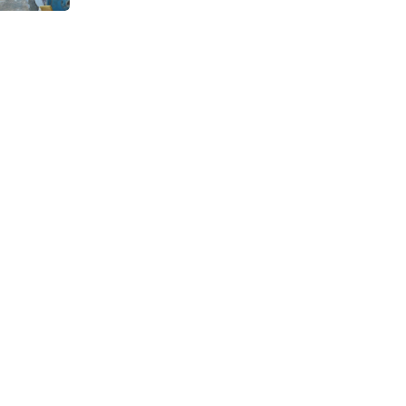
Continuous Dyeing di CV.
Garuda Solo Perkasa