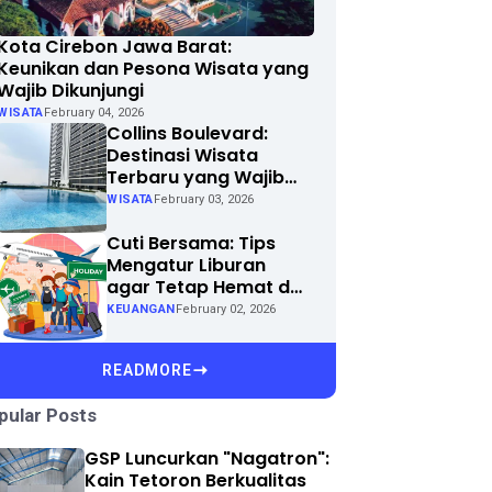
Kota Cirebon Jawa Barat:
Keunikan dan Pesona Wisata yang
Wajib Dikunjungi
WISATA
February 04, 2026
Collins Boulevard:
Destinasi Wisata
Terbaru yang Wajib
Dikunjungi di Kota
WISATA
February 03, 2026
Anda
Cuti Bersama: Tips
Mengatur Liburan
agar Tetap Hemat dan
Menyenangkan
KEUANGAN
February 02, 2026
READMORE
pular Posts
GSP Luncurkan "Nagatron":
Kain Tetoron Berkualitas