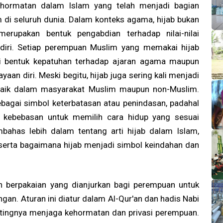
ehormatan dalam Islam yang telah menjadi bagian
m di seluruh dunia. Dalam konteks agama, hijab bukan
merupakan bentuk pengabdian terhadap nilai-nilai
diri. Setiap perempuan Muslim yang memakai hijab
gai bentuk kepatuhan terhadap ajaran agama maupun
aan diri. Meski begitu, hijab juga sering kali menjadi
 baik dalam masyarakat Muslim maupun non-Muslim.
agai simbol keterbatasan atau penindasan, padahal
n kebebasan untuk memilih cara hidup yang sesuai
mbahas lebih dalam tentang arti hijab dalam Islam,
serta bagaimana hijab menjadi simbol keindahan dan
n berpakaian yang dianjurkan bagi perempuan untuk
gan. Aturan ini diatur dalam Al-Qur'an dan hadis Nabi
ngnya menjaga kehormatan dan privasi perempuan.