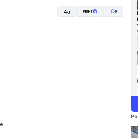
Aa
PRINT
0
A-
A+
Po