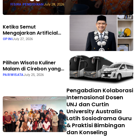
FISIKA PENDIDIKAN
July 28, 2026
Ketika Semut
Mengajarkan Artificial
Intelligence: Inspirasi Al-
OPINI
July 27, 2026
Qur'an bagi Teknologi
Masa Depan
Pilihan Wisata Kuliner
Malam di Cirebon yang
Wajib Didatangi Saat
PARIWISATA
July 25, 2026
Gathering
Pengabdian Kolaborasi
Internasional Dosen
UNJ dan Curtin
University Australia
Latih Sosiodrama Guru
& Praktisi Bimbingan
dan Konseling