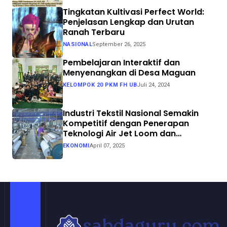
Tingkatan Kultivasi Perfect World:
Penjelasan Lengkap dan Urutan
Ranah Terbaru
NASIONAL
September 26, 2025
Pembelajaran Interaktif dan
Menyenangkan di Desa Maguan
KELOMPOK 20 PKM FH UB
Juli 24, 2024
Industri Tekstil Nasional Semakin
Kompetitif dengan Penerapan
Teknologi Air Jet Loom dan
Continuous Dyeing di CV. Garuda
EKONOMI
April 07, 2025
Solo Perkasa