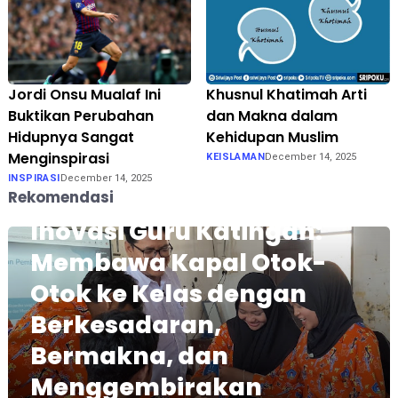
Jordi Onsu Mualaf Ini
Khusnul Khatimah Arti
Buktikan Perubahan
dan Makna dalam
Hidupnya Sangat
Kehidupan Muslim
Menginspirasi
KEISLAMAN
December 14, 2025
INSPIRASI
December 14, 2025
Rekomendasi
Inovasi Guru Katingan:
Membawa Kapal Otok-
Otok ke Kelas dengan
Berkesadaran,
Bermakna, dan
Menggembirakan