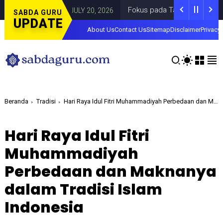
ami
Fokus pada Tantangan Akun Tiruan di
DAERAH
JULY 20, 2026
SABDA GURU
UPDATE
About Us
Contact Us
Sitemap
Disclaimer
Privacy 
Beranda
Tradisi
Hari Raya Idul Fitri Muhammadiyah Perbedaan dan Maknanya dalam Tradisi Islam Indonesia
Hari Raya Idul Fitri
Muhammadiyah
Perbedaan dan Maknanya
dalam Tradisi Islam
Indonesia