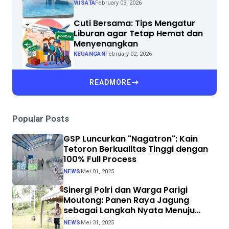
WISATA
February 03, 2026
Cuti Bersama: Tips Mengatur
Liburan agar Tetap Hemat dan
Menyenangkan
KEUANGAN
February 02, 2026
READMORE
Popular Posts
GSP Luncurkan "Nagatron": Kain
Tetoron Berkualitas Tinggi dengan
100% Full Process
NEWS
Mei 01, 2025
Sinergi Polri dan Warga Parigi
Moutong: Panen Raya Jagung
sebagai Langkah Nyata Menuju
Swasembada Pangan
NEWS
Mei 31, 2025