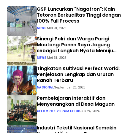
GSP Luncurkan "Nagatron": Kain
Tetoron Berkualitas Tinggi dengan
100% Full Process
NEWS
Mei 01, 2025
Sinergi Polri dan Warga Parigi
Moutong: Panen Raya Jagung
sebagai Langkah Nyata Menuju
Swasembada Pangan
NEWS
Mei 31, 2025
Tingkatan Kultivasi Perfect World:
Penjelasan Lengkap dan Urutan
Ranah Terbaru
NASIONAL
September 26, 2025
Pembelajaran Interaktif dan
Menyenangkan di Desa Maguan
KELOMPOK 20 PKM FH UB
Juli 24, 2024
Industri Tekstil Nasional Semakin