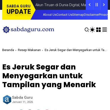
da Tantangan Akun Tiruan di Dunia Digital, Marak Akun Tiruan, Pen
SABDA GURU
UPDATE
About Us
Contact Us
Sitemap
Disclaimer
Privacy 
Beranda
Resep Makanan
Es Jeruk Segar dan Menyegarkan untuk Tampilan yang Menarik
Es Jeruk Segar dan
Menyegarkan untuk
Tampilan yang Menarik
Sabda Guru
Januari 11, 2026