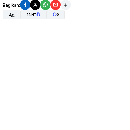
Bagikan:
Aa
PRINT
0
A-
A+