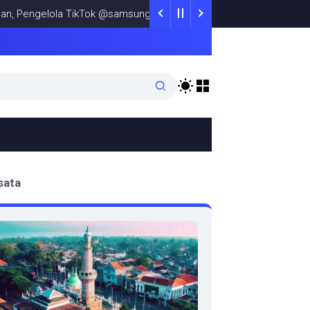
engelola TikTok @samsungstore.ta Siapkan Langkah Verifikasi Resm
sata