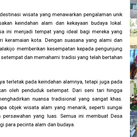
u destinasi wisata yang menawarkan pengalaman unik
sakan keindahan alam dan kekayaan budaya lokal.
esa ini menjadi tempat yang ideal bagi mereka yang
ri keramaian kota. Dengan suasana yang alami dan
 Kalakijo memberikan kesempatan kepada pengunjung
 setempat dan memahami tradisi yang telah bertahan
ya terletak pada keindahan alamnya, tetapi juga pada
kan oleh penduduk setempat. Dari seni tari hingga
 menghadirkan nuansa tradisional yang sangat khas.
erapa objek wisata alam yang menarik, seperti sungai
rea persawahan yang luas. Semua ini membuat Desa
agi para pecinta alam dan budaya.