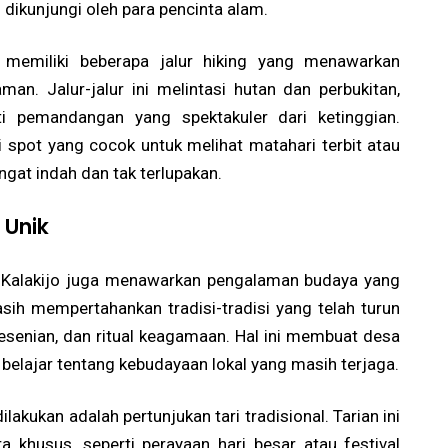
 dikunjungi oleh para pencinta alam.
a memiliki beberapa jalur hiking yang menawarkan
. Jalur-jalur ini melintasi hutan dan perbukitan,
 pemandangan yang spektakuler dari ketinggian.
ki spot yang cocok untuk melihat matahari terbit atau
at indah dan tak terlupakan.
 Unik
a Kalakijo juga menawarkan pengalaman budaya yang
ih mempertahankan tradisi-tradisi yang telah turun
esenian, dan ritual keagamaan. Hal ini membuat desa
belajar tentang kebudayaan lokal yang masih terjaga.
lakukan adalah pertunjukan tari tradisional. Tarian ini
 khusus, seperti perayaan hari besar atau festival