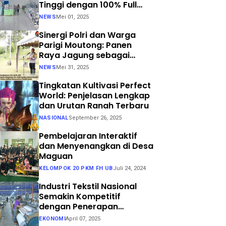
Tinggi dengan 100% Full
Process
NEWS
Mei 01, 2025
Sinergi Polri dan Warga
Parigi Moutong: Panen
Raya Jagung sebagai
Langkah Nyata Menuju
NEWS
Mei 31, 2025
Swasembada Pangan
Tingkatan Kultivasi Perfect
World: Penjelasan Lengkap
dan Urutan Ranah Terbaru
NASIONAL
September 26, 2025
Pembelajaran Interaktif
dan Menyenangkan di Desa
Maguan
KELOMPOK 20 PKM FH UB
Juli 24, 2024
Industri Tekstil Nasional
Semakin Kompetitif
dengan Penerapan
Teknologi Air Jet Loom dan
EKONOMI
April 07, 2025