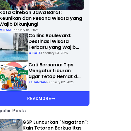
Kota Cirebon Jawa Barat:
Keunikan dan Pesona Wisata yang
Wajib Dikunjungi
WISATA
February 04, 2026
Collins Boulevard:
Destinasi Wisata
Terbaru yang Wajib
Dikunjungi di Kota
WISATA
February 03, 2026
Anda
Cuti Bersama: Tips
Mengatur Liburan
agar Tetap Hemat dan
Menyenangkan
KEUANGAN
February 02, 2026
READMORE
pular Posts
GSP Luncurkan "Nagatron":
Kain Tetoron Berkualitas