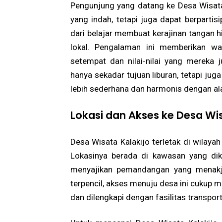
Pengunjung yang datang ke Desa Wisat
yang indah, tetapi juga dapat berpartis
dari belajar membuat kerajinan tangan h
lokal. Pengalaman ini memberikan w
setempat dan nilai-nilai yang mereka 
hanya sekadar tujuan liburan, tetapi ju
lebih sederhana dan harmonis dengan al
Lokasi dan Akses ke Desa Wis
Desa Wisata Kalakijo terletak di wilaya
Lokasinya berada di kawasan yang dike
menyajikan pemandangan yang menakju
terpencil, akses menuju desa ini cukup m
dan dilengkapi dengan fasilitas transpo