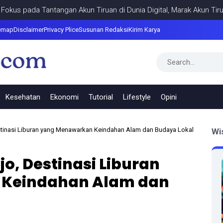
pada Tantangan Akun Tiruan di Dunia Digital, Marak Akun Tiruan, P
emap
Disclaimer
Privacy Plice
Susunan Redaksi
Kirim Karya
Kesehatan
Ekonomi
Tutorial
Lifestyle
Opini
stinasi Liburan yang Menawarkan Keindahan Alam dan Budaya Lokal
Wi
o, Destinasi Liburan
Keindahan Alam dan