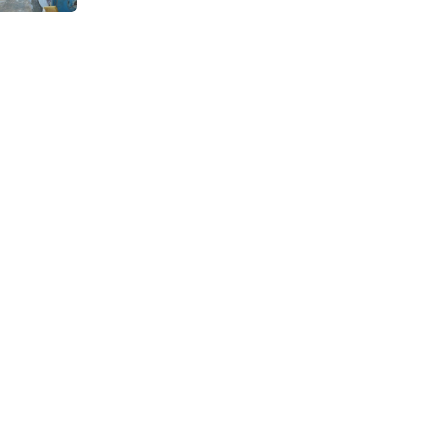
Continuous Dyeing di CV.
Garuda Solo Perkasa