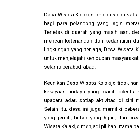
Desa Wisata Kalakijo adalah salah sat
bagi para pelancong yang ingin mera
Terletak di daerah yang masih asri, d
mencari ketenangan dan kedamaian da
lingkungan yang terjaga, Desa Wisata
untuk menjelajahi kehidupan masyarakat
selama berabad-abad.
Keunikan Desa Wisata Kalakijo tidak han
kekayaan budaya yang masih dilestari
upacara adat, setiap aktivitas di sini
Selain itu, desa ini juga memiliki beb
yang jernih, hutan yang hijau, dan a
Wisata Kalakijo menjadi pilihan utama b