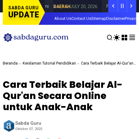
za di Curahdami
Fokus pada Tantangan Ak
DAERAH
JULY 20, 2026
SABDA GURU
UPDATE
About Us
Contact Us
Sitemap
Disclaimer
Privacy 
Beranda
Keislaman Tutorial Pendidikan
Cara Terbaik Belajar Al-Qur'an Secara Online untuk Anak-Anak
Cara Terbaik Belajar Al-
Qur'an Secara Online
untuk Anak-Anak
Sabda Guru
Oktober 07, 2025