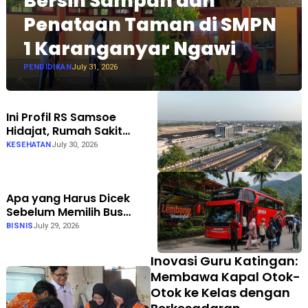
Bersih Sampah dan
Penataan Taman di SMPN
1 Karanganyar Ngawi
PENDIDIKAN
July 31, 2026
Ini Profil RS Samsoe
Hidajat, Rumah Sakit
Umum Swasta Semarang
KESEHATAN
July 30, 2026
Apa yang Harus Dicek
Sebelum Memilih Bus
Pariwisata? Bhisa Wisata
BISNIS
July 29, 2026
Punya Jawabannya
Inovasi Guru Katingan:
Membawa Kapal Otok-
Otok ke Kelas dengan