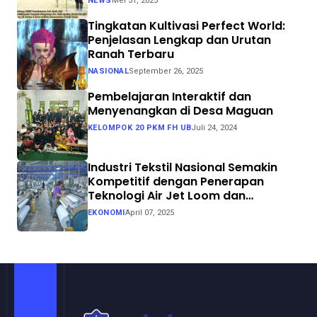
NEWS
Mei 31, 2025
Tingkatan Kultivasi Perfect World:
Penjelasan Lengkap dan Urutan
Ranah Terbaru
NASIONAL
September 26, 2025
Pembelajaran Interaktif dan
Menyenangkan di Desa Maguan
KELOMPOK 20 PKM FH UB
Juli 24, 2024
Industri Tekstil Nasional Semakin
Kompetitif dengan Penerapan
Teknologi Air Jet Loom dan
Continuous Dyeing di CV. Garuda
EKONOMI
April 07, 2025
Solo Perkasa