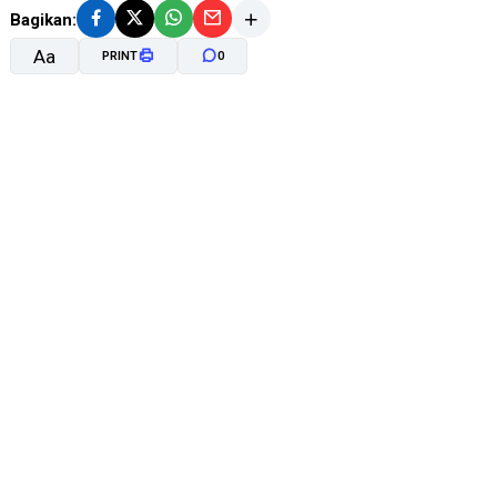
Bagikan:
Aa
PRINT
0
A-
A+