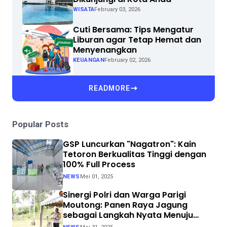
WISATA
February 03, 2026
Cuti Bersama: Tips Mengatur
Liburan agar Tetap Hemat dan
Menyenangkan
KEUANGAN
February 02, 2026
READMORE
Popular Posts
GSP Luncurkan "Nagatron": Kain
Tetoron Berkualitas Tinggi dengan
100% Full Process
NEWS
Mei 01, 2025
Sinergi Polri dan Warga Parigi
Moutong: Panen Raya Jagung
sebagai Langkah Nyata Menuju
Swasembada Pangan