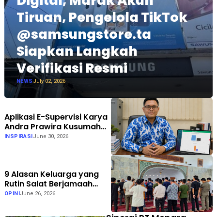
Digital, Marak Akun
Tiruan, Pengelola TikTok
@samsungstore.ta
Siapkan Langkah
Verifikasi Resmi
NEWS
July 02, 2026
Aplikasi E-Supervisi Karya
Andra Prawira Kusumah
Dukung Pendidikan Inklusif
INSPIRASI
June 30, 2026
di Gorontalo
9 Alasan Keluarga yang
Rutin Salat Berjamaah
Lebih Harmonis
OPINI
June 26, 2026