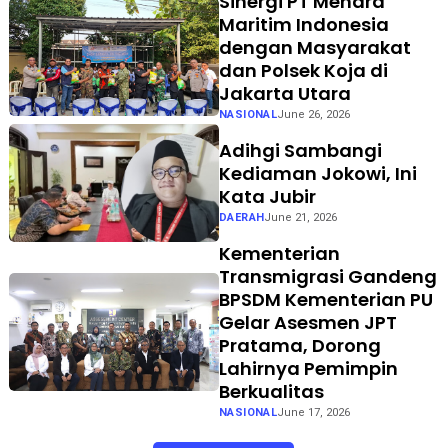
Sinergi PT Menara
Maritim Indonesia
dengan Masyarakat
dan Polsek Koja di
Jakarta Utara
NASIONAL
June 26, 2026
Adihgi Sambangi
Kediaman Jokowi, Ini
Kata Jubir
DAERAH
June 21, 2026
Kementerian
Transmigrasi Gandeng
BPSDM Kementerian PU
Gelar Asesmen JPT
Pratama, Dorong
Lahirnya Pemimpin
Berkualitas
NASIONAL
June 17, 2026