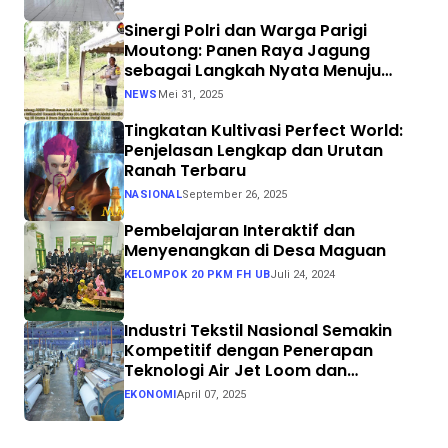
Sinergi Polri dan Warga Parigi
Moutong: Panen Raya Jagung
sebagai Langkah Nyata Menuju
Swasembada Pangan
NEWS
Mei 31, 2025
Tingkatan Kultivasi Perfect World:
Penjelasan Lengkap dan Urutan
Ranah Terbaru
NASIONAL
September 26, 2025
Pembelajaran Interaktif dan
Menyenangkan di Desa Maguan
KELOMPOK 20 PKM FH UB
Juli 24, 2024
Industri Tekstil Nasional Semakin
Kompetitif dengan Penerapan
Teknologi Air Jet Loom dan
Continuous Dyeing di CV. Garuda
EKONOMI
April 07, 2025
Solo Perkasa