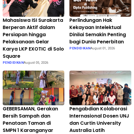
Mahasiswa ISI Surakarta
Perlindungan Hak
Berperan Aktif dalam
Kekayaan Intelektual
Persiapan hingga
Dinilai Semakin Penting
Pelaksanaan Gelar
bagi Dunia Penerbitan
Karya LKP EXOTIC di Solo
PENDIDIKAN
August 01, 2026
Square
PENDIDIKAN
August 05, 2026
GEBERSAMAN, Gerakan
Pengabdian Kolaborasi
Bersih Sampah dan
Internasional Dosen UNJ
Penataan Taman di
dan Curtin University
SMPN 1 Karanganyar
Australia Latih