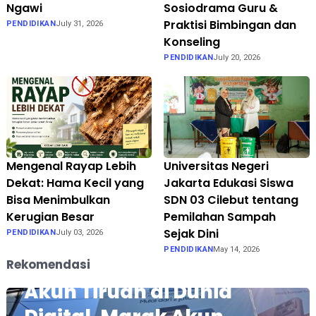
Ngawi
Sosiodrama Guru &
Praktisi Bimbingan dan
PENDIDIKAN
July 31, 2026
Konseling
PENDIDIKAN
July 20, 2026
Mengenal Rayap Lebih
Universitas Negeri
Dekat: Hama Kecil yang
Jakarta Edukasi Siswa
Bisa Menimbulkan
SDN 03 Cilebut tentang
Kerugian Besar
Pemilahan Sampah
Sejak Dini
PENDIDIKAN
July 03, 2026
PENDIDIKAN
May 14, 2026
Fokus pada Tantangan
Rekomendasi
Akun Tiruan di Dunia