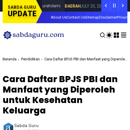
a Lorenza di Curahdami
Fokus pada Tanta
DAERAH
JULY 20, 2026
SABDA GURU
UPDATE
About Us
Contact Us
Sitemap
Disclaimer
Privacy 
Beranda
Pendidikan
Cara Daftar BPJS PBI dan Manfaat yang Diperoleh untuk Kesehatan Keluarga
Cara Daftar BPJS PBI dan
Manfaat yang Diperoleh
untuk Kesehatan
Keluarga
Sabda Guru