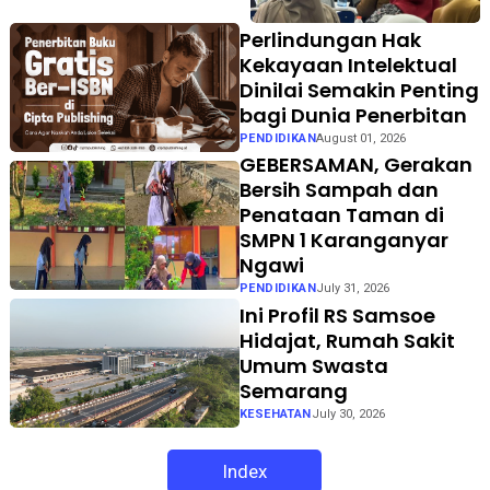
Perlindungan Hak
Kekayaan Intelektual
Dinilai Semakin Penting
bagi Dunia Penerbitan
PENDIDIKAN
August 01, 2026
GEBERSAMAN, Gerakan
Bersih Sampah dan
Penataan Taman di
SMPN 1 Karanganyar
Ngawi
PENDIDIKAN
July 31, 2026
Ini Profil RS Samsoe
Hidajat, Rumah Sakit
Umum Swasta
Semarang
KESEHATAN
July 30, 2026
Index