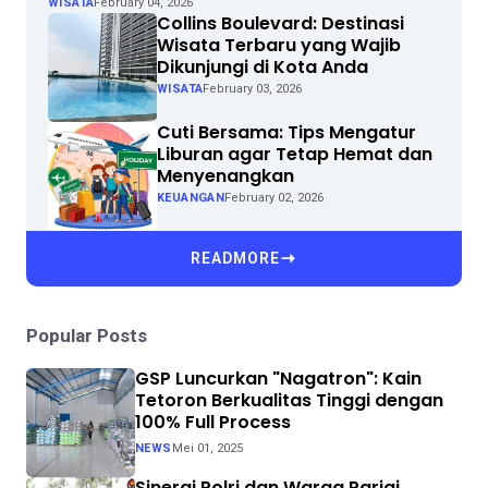
WISATA
February 04, 2026
Collins Boulevard: Destinasi
Wisata Terbaru yang Wajib
Dikunjungi di Kota Anda
WISATA
February 03, 2026
Cuti Bersama: Tips Mengatur
Liburan agar Tetap Hemat dan
Menyenangkan
KEUANGAN
February 02, 2026
READMORE
Popular Posts
GSP Luncurkan "Nagatron": Kain
Tetoron Berkualitas Tinggi dengan
100% Full Process
NEWS
Mei 01, 2025
Sinergi Polri dan Warga Parigi