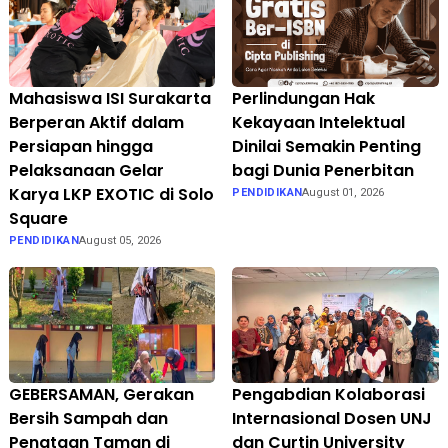
Mahasiswa ISI Surakarta
Perlindungan Hak
Berperan Aktif dalam
Kekayaan Intelektual
Persiapan hingga
Dinilai Semakin Penting
Pelaksanaan Gelar
bagi Dunia Penerbitan
Karya LKP EXOTIC di Solo
PENDIDIKAN
August 01, 2026
Square
PENDIDIKAN
August 05, 2026
GEBERSAMAN, Gerakan
Pengabdian Kolaborasi
Bersih Sampah dan
Internasional Dosen UNJ
Penataan Taman di
dan Curtin University