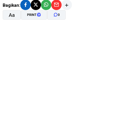
Bagikan:
Aa
PRINT
0
A-
A+