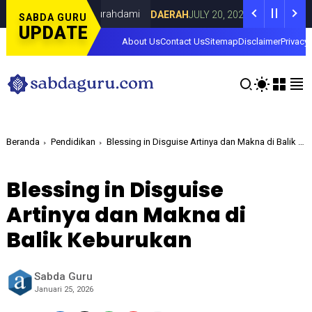
 Lorenza di Curahdami
Fokus pada Tantan
DAERAH
JULY 20, 2026
SABDA GURU
UPDATE
About Us
Contact Us
Sitemap
Disclaimer
Privacy 
Beranda
Pendidikan
Blessing in Disguise Artinya dan Makna di Balik Keburukan
Blessing in Disguise
Artinya dan Makna di
Balik Keburukan
Sabda Guru
Januari 25, 2026