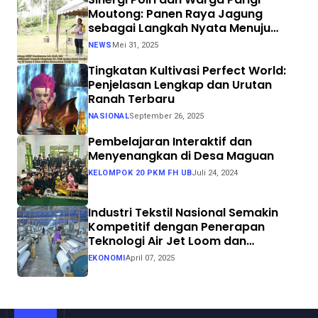
Moutong: Panen Raya Jagung
sebagai Langkah Nyata Menuju
Swasembada Pangan
NEWS
Mei 31, 2025
Tingkatan Kultivasi Perfect World:
Penjelasan Lengkap dan Urutan
Ranah Terbaru
NASIONAL
September 26, 2025
Pembelajaran Interaktif dan
Menyenangkan di Desa Maguan
KELOMPOK 20 PKM FH UB
Juli 24, 2024
Industri Tekstil Nasional Semakin
Kompetitif dengan Penerapan
Teknologi Air Jet Loom dan
Continuous Dyeing di CV. Garuda
EKONOMI
April 07, 2025
Solo Perkasa