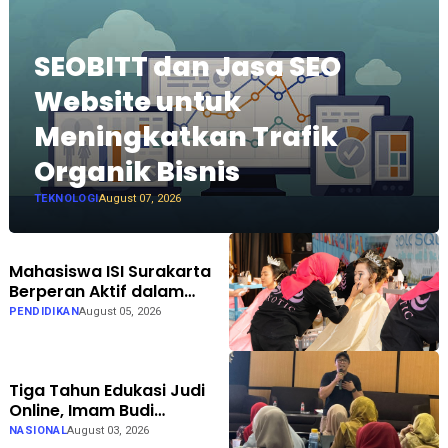
SEOBITT dan Jasa SEO
Website untuk
Meningkatkan Trafik
Organik Bisnis
TEKNOLOGI
August 07, 2026
Mahasiswa ISI Surakarta
Berperan Aktif dalam
Persiapan hingga
PENDIDIKAN
August 05, 2026
Pelaksanaan Gelar Karya
LKP EXOTIC di Solo Square
Tiga Tahun Edukasi Judi
Online, Imam Budi
Hadirkan Brain Recovery
NASIONAL
August 03, 2026