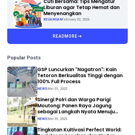
Cuti Bersama: Tips Mengatur
Liburan agar Tetap Hemat dan
Menyenangkan
KEUANGAN
February 02, 2026
READMORE
Popular Posts
GSP Luncurkan "Nagatron": Kain
Tetoron Berkualitas Tinggi dengan
100% Full Process
NEWS
Mei 01, 2025
Sinergi Polri dan Warga Parigi
Moutong: Panen Raya Jagung
sebagai Langkah Nyata Menuju
Swasembada Pangan
NEWS
Mei 31, 2025
Tingkatan Kultivasi Perfect World: