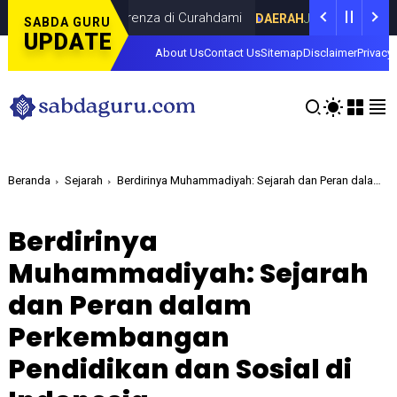
rsama Dina Lorenza di Curahdami
Fokus 
DAERAH
JULY 20, 2026
SABDA GURU
UPDATE
About Us
Contact Us
Sitemap
Disclaimer
Privacy 
Beranda
Sejarah
Berdirinya Muhammadiyah: Sejarah dan Peran dalam Perkembangan Pendidikan dan Sosial di Indonesia
Berdirinya
Muhammadiyah: Sejarah
dan Peran dalam
Perkembangan
Pendidikan dan Sosial di