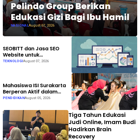
Pelindo Group Berikan
Edukasi Gizi Bagi Ibu Hamil
NASIONAL
August 07, 2026
SEOBITT dan Jasa SEO
Website untuk
Meningkatkan Trafik
TEKNOLOGI
August 07, 2026
Organik Bisnis
Mahasiswa ISI Surakarta
Berperan Aktif dalam
Persiapan hingga
PENDIDIKAN
August 05, 2026
Pelaksanaan Gelar Karya
LKP EXOTIC di Solo Square
Tiga Tahun Edukasi
Judi Online, Imam Budi
Hadirkan Brain
Recovery