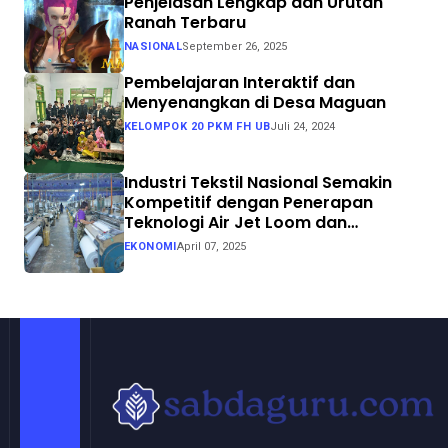
Penjelasan Lengkap dan Urutan
Ranah Terbaru
NASIONAL
September 26, 2025
Pembelajaran Interaktif dan
Menyenangkan di Desa Maguan
KELOMPOK 20 PKM FH UB
Juli 24, 2024
Industri Tekstil Nasional Semakin
Kompetitif dengan Penerapan
Teknologi Air Jet Loom dan
Continuous Dyeing di CV. Garuda
EKONOMI
April 07, 2025
Solo Perkasa