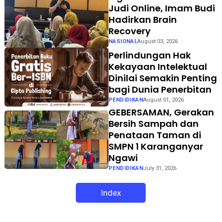
Judi Online, Imam Budi
Hadirkan Brain
Recovery
NASIONAL
August 03, 2026
Perlindungan Hak
Kekayaan Intelektual
Dinilai Semakin Penting
bagi Dunia Penerbitan
PENDIDIKAN
August 01, 2026
GEBERSAMAN, Gerakan
Bersih Sampah dan
Penataan Taman di
SMPN 1 Karanganyar
Ngawi
PENDIDIKAN
July 31, 2026
Index