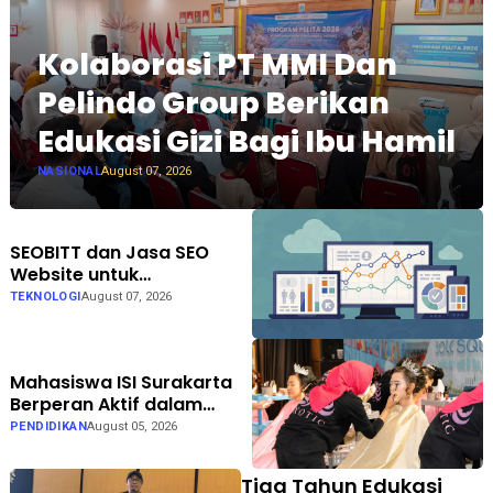
Kolaborasi PT MMI Dan
Pelindo Group Berikan
Edukasi Gizi Bagi Ibu Hamil
NASIONAL
August 07, 2026
SEOBITT dan Jasa SEO
Website untuk
Meningkatkan Trafik
TEKNOLOGI
August 07, 2026
Organik Bisnis
Mahasiswa ISI Surakarta
Berperan Aktif dalam
Persiapan hingga
PENDIDIKAN
August 05, 2026
Pelaksanaan Gelar Karya
LKP EXOTIC di Solo Square
Tiga Tahun Edukasi