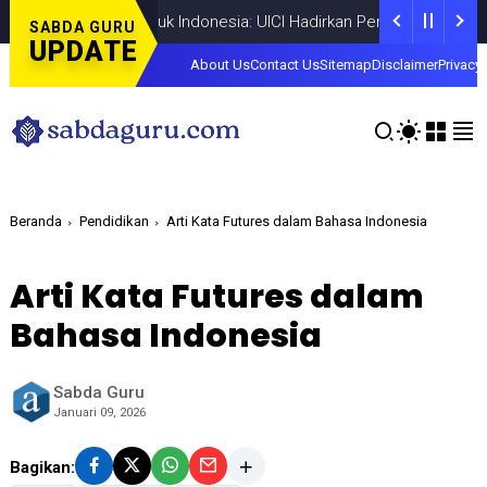
Dari PAD untuk Indonesia: UICI Hadirkan Pendidikan Tinggi Fleksib
SABDA GURU
UPDATE
About Us
Contact Us
Sitemap
Disclaimer
Privacy 
Beranda
Pendidikan
Arti Kata Futures dalam Bahasa Indonesia
Arti Kata Futures dalam
Bahasa Indonesia
Sabda Guru
Januari 09, 2026
Bagikan: