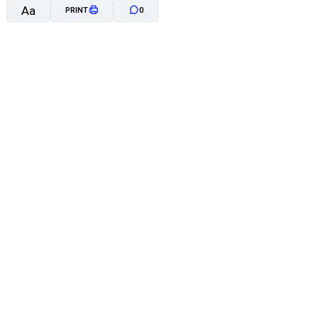
Aa
PRINT
0
A-
A+