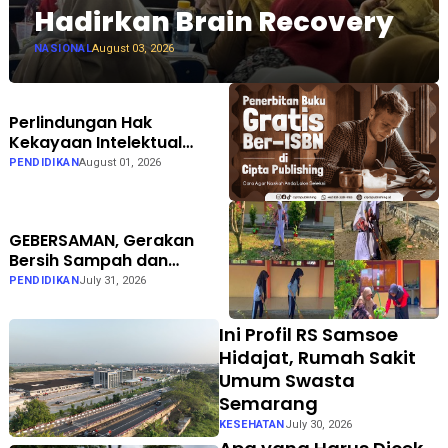
Hadirkan Brain Recovery
NASIONAL
August 03, 2026
Perlindungan Hak
Kekayaan Intelektual
Dinilai Semakin Penting
PENDIDIKAN
August 01, 2026
bagi Dunia Penerbitan
GEBERSAMAN, Gerakan
Bersih Sampah dan
Penataan Taman di SMPN 1
PENDIDIKAN
July 31, 2026
Karanganyar Ngawi
Ini Profil RS Samsoe
Hidajat, Rumah Sakit
Umum Swasta
Semarang
KESEHATAN
July 30, 2026