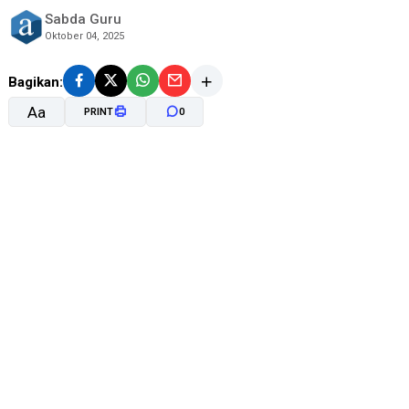
Sabda Guru
Oktober 04, 2025
Bagikan:
Aa
PRINT
0
A-
A+