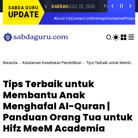
a di Curahdami
Fokus pada Tantangan Aku
DAERAH
JULY 20, 2026
SABDA GURU
UPDATE
About Us
Contact Us
Sitemap
Disclaimer
Privacy 
Beranda
Keislaman Kesehatan Pendidikan
Tips Terbaik untuk Membantu Anak Menghafal Al-Quran | Panduan Orang Tua untuk Hifz MeeM Academia
Tips Terbaik untuk
Membantu Anak
Menghafal Al-Quran |
Panduan Orang Tua untuk
Hifz MeeM Academia