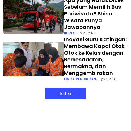
Apa yang Harus Dicek
Sebelum Memilih Bus
Pariwisata? Bhisa
Wisata Punya
Jawabannya
BISNIS
July 29, 2026
Inovasi Guru Katingan:
Membawa Kapal Otok-
Otok ke Kelas dengan
Berkesadaran,
Bermakna, dan
Menggembirakan
FISIKA PENDIDIKAN
July 28, 2026
Index