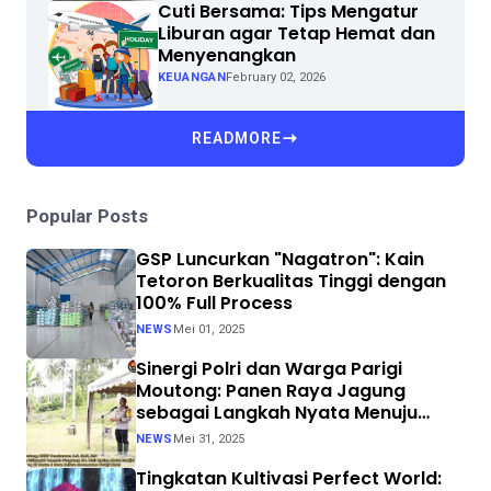
Cuti Bersama: Tips Mengatur
Liburan agar Tetap Hemat dan
Menyenangkan
KEUANGAN
February 02, 2026
READMORE
Popular Posts
GSP Luncurkan "Nagatron": Kain
Tetoron Berkualitas Tinggi dengan
100% Full Process
NEWS
Mei 01, 2025
Sinergi Polri dan Warga Parigi
Moutong: Panen Raya Jagung
sebagai Langkah Nyata Menuju
Swasembada Pangan
NEWS
Mei 31, 2025
Tingkatan Kultivasi Perfect World: