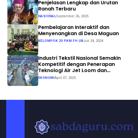
Penjelasan Lengkap dan Urutan
Ranah Terbaru
NASIONAL
September 26, 2025
Pembelajaran Interaktif dan
Menyenangkan di Desa Maguan
KELOMPOK 20 PKM FH UB
Juli 24, 2024
Industri Tekstil Nasional Semakin
Kompetitif dengan Penerapan
Teknologi Air Jet Loom dan
Continuous Dyeing di CV. Garuda
EKONOMI
April 07, 2025
Solo Perkasa