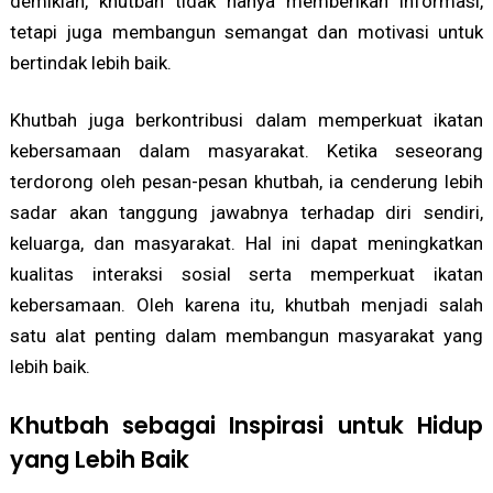
demikian, khutbah tidak hanya memberikan informasi,
tetapi juga membangun semangat dan motivasi untuk
bertindak lebih baik.
Khutbah juga berkontribusi dalam memperkuat ikatan
kebersamaan dalam masyarakat. Ketika seseorang
terdorong oleh pesan-pesan khutbah, ia cenderung lebih
sadar akan tanggung jawabnya terhadap diri sendiri,
keluarga, dan masyarakat. Hal ini dapat meningkatkan
kualitas interaksi sosial serta memperkuat ikatan
kebersamaan. Oleh karena itu, khutbah menjadi salah
satu alat penting dalam membangun masyarakat yang
lebih baik.
Khutbah sebagai Inspirasi untuk Hidup
yang Lebih Baik