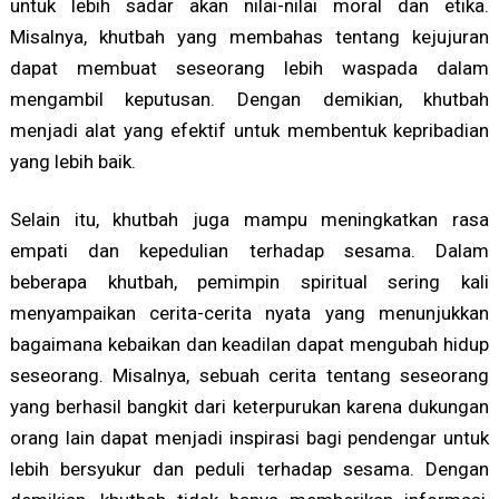
untuk lebih sadar akan nilai-nilai moral dan etika.
Misalnya, khutbah yang membahas tentang kejujuran
dapat membuat seseorang lebih waspada dalam
mengambil keputusan. Dengan demikian, khutbah
menjadi alat yang efektif untuk membentuk kepribadian
yang lebih baik.
Selain itu, khutbah juga mampu meningkatkan rasa
empati dan kepedulian terhadap sesama. Dalam
beberapa khutbah, pemimpin spiritual sering kali
menyampaikan cerita-cerita nyata yang menunjukkan
bagaimana kebaikan dan keadilan dapat mengubah hidup
seseorang. Misalnya, sebuah cerita tentang seseorang
yang berhasil bangkit dari keterpurukan karena dukungan
orang lain dapat menjadi inspirasi bagi pendengar untuk
lebih bersyukur dan peduli terhadap sesama. Dengan