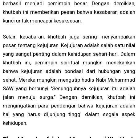
berhasil menjadi pemimpin besar. Dengan demikian,
khutbah ini memberikan pesan bahwa kesabaran adalah
kunci untuk mencapai kesuksesan.
Selain kesabaran, khutbah juga sering menyampaikan
pesan tentang kejujuran. Kejujuran adalah salah satu nilai
yang sangat penting dalam kehidupan sehari-hari. Dalam
khutbah ini, pemimpin spiritual mungkin menekankan
bahwa kejujuran adalah pondasi dari hubungan yang
sehat. Mereka mungkin mengutip hadis Nabi Muhammad
SAW yang berbunyi "Sesungguhnya kejujuran itu adalah
jalan menuju surga." Dengan demikian, khutbah ini
mengingatkan para pendengar bahwa kejujuran adalah
hal yang harus dijunjung tinggi dalam segala aspek
kehidupan.