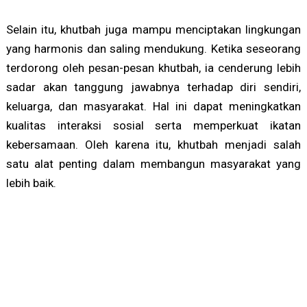
Selain itu, khutbah juga mampu menciptakan lingkungan
yang harmonis dan saling mendukung. Ketika seseorang
terdorong oleh pesan-pesan khutbah, ia cenderung lebih
sadar akan tanggung jawabnya terhadap diri sendiri,
keluarga, dan masyarakat. Hal ini dapat meningkatkan
kualitas interaksi sosial serta memperkuat ikatan
kebersamaan. Oleh karena itu, khutbah menjadi salah
satu alat penting dalam membangun masyarakat yang
lebih baik.