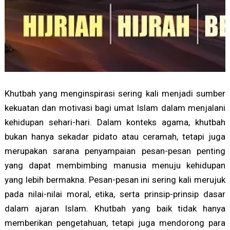
Khutbah yang menginspirasi sering kali menjadi sumber
kekuatan dan motivasi bagi umat Islam dalam menjalani
kehidupan sehari-hari. Dalam konteks agama, khutbah
bukan hanya sekadar pidato atau ceramah, tetapi juga
merupakan sarana penyampaian pesan-pesan penting
yang dapat membimbing manusia menuju kehidupan
yang lebih bermakna. Pesan-pesan ini sering kali merujuk
pada nilai-nilai moral, etika, serta prinsip-prinsip dasar
dalam ajaran Islam. Khutbah yang baik tidak hanya
memberikan pengetahuan, tetapi juga mendorong para