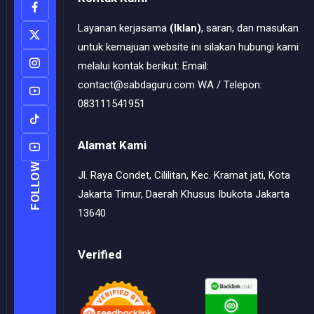
Layanan kerjasama
(Iklan)
, saran, dan masukan
untuk kemajuan website ini silakan hubungi kami
melalui kontak berikut: Email:
contact@sabdaguru.com WA / Telepon:
083111541951
Alamat Kami
FOLLOW
Jl. Raya Condet, Cililitan, Kec. Kramat jati, Kota
Jakarta Timur, Daerah Khusus Ibukota Jakarta
13640
Verified