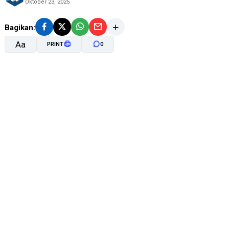
Oktober 23, 2025
Bagikan:
Aa
PRINT
0
A-
A+