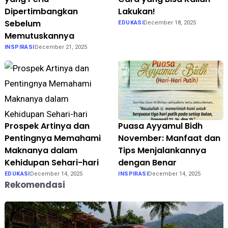
Dipertimbangkan
Lakukan!
Sebelum
EDUKASI
December 18, 2025
Memutuskannya
INSPIRASI
December 21, 2025
Prospek Artinya dan
Puasa Ayyamul Bidh
Pentingnya Memahami
November: Manfaat dan
Maknanya dalam
Tips Menjalankannya
Kehidupan Sehari-hari
dengan Benar
EDUKASI
December 14, 2025
INSPIRASI
December 14, 2025
Rekomendasi