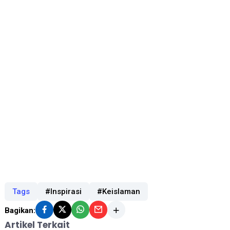
Tags
#Inspirasi
#Keislaman
Bagikan:
Artikel Terkait