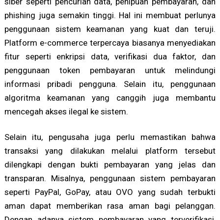
siber seperti pencurian data, penipuan pembayaran, dan
phishing juga semakin tinggi. Hal ini membuat perlunya
penggunaan sistem keamanan yang kuat dan teruji.
Platform e-commerce terpercaya biasanya menyediakan
fitur seperti enkripsi data, verifikasi dua faktor, dan
penggunaan token pembayaran untuk melindungi
informasi pribadi pengguna. Selain itu, penggunaan
algoritma keamanan yang canggih juga membantu
mencegah akses ilegal ke sistem.
Selain itu, pengusaha juga perlu memastikan bahwa
transaksi yang dilakukan melalui platform tersebut
dilengkapi dengan bukti pembayaran yang jelas dan
transparan. Misalnya, penggunaan sistem pembayaran
seperti PayPal, GoPay, atau OVO yang sudah terbukti
aman dapat memberikan rasa aman bagi pelanggan.
Dengan adanya sistem pembayaran yang terverifikasi,