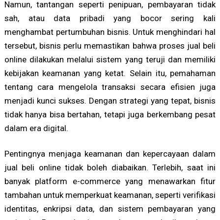
Namun, tantangan seperti penipuan, pembayaran tidak
sah, atau data pribadi yang bocor sering kali
menghambat pertumbuhan bisnis. Untuk menghindari hal
tersebut, bisnis perlu memastikan bahwa proses jual beli
online dilakukan melalui sistem yang teruji dan memiliki
kebijakan keamanan yang ketat. Selain itu, pemahaman
tentang cara mengelola transaksi secara efisien juga
menjadi kunci sukses. Dengan strategi yang tepat, bisnis
tidak hanya bisa bertahan, tetapi juga berkembang pesat
dalam era digital.
Pentingnya menjaga keamanan dan kepercayaan dalam
jual beli online tidak boleh diabaikan. Terlebih, saat ini
banyak platform e-commerce yang menawarkan fitur
tambahan untuk memperkuat keamanan, seperti verifikasi
identitas, enkripsi data, dan sistem pembayaran yang