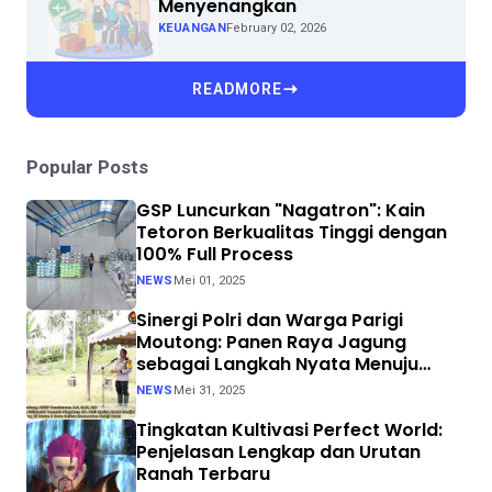
Menyenangkan
KEUANGAN
February 02, 2026
READMORE
Popular Posts
GSP Luncurkan "Nagatron": Kain
Tetoron Berkualitas Tinggi dengan
100% Full Process
NEWS
Mei 01, 2025
Sinergi Polri dan Warga Parigi
Moutong: Panen Raya Jagung
sebagai Langkah Nyata Menuju
Swasembada Pangan
NEWS
Mei 31, 2025
Tingkatan Kultivasi Perfect World:
Penjelasan Lengkap dan Urutan
Ranah Terbaru