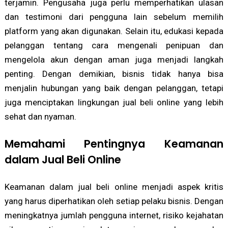
terjamin. Pengusaha juga perlu memperhatikan ulasan
dan testimoni dari pengguna lain sebelum memilih
platform yang akan digunakan. Selain itu, edukasi kepada
pelanggan tentang cara mengenali penipuan dan
mengelola akun dengan aman juga menjadi langkah
penting. Dengan demikian, bisnis tidak hanya bisa
menjalin hubungan yang baik dengan pelanggan, tetapi
juga menciptakan lingkungan jual beli online yang lebih
sehat dan nyaman.
Memahami Pentingnya Keamanan
dalam Jual Beli Online
Keamanan dalam jual beli online menjadi aspek kritis
yang harus diperhatikan oleh setiap pelaku bisnis. Dengan
meningkatnya jumlah pengguna internet, risiko kejahatan