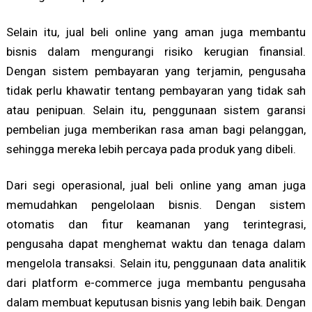
Selain itu, jual beli online yang aman juga membantu
bisnis dalam mengurangi risiko kerugian finansial.
Dengan sistem pembayaran yang terjamin, pengusaha
tidak perlu khawatir tentang pembayaran yang tidak sah
atau penipuan. Selain itu, penggunaan sistem garansi
pembelian juga memberikan rasa aman bagi pelanggan,
sehingga mereka lebih percaya pada produk yang dibeli.
Dari segi operasional, jual beli online yang aman juga
memudahkan pengelolaan bisnis. Dengan sistem
otomatis dan fitur keamanan yang terintegrasi,
pengusaha dapat menghemat waktu dan tenaga dalam
mengelola transaksi. Selain itu, penggunaan data analitik
dari platform e-commerce juga membantu pengusaha
dalam membuat keputusan bisnis yang lebih baik. Dengan