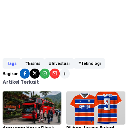
Tags
#Bisnis
#Investasi
#Teknologi
Bagikan:
Artikel Terkait
Apa yang Harus Dicek
Pilihan Jersey Futsal