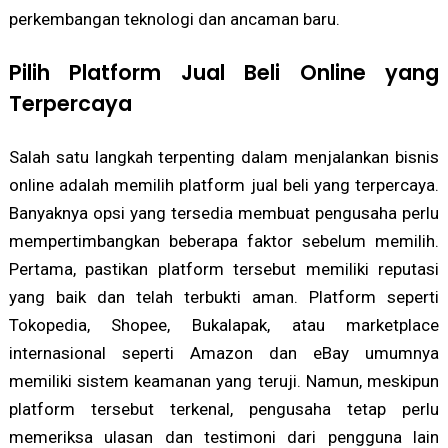
perkembangan teknologi dan ancaman baru.
Pilih Platform Jual Beli Online yang
Terpercaya
Salah satu langkah terpenting dalam menjalankan bisnis
online adalah memilih platform jual beli yang terpercaya.
Banyaknya opsi yang tersedia membuat pengusaha perlu
mempertimbangkan beberapa faktor sebelum memilih.
Pertama, pastikan platform tersebut memiliki reputasi
yang baik dan telah terbukti aman. Platform seperti
Tokopedia, Shopee, Bukalapak, atau marketplace
internasional seperti Amazon dan eBay umumnya
memiliki sistem keamanan yang teruji. Namun, meskipun
platform tersebut terkenal, pengusaha tetap perlu
memeriksa ulasan dan testimoni dari pengguna lain