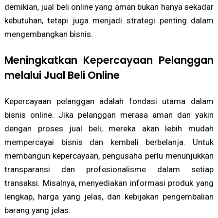
demikian, jual beli online yang aman bukan hanya sekadar
kebutuhan, tetapi juga menjadi strategi penting dalam
mengembangkan bisnis.
Meningkatkan Kepercayaan Pelanggan
melalui Jual Beli Online
Kepercayaan pelanggan adalah fondasi utama dalam
bisnis online. Jika pelanggan merasa aman dan yakin
dengan proses jual beli, mereka akan lebih mudah
mempercayai bisnis dan kembali berbelanja. Untuk
membangun kepercayaan, pengusaha perlu menunjukkan
transparansi dan profesionalisme dalam setiap
transaksi. Misalnya, menyediakan informasi produk yang
lengkap, harga yang jelas, dan kebijakan pengembalian
barang yang jelas.