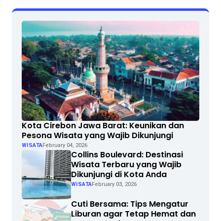
Kota Cirebon Jawa Barat: Keunikan dan
Pesona Wisata yang Wajib Dikunjungi
WISATA
February 04, 2026
Collins Boulevard: Destinasi
Wisata Terbaru yang Wajib
Dikunjungi di Kota Anda
WISATA
February 03, 2026
Cuti Bersama: Tips Mengatur
Liburan agar Tetap Hemat dan