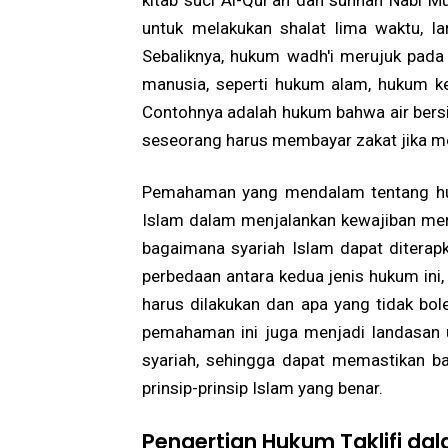
kitab suci Al-Qur'an dan sunnah Nabi 
untuk melakukan shalat lima waktu, lar
Sebaliknya, hukum wadh'i merujuk pada
manusia, seperti hukum alam, hukum ke
Contohnya adalah hukum bahwa air bers
seseorang harus membayar zakat jika me
Pemahaman yang mendalam tentang huk
Islam dalam menjalankan kewajiban me
bagaimana syariah Islam dapat ditera
perbedaan antara kedua jenis hukum ini
harus dilakukan dan apa yang tidak bol
pemahaman ini juga menjadi landasan
syariah, sehingga dapat memastikan b
prinsip-prinsip Islam yang benar.
Pengertian Hukum Taklifi dal