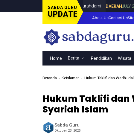
Dunia Bersama Dina Lorenza di Curahdami
DAERAH
JULY 20, 2026
SABDA GURU
UPDATE
About Us
Contact Us
Sit
Berita
Home
Pendidikan
Wisata
Beranda
Keislaman
Hukum Taklifi dan Wadh'i dal
Hukum Taklifi dan 
Syariah Islam
Sabda Guru
Oktober 23, 2025