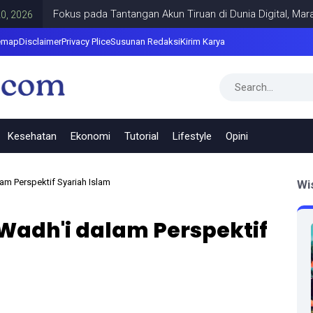
Fokus pada Tantangan Akun Tiruan di Dunia Digital, Marak Akun T
emap
Disclaimer
Privacy Plice
Susunan Redaksi
Kirim Karya
Kesehatan
Ekonomi
Tutorial
Lifestyle
Opini
am Perspektif Syariah Islam
Wi
Wadh'i dalam Perspektif