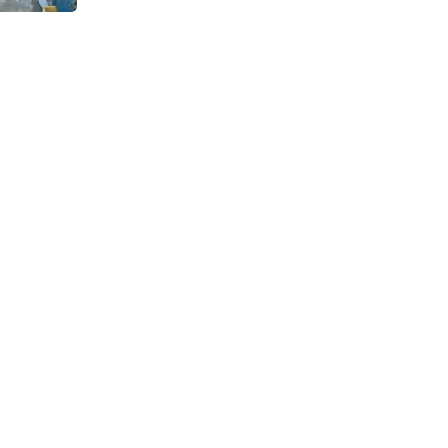
Continuous Dyeing di CV.
Garuda Solo Perkasa