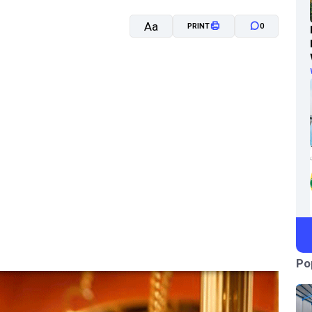
Aa
PRINT
0
A-
A+
Po