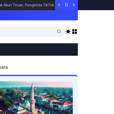
iruan, Pengelola TikTok @samsungstore.ta Siapkan Langkah Verifik
sata