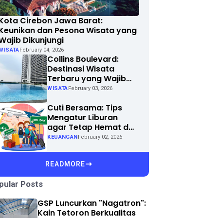
Kota Cirebon Jawa Barat:
Keunikan dan Pesona Wisata yang
Wajib Dikunjungi
WISATA
February 04, 2026
Collins Boulevard:
Destinasi Wisata
Terbaru yang Wajib
Dikunjungi di Kota
WISATA
February 03, 2026
Anda
Cuti Bersama: Tips
Mengatur Liburan
agar Tetap Hemat dan
Menyenangkan
KEUANGAN
February 02, 2026
READMORE
pular Posts
GSP Luncurkan "Nagatron":
Kain Tetoron Berkualitas