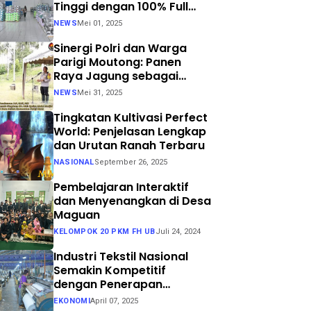
Tinggi dengan 100% Full
Process
NEWS
Mei 01, 2025
Sinergi Polri dan Warga
Parigi Moutong: Panen
Raya Jagung sebagai
Langkah Nyata Menuju
NEWS
Mei 31, 2025
Swasembada Pangan
Tingkatan Kultivasi Perfect
World: Penjelasan Lengkap
dan Urutan Ranah Terbaru
NASIONAL
September 26, 2025
Pembelajaran Interaktif
dan Menyenangkan di Desa
Maguan
KELOMPOK 20 PKM FH UB
Juli 24, 2024
Industri Tekstil Nasional
Semakin Kompetitif
dengan Penerapan
Teknologi Air Jet Loom dan
EKONOMI
April 07, 2025