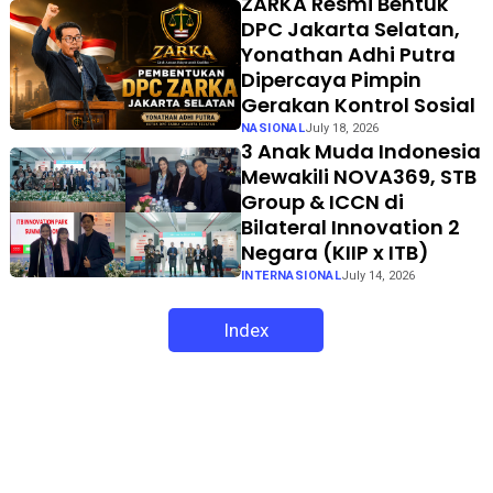
ZARKA Resmi Bentuk
DPC Jakarta Selatan,
Yonathan Adhi Putra
Dipercaya Pimpin
Gerakan Kontrol Sosial
NASIONAL
July 18, 2026
3 Anak Muda Indonesia
Mewakili NOVA369, STB
Group & ICCN di
Bilateral Innovation 2
Negara (KIIP x ITB)
INTERNASIONAL
July 14, 2026
Index