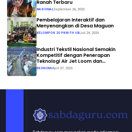
Ranah Terbaru
NASIONAL
September 26, 2025
Pembelajaran Interaktif dan
Menyenangkan di Desa Maguan
KELOMPOK 20 PKM FH UB
Juli 24, 2024
Industri Tekstil Nasional Semakin
Kompetitif dengan Penerapan
Teknologi Air Jet Loom dan
Continuous Dyeing di CV. Garuda
EKONOMI
April 07, 2025
Solo Perkasa