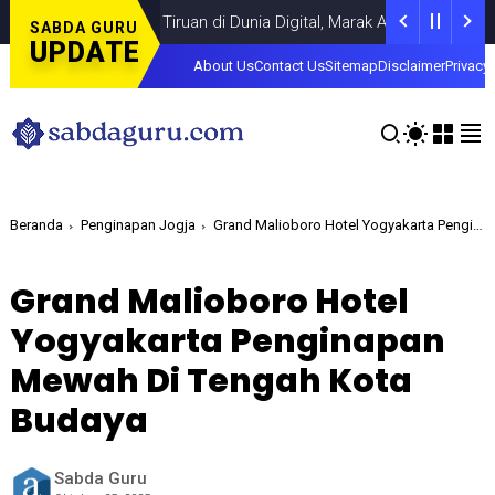
angan Akun Tiruan di Dunia Digital, Marak Akun Tiruan, Pengelola
SABDA GURU
UPDATE
About Us
Contact Us
Sitemap
Disclaimer
Privacy 
Beranda
Penginapan Jogja
Grand Malioboro Hotel Yogyakarta Penginapan Mewah Di Tengah Kota Budaya
Grand Malioboro Hotel
Yogyakarta Penginapan
Mewah Di Tengah Kota
Budaya
Sabda Guru