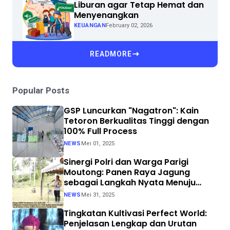
Liburan agar Tetap Hemat dan
Menyenangkan
KEUANGAN
February 02, 2026
READMORE
Popular Posts
GSP Luncurkan "Nagatron": Kain
Tetoron Berkualitas Tinggi dengan
100% Full Process
NEWS
Mei 01, 2025
Sinergi Polri dan Warga Parigi
Moutong: Panen Raya Jagung
sebagai Langkah Nyata Menuju
Swasembada Pangan
NEWS
Mei 31, 2025
Tingkatan Kultivasi Perfect World:
Penjelasan Lengkap dan Urutan