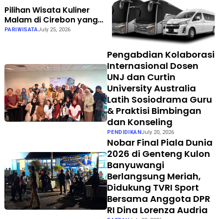
Pilihan Wisata Kuliner
Malam di Cirebon yang
Wajib Didatangi Saat
PARIWISATA
July 25, 2026
Gathering
Pengabdian Kolaborasi
Internasional Dosen
UNJ dan Curtin
University Australia
Latih Sosiodrama Guru
& Praktisi Bimbingan
dan Konseling
PENDIDIKAN
July 20, 2026
Nobar Final Piala Dunia
2026 di Genteng Kulon
Banyuwangi
Berlangsung Meriah,
Didukung TVRI Sport
Bersama Anggota DPR
RI Dina Lorenza Audria