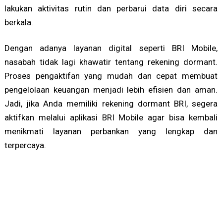
lakukan aktivitas rutin dan perbarui data diri secara
berkala.
Dengan adanya layanan digital seperti BRI Mobile,
nasabah tidak lagi khawatir tentang rekening dormant.
Proses pengaktifan yang mudah dan cepat membuat
pengelolaan keuangan menjadi lebih efisien dan aman.
Jadi, jika Anda memiliki rekening dormant BRI, segera
aktifkan melalui aplikasi BRI Mobile agar bisa kembali
menikmati layanan perbankan yang lengkap dan
terpercaya.