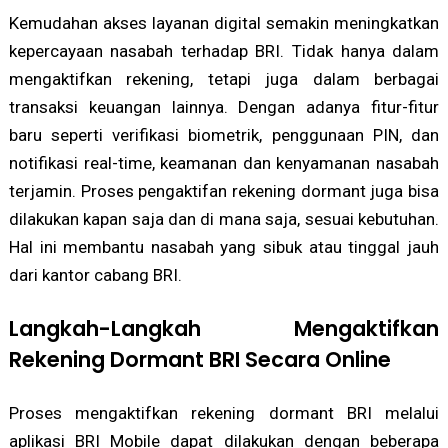
Kemudahan akses layanan digital semakin meningkatkan
kepercayaan nasabah terhadap BRI. Tidak hanya dalam
mengaktifkan rekening, tetapi juga dalam berbagai
transaksi keuangan lainnya. Dengan adanya fitur-fitur
baru seperti verifikasi biometrik, penggunaan PIN, dan
notifikasi real-time, keamanan dan kenyamanan nasabah
terjamin. Proses pengaktifan rekening dormant juga bisa
dilakukan kapan saja dan di mana saja, sesuai kebutuhan.
Hal ini membantu nasabah yang sibuk atau tinggal jauh
dari kantor cabang BRI.
Langkah-Langkah Mengaktifkan
Rekening Dormant BRI Secara Online
Proses mengaktifkan rekening dormant BRI melalui
aplikasi BRI Mobile dapat dilakukan dengan beberapa