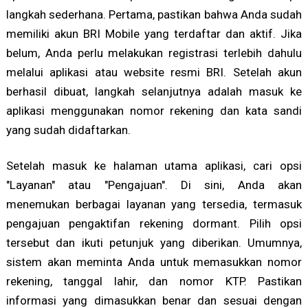
langkah sederhana. Pertama, pastikan bahwa Anda sudah
memiliki akun BRI Mobile yang terdaftar dan aktif. Jika
belum, Anda perlu melakukan registrasi terlebih dahulu
melalui aplikasi atau website resmi BRI. Setelah akun
berhasil dibuat, langkah selanjutnya adalah masuk ke
aplikasi menggunakan nomor rekening dan kata sandi
yang sudah didaftarkan.
Setelah masuk ke halaman utama aplikasi, cari opsi
"Layanan" atau "Pengajuan". Di sini, Anda akan
menemukan berbagai layanan yang tersedia, termasuk
pengajuan pengaktifan rekening dormant. Pilih opsi
tersebut dan ikuti petunjuk yang diberikan. Umumnya,
sistem akan meminta Anda untuk memasukkan nomor
rekening, tanggal lahir, dan nomor KTP. Pastikan
informasi yang dimasukkan benar dan sesuai dengan