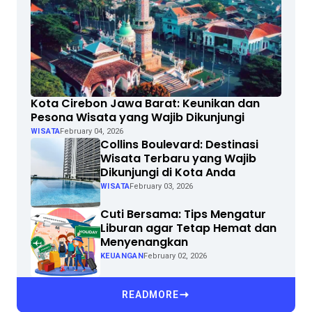
Kota Cirebon Jawa Barat: Keunikan dan
Pesona Wisata yang Wajib Dikunjungi
WISATA
February 04, 2026
Collins Boulevard: Destinasi
Wisata Terbaru yang Wajib
Dikunjungi di Kota Anda
WISATA
February 03, 2026
Cuti Bersama: Tips Mengatur
Liburan agar Tetap Hemat dan
Menyenangkan
KEUANGAN
February 02, 2026
READMORE