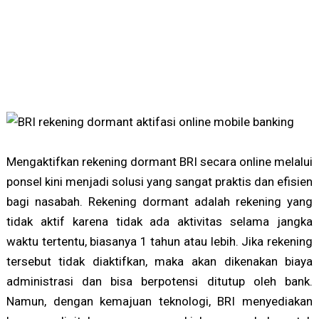
Mengaktifkan rekening dormant BRI secara online melalui
ponsel kini menjadi solusi yang sangat praktis dan efisien
bagi nasabah. Rekening dormant adalah rekening yang
tidak aktif karena tidak ada aktivitas selama jangka
waktu tertentu, biasanya 1 tahun atau lebih. Jika rekening
tersebut tidak diaktifkan, maka akan dikenakan biaya
administrasi dan bisa berpotensi ditutup oleh bank.
Namun, dengan kemajuan teknologi, BRI menyediakan