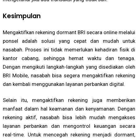
Kesimpulan
Mengaktifkan rekening dormant BRI secara online melalui
ponsel adalah solusi yang cepat dan mudah untuk
nasabah. Proses ini tidak memerlukan kehadiran fisik di
kantor cabang, sehingga hemat waktu dan tenaga.
Dengan mengikuti langkah-langkah yang disediakan oleh
BRI Mobile, nasabah bisa segera mengaktifkan rekening
dan kembali menggunakan layanan perbankan digital.
Selain itu, mengaktifkan rekening juga memberikan
manfaat dalam hal keamanan dan kenyamanan. Dengan
rekening aktif, nasabah bisa lebih mudah mengakses
layanan perbankan dan mengontrol keuangan secara
real-time. Untuk mencegah rekening menjadi dormant,