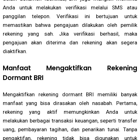
Anda untuk melakukan verifikasi melalui SMS atau
panggilan telepon. Verifikasi ini bertujuan untuk
memastikan bahwa pengajuan dilakukan oleh pemilik
rekening yang sah. Jika verifikasi berhasil, maka
pengajuan akan diterima dan rekening akan segera
diaktifkan.
Manfaat Mengaktifkan Rekening
Dormant BRI
Mengaktifkan rekening dormant BRI memiliki banyak
manfaat yang bisa dirasakan oleh nasabah. Pertama,
rekening yang aktif memungkinkan Anda untuk
melakukan berbagai transaksi keuangan, seperti transfer
uang, pembayaran tagihan, dan penarikan tunai. Tanpa
pengaktifan, rekening tidak bisa digunakan untuk