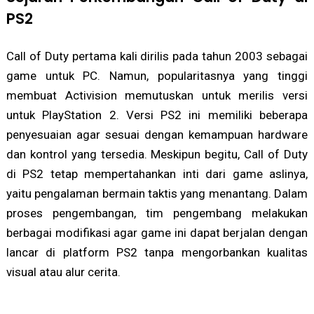
PS2
Call of Duty pertama kali dirilis pada tahun 2003 sebagai
game untuk PC. Namun, popularitasnya yang tinggi
membuat Activision memutuskan untuk merilis versi
untuk PlayStation 2. Versi PS2 ini memiliki beberapa
penyesuaian agar sesuai dengan kemampuan hardware
dan kontrol yang tersedia. Meskipun begitu, Call of Duty
di PS2 tetap mempertahankan inti dari game aslinya,
yaitu pengalaman bermain taktis yang menantang. Dalam
proses pengembangan, tim pengembang melakukan
berbagai modifikasi agar game ini dapat berjalan dengan
lancar di platform PS2 tanpa mengorbankan kualitas
visual atau alur cerita.