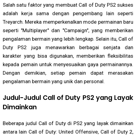
Salah satu faktor yang membuat Call of Duty PS2 sukses
adalah kerja sama dengan pengembang lain seperti
Treyarch. Mereka memperkenalkan mode permainan baru
seperti "Multiplayer" dan "Campaign", yang memberikan
pengalaman bermain yang lebih lengkap. Selain itu, Call of
Duty PS2 juga menawarkan berbagai senjata dan
karakter yang bisa digunakan, memberikan fleksibilitas
kepada pemain untuk menyesuaikan gaya permainannya.
Dengan demikian, setiap pemain dapat merasakan
pengalaman bermain yang unik dan personal.
Judul-Judul Call of Duty PS2 yang Layak
Dimainkan
Beberapa judul Call of Duty di PS2 yang layak dimainkan
antara lain Call of Duty: United Offensive, Call of Duty 2,