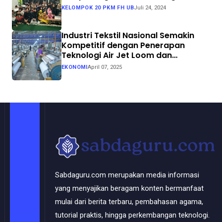
KELOMPOK 20 PKM FH UB
Juli 24, 2024
Industri Tekstil Nasional Semakin
Kompetitif dengan Penerapan
Teknologi Air Jet Loom dan
Continuous Dyeing di CV. Garuda
EKONOMI
April 07, 2025
Solo Perkasa
Sabdaguru.com merupakan media informasi
yang menyajikan beragam konten bermanfaat
mulai dari berita terbaru, pembahasan agama,
tutorial praktis, hingga perkembangan teknologi.