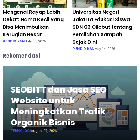
Mengenal Rayap Lebih
Universitas Negeri
Dekat: Hama Kecil yang
Jakarta Edukasi Siswa
Bisa Menimbulkan
SDN 03 Cilebut tentang
Kerugian Besar
Pemilahan Sampah
Sejak Dini
PENDIDIKAN
July 03, 2026
PENDIDIKAN
May 14, 2026
Rekomendasi
SEOBITT dan Jasa SEO
Website untuk
Meningkatkan Trafik
Organik Bisnis
TEKNOLOGI
August 07, 2026