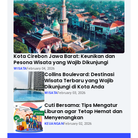
Kota Cirebon Jawa Barat: Keunikan dan
Pesona Wisata yang Wajib Dikunjungi
WISATA
February 04, 2026
Collins Boulevard: Destinasi
Wisata Terbaru yang Wajib
Dikunjungi di Kota Anda
WISATA
February 03, 2026
Cuti Bersama: Tips Mengatur
Liburan agar Tetap Hemat dan
Menyenangkan
KEUANGAN
February 02, 2026