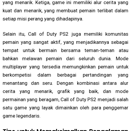
yang menarik. Ketiga, game ini memiliki alur cerita yang
kuat dan menarik, yang membuat pemain terlibat dalam
setiap misi perang yang dihadapinya.
Selain itu, Call of Duty PS2 juga memiliki komunitas
pemain yang sangat aktif, yang menjadikannya sebagai
tempat untuk bermain bersama teman-teman atau
bahkan melawan pemain dari seluruh dunia. Mode
multiplayer yang tersedia memungkinkan pemain untuk
berkompetisi dalam berbagai pertandingan yang
menantang dan seru. Dengan kombinasi antara alur
cerita yang menarik, grafik yang baik, dan mode
permainan yang beragam, Call of Duty PS2 menjadi salah
satu game yang layak dimainkan oleh para penggemar
game legendaris.