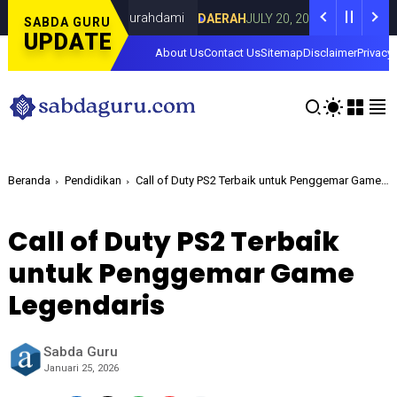
a Lorenza di Curahdami
Fokus pada Tant
DAERAH
JULY 20, 2026
SABDA GURU
UPDATE
About Us
Contact Us
Sitemap
Disclaimer
Privacy 
Beranda
Pendidikan
Call of Duty PS2 Terbaik untuk Penggemar Game Legendaris
Call of Duty PS2 Terbaik
untuk Penggemar Game
Legendaris
Sabda Guru
Januari 25, 2026