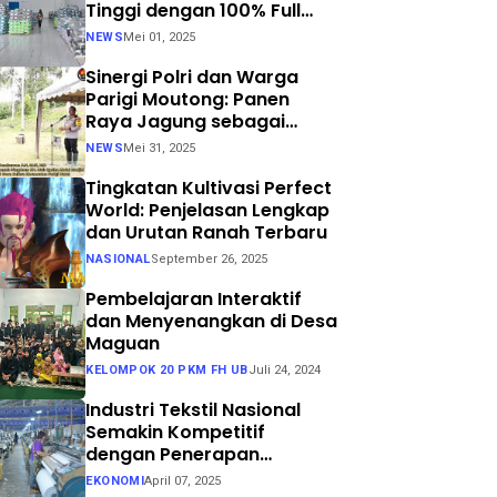
Tinggi dengan 100% Full
Process
NEWS
Mei 01, 2025
Sinergi Polri dan Warga
Parigi Moutong: Panen
Raya Jagung sebagai
Langkah Nyata Menuju
NEWS
Mei 31, 2025
Swasembada Pangan
Tingkatan Kultivasi Perfect
World: Penjelasan Lengkap
dan Urutan Ranah Terbaru
NASIONAL
September 26, 2025
Pembelajaran Interaktif
dan Menyenangkan di Desa
Maguan
KELOMPOK 20 PKM FH UB
Juli 24, 2024
Industri Tekstil Nasional
Semakin Kompetitif
dengan Penerapan
Teknologi Air Jet Loom dan
EKONOMI
April 07, 2025