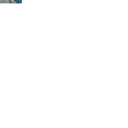
Continuous Dyeing di CV.
Garuda Solo Perkasa