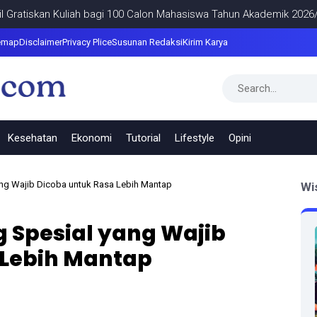
kan Kuliah bagi 100 Calon Mahasiswa Tahun Akademik 2026/2027
emap
Disclaimer
Privacy Plice
Susunan Redaksi
Kirim Karya
Kesehatan
Ekonomi
Tutorial
Lifestyle
Opini
ng Wajib Dicoba untuk Rasa Lebih Mantap
Wi
 Spesial yang Wajib
 Lebih Mantap