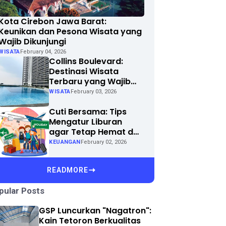
Kota Cirebon Jawa Barat:
Keunikan dan Pesona Wisata yang
Wajib Dikunjungi
WISATA
February 04, 2026
Collins Boulevard:
Destinasi Wisata
Terbaru yang Wajib
Dikunjungi di Kota
WISATA
February 03, 2026
Anda
Cuti Bersama: Tips
Mengatur Liburan
agar Tetap Hemat dan
Menyenangkan
KEUANGAN
February 02, 2026
READMORE
pular Posts
GSP Luncurkan "Nagatron":
Kain Tetoron Berkualitas