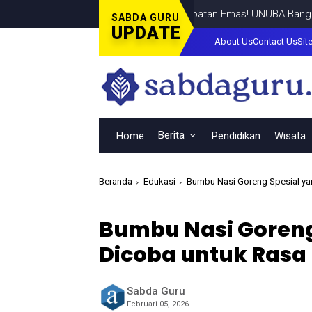
Kesempatan Emas! UNUBA Bangil Gratis
SABDA GURU
UPDATE
About Us
Contact Us
Sit
Berita
Home
Pendidikan
Wisata
Beranda
Edukasi
Bumbu Nasi Goreng Spesial ya
Bumbu Nasi Goreng
Dicoba untuk Rasa
Sabda Guru
Februari 05, 2026