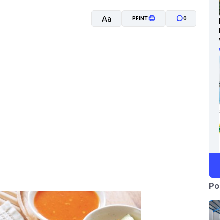
Aa
PRINT
0
A-
A+
Po