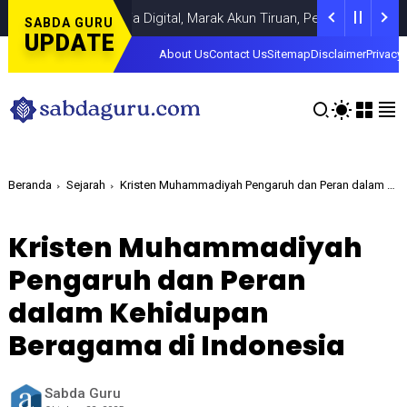
ruan di Dunia Digital, Marak Akun Tiruan, Pengelola TikTok @samsu
SABDA GURU
UPDATE
About Us
Contact Us
Sitemap
Disclaimer
Privacy 
Beranda
Sejarah
Kristen Muhammadiyah Pengaruh dan Peran dalam Kehidupan Beragama di Indonesia
Kristen Muhammadiyah
Pengaruh dan Peran
dalam Kehidupan
Beragama di Indonesia
Sabda Guru