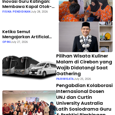
Inovasi Guru Katingan:
Membawa Kapal Otok-
Otok ke Kelas dengan
FISIKA PENDIDIKAN
July 28, 2026
Berkesadaran, Bermakna,
dan Menggembirakan
Ketika Semut
Mengajarkan Artificial
Intelligence: Inspirasi Al-
OPINI
July 27, 2026
Qur'an bagi Teknologi
Masa Depan
Pilihan Wisata Kuliner
Malam di Cirebon yang
Wajib Didatangi Saat
Gathering
PARIWISATA
July 25, 2026
Pengabdian Kolaborasi
Internasional Dosen
UNJ dan Curtin
University Australia
Latih Sosiodrama Guru
& Praktisi Bimbingan