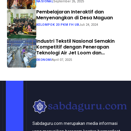
NASIONAL
September 26, 2025
Pembelajaran Interaktif dan
Menyenangkan di Desa Maguan
KELOMPOK 20 PKM FH UB
Juli 24, 2024
Industri Tekstil Nasional Semakin
Kompetitif dengan Penerapan
Teknologi Air Jet Loom dan
Continuous Dyeing di CV. Garuda
EKONOMI
April 07, 2025
Solo Perkasa
Sabdaguru.com merupakan media informasi