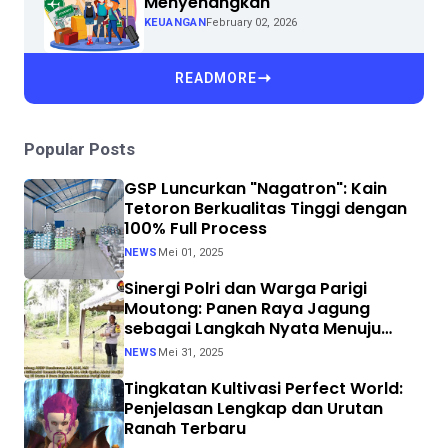
Menyenangkan
KEUANGAN
February 02, 2026
READMORE
Popular Posts
GSP Luncurkan "Nagatron": Kain
Tetoron Berkualitas Tinggi dengan
100% Full Process
NEWS
Mei 01, 2025
Sinergi Polri dan Warga Parigi
Moutong: Panen Raya Jagung
sebagai Langkah Nyata Menuju
Swasembada Pangan
NEWS
Mei 31, 2025
Tingkatan Kultivasi Perfect World:
Penjelasan Lengkap dan Urutan
Ranah Terbaru