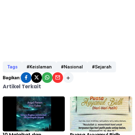
Tags
#Keislaman
#Nasional
#Sejarah
Bagikan:
Artikel Terkait
10 Malaikat dan
Puasa Ayyamul Bidh