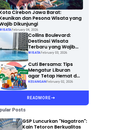
Kota Cirebon Jawa Barat:
Keunikan dan Pesona Wisata yang
Wajib Dikunjungi
WISATA
February 04, 2026
Collins Boulevard:
Destinasi Wisata
Terbaru yang Wajib
Dikunjungi di Kota
WISATA
February 03, 2026
Anda
Cuti Bersama: Tips
Mengatur Liburan
agar Tetap Hemat dan
Menyenangkan
KEUANGAN
February 02, 2026
READMORE
pular Posts
GSP Luncurkan "Nagatron":
Kain Tetoron Berkualitas