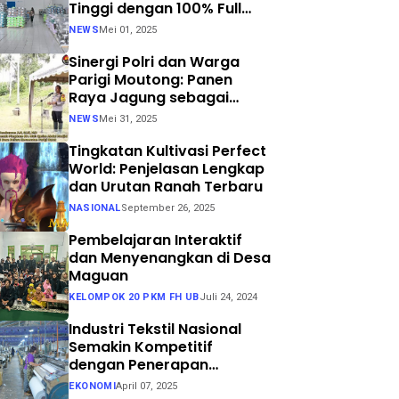
Tinggi dengan 100% Full
Process
NEWS
Mei 01, 2025
Sinergi Polri dan Warga
Parigi Moutong: Panen
Raya Jagung sebagai
Langkah Nyata Menuju
NEWS
Mei 31, 2025
Swasembada Pangan
Tingkatan Kultivasi Perfect
World: Penjelasan Lengkap
dan Urutan Ranah Terbaru
NASIONAL
September 26, 2025
Pembelajaran Interaktif
dan Menyenangkan di Desa
Maguan
KELOMPOK 20 PKM FH UB
Juli 24, 2024
Industri Tekstil Nasional
Semakin Kompetitif
dengan Penerapan
Teknologi Air Jet Loom dan
EKONOMI
April 07, 2025