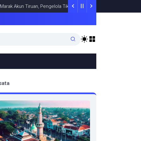
 Akun Tiruan, Pengelola TikTok @samsungstore.ta Siapkan Langkah V
sata