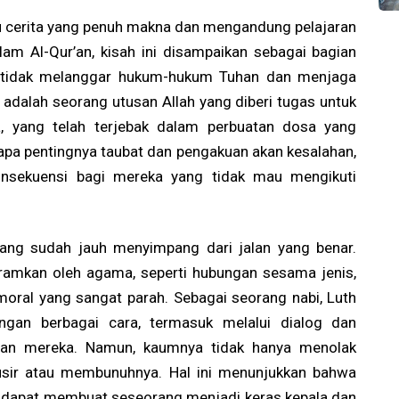
u cerita yang penuh makna dan mengandung pelajaran
am Al-Qur’an, kisah ini disampaikan sebagai bagian
k tidak melanggar hukum-hukum Tuhan dan menjaga
h adalah seorang utusan Allah yang diberi tugas untuk
 yang telah terjebak dalam perbuatan dosa yang
tapa pentingnya taubat dan pengakuan akan kesalahan,
nsekuensi bagi mereka yang tidak mau mengikuti
yang sudah jauh menyimpang dari jalan yang benar.
ramkan oleh agama, seperti hubungan sesama jenis,
ral yang sangat parah. Sebagai seorang nabi, Luth
an berbagai cara, termasuk melalui dialog dan
uatan mereka. Namun, kaumnya tidak hanya menolak
usir atau membunuhnya. Hal ini menunjukkan bahwa
n dapat membuat seseorang menjadi keras kepala dan