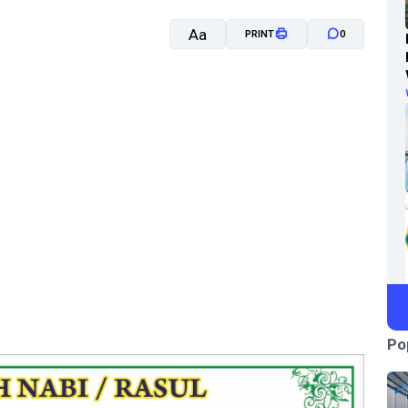
Aa
PRINT
0
A-
A+
Po