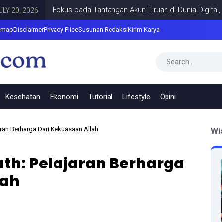
Fokus pada Tantangan Akun Tiruan di Dunia Digital, Marak
2026
emap
Disclaimer
Privacy Plice
Susunan Redaksi
Kirim Karya
Kesehatan
Ekonomi
Tutorial
Lifestyle
Opini
aran Berharga Dari Kekuasaan Allah
Wi
th: Pelajaran Berharga
lah