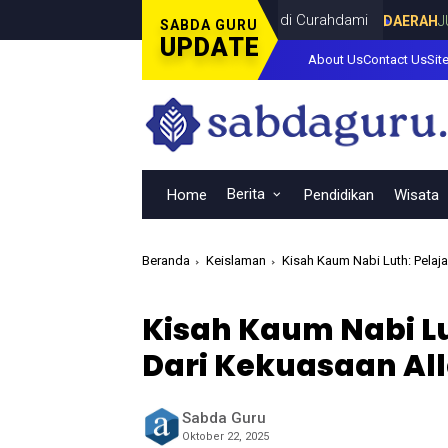
Piala Dunia Bersama Dina Lorenza di Curahdami
DAERAH
JULY 20, 
SABDA GURU
UPDATE
About Us
Contact Us
Sit
Berita
Home
Pendidikan
Wisata
Beranda
Keislaman
Kisah Kaum Nabi Luth: Pelaj
Kisah Kaum Nabi Lu
Dari Kekuasaan Al
Sabda Guru
Oktober 22, 2025