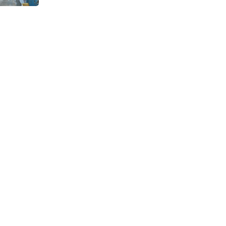
Continuous Dyeing di CV.
Garuda Solo Perkasa