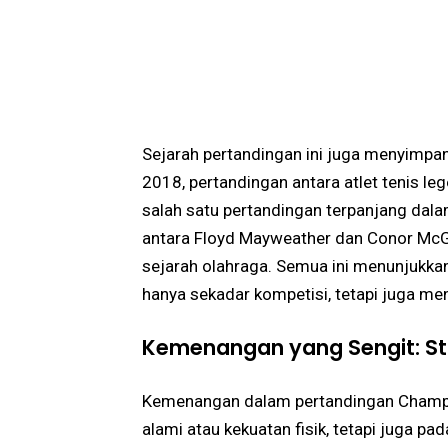
Sejarah pertandingan ini juga menyimpa
2018, pertandingan antara atlet tenis l
salah satu pertandingan terpanjang dala
antara Floyd Mayweather dan Conor McG
sejarah olahraga. Semua ini menunjukka
hanya sekadar kompetisi, tetapi juga men
Kemenangan yang Sengit: St
Kemenangan dalam pertandingan Champio
alami atau kekuatan fisik, tetapi juga pa