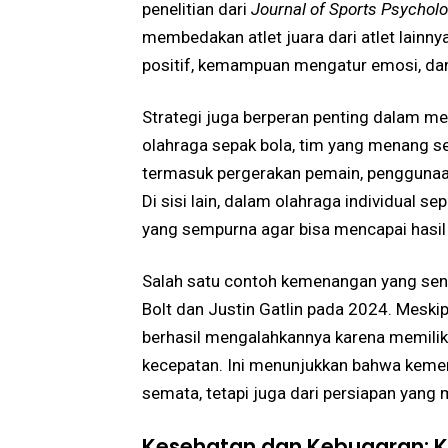
penelitian dari
Journal of Sports Psychol
membedakan atlet juara dari atlet lainnya
positif, kemampuan mengatur emosi, dan 
Strategi juga berperan penting dalam me
olahraga sepak bola, tim yang menang se
termasuk pergerakan pemain, penggunaa
Di sisi lain, dalam olahraga individual se
yang sempurna agar bisa mencapai hasil
Salah satu contoh kemenangan yang seng
Bolt dan Justin Gatlin pada 2024. Meskipu
berhasil mengalahkannya karena memiliki
kecepatan. Ini menunjukkan bahwa kemena
semata, tetapi juga dari persiapan yang 
Kesehatan dan Kebugaran: Ku