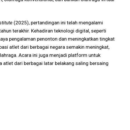
stitute
(2025), pertandingan ini telah mengalami
hun terakhir. Kehadiran teknologi digital, seperti
rkaya pengalaman penonton dan meningkatkan tingkat
sipasi atlet dari berbagai negara semakin meningkat,
hraga. Acara ini juga menjadi platform untuk
tlet dari berbagai latar belakang saling bersaing