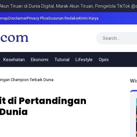
an di Dunia Digital, Marak Akun Tiruan, Pengelola TikTok @samsun
emap
Disclaimer
Privacy Plice
Susunan Redaksi
Kirim Karya
Kesehatan
Ekonomi
Tutorial
Lifestyle
Opini
ingan Champion Terbaik Dunia
Wi
 di Pertandingan
 Dunia