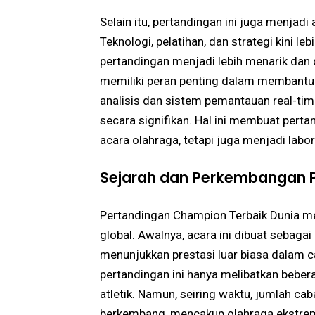
Selain itu, pertandingan ini juga menjad
Teknologi, pelatihan, dan strategi kini l
pertandingan menjadi lebih menarik dan 
memiliki peran penting dalam membantu a
analisis dan sistem pemantauan real-ti
secara signifikan. Hal ini membuat pert
acara olahraga, tetapi juga menjadi lab
Sejarah dan Perkembangan P
Pertandingan Champion Terbaik Dunia me
global. Awalnya, acara ini dibuat sebagai
menunjukkan prestasi luar biasa dalam 
pertandingan ini hanya melibatkan bebera
atletik. Namun, seiring waktu, jumlah ca
berkembang, mencakup olahraga ekstrem,