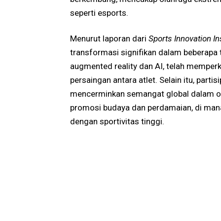
seperti esports.
Menurut laporan dari
Sports Innovation In
transformasi signifikan dalam beberapa ta
augmented reality dan AI, telah mempe
persaingan antara atlet. Selain itu, parti
mencerminkan semangat global dalam ola
promosi budaya dan perdamaian, di mana a
dengan sportivitas tinggi.