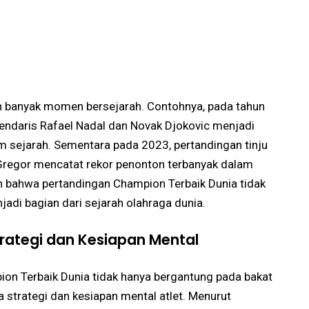
n banyak momen bersejarah. Contohnya, pada tahun
egendaris Rafael Nadal dan Novak Djokovic menjadi
m sejarah. Sementara pada 2023, pertandingan tinju
regor mencatat rekor penonton terbanyak dalam
n bahwa pertandingan Champion Terbaik Dunia tidak
jadi bagian dari sejarah olahraga dunia.
rategi dan Kesiapan Mental
n Terbaik Dunia tidak hanya bergantung pada bakat
da strategi dan kesiapan mental atlet. Menurut