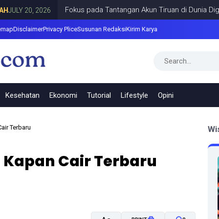
Fokus pada Tantangan Akun Tiruan di Dunia Digital, Ma
20, 2026
emap
Disclaimer
Privacy Plice
Susunan Redaksi
Kirim Karya
Kesehatan
Ekonomi
Tutorial
Lifestyle
Opini
air Terbaru
Wi
 Kapan Cair Terbaru