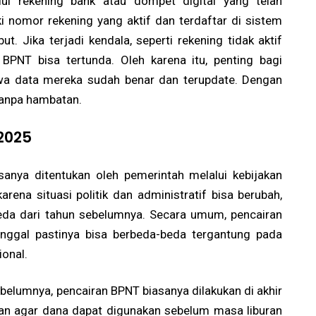
lui rekening bank atau dompet digital yang telah
i nomor rekening yang aktif dan terdaftar di sistem
. Jika terjadi kendala, seperti rekening tidak aktif
 BPNT bisa tertunda. Oleh karena itu, penting bagi
a data mereka sudah benar dan terupdate. Dengan
tanpa hambatan.
2025
anya ditentukan oleh pemerintah melalui kebijakan
na situasi politik dan administratif bisa berubah,
beda dari tahun sebelumnya. Secara umum, pencairan
anggal pastinya bisa berbeda-beda tergantung pada
ional.
elumnya, pencairan BPNT biasanya dilakukan di akhir
kukan agar dana dapat digunakan sebelum masa liburan