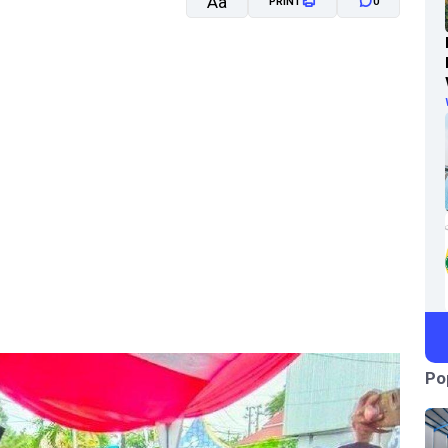
Aa
PRINT
0
A-
A+
Po