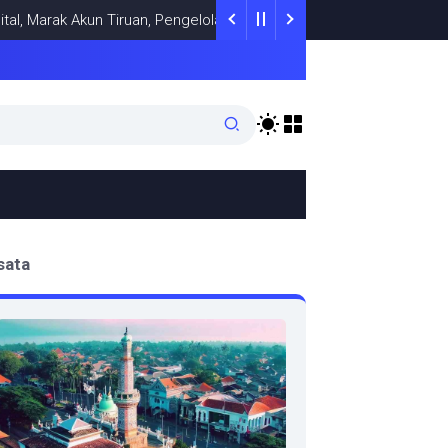
rak Akun Tiruan, Pengelola TikTok @samsungstore.ta Siapkan Langk
sata