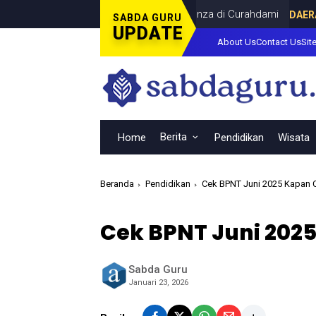
al Piala Dunia Bersama Dina Lorenza di Curahdami
DAERAH
JULY 
SABDA GURU
UPDATE
About Us
Contact Us
Sit
Berita
Home
Pendidikan
Wisata
Beranda
Pendidikan
Cek BPNT Juni 2025 Kapan C
Cek BPNT Juni 2025
Sabda Guru
Januari 23, 2026