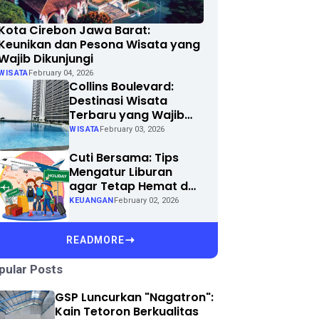
Kota Cirebon Jawa Barat:
Keunikan dan Pesona Wisata yang
Wajib Dikunjungi
WISATA
February 04, 2026
Collins Boulevard:
Destinasi Wisata
Terbaru yang Wajib
Dikunjungi di Kota
WISATA
February 03, 2026
Anda
Cuti Bersama: Tips
Mengatur Liburan
agar Tetap Hemat dan
Menyenangkan
KEUANGAN
February 02, 2026
READMORE
pular Posts
GSP Luncurkan "Nagatron":
Kain Tetoron Berkualitas