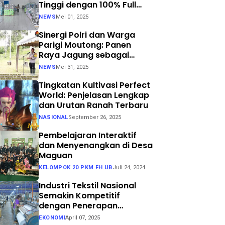
Tinggi dengan 100% Full
Process
NEWS
Mei 01, 2025
Sinergi Polri dan Warga
Parigi Moutong: Panen
Raya Jagung sebagai
Langkah Nyata Menuju
NEWS
Mei 31, 2025
Swasembada Pangan
Tingkatan Kultivasi Perfect
World: Penjelasan Lengkap
dan Urutan Ranah Terbaru
NASIONAL
September 26, 2025
Pembelajaran Interaktif
dan Menyenangkan di Desa
Maguan
KELOMPOK 20 PKM FH UB
Juli 24, 2024
Industri Tekstil Nasional
Semakin Kompetitif
dengan Penerapan
Teknologi Air Jet Loom dan
EKONOMI
April 07, 2025