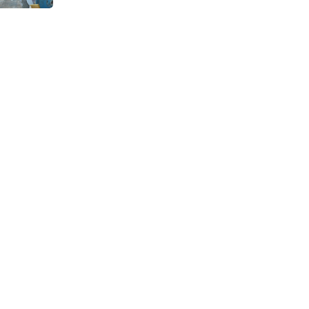
Continuous Dyeing di CV.
Garuda Solo Perkasa