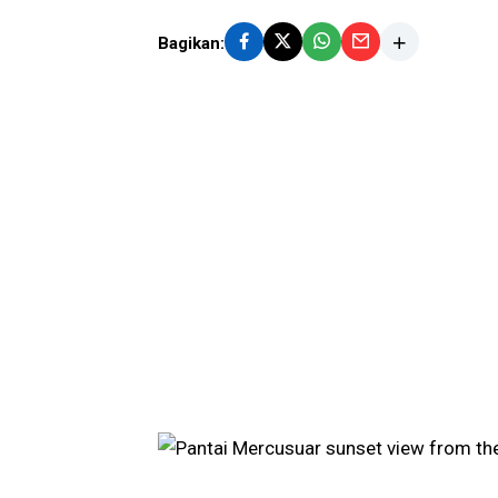
Bagikan: