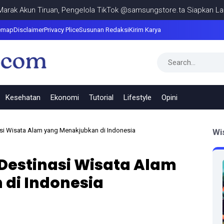
Akun Tiruan, Pengelola TikTok @samsungstore.ta Siapkan Langkah V
emap
Disclaimer
Privacy Plice
Susunan Redaksi
Kirim Karya
Kesehatan
Ekonomi
Tutorial
Lifestyle
Opini
asi Wisata Alam yang Menakjubkan di Indonesia
Wi
Destinasi Wisata Alam
di Indonesia