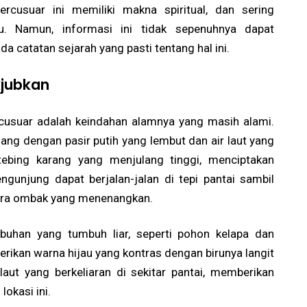
rcusuar ini memiliki makna spiritual, dan sering
ntu. Namun, informasi ini tidak sepenuhnya dapat
da catatan sejarah yang pasti tentang hal ini.
jubkan
rcusuar adalah keindahan alamnya yang masih alami.
njang dengan pasir putih yang lembut dan air laut yang
 tebing karang yang menjulang tinggi, menciptakan
unjung dapat berjalan-jalan di tepi pantai sambil
uara ombak yang menenangkan.
mbuhan yang tumbuh liar, seperti pohon kelapa dan
kan warna hijau yang kontras dengan birunya langit
 laut yang berkeliaran di sekitar pantai, memberikan
okasi ini.