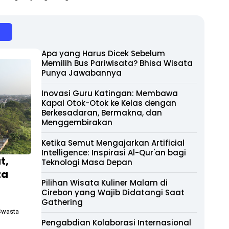
Apa yang Harus Dicek Sebelum
Memilih Bus Pariwisata? Bhisa Wisata
Punya Jawabannya
Inovasi Guru Katingan: Membawa
Kapal Otok-Otok ke Kelas dengan
Berkesadaran, Bermakna, dan
Menggembirakan
Ketika Semut Mengajarkan Artificial
Intelligence: Inspirasi Al-Qur'an bagi
t,
Teknologi Masa Depan
ta
Pilihan Wisata Kuliner Malam di
Cirebon yang Wajib Didatangi Saat
Gathering
Swasta
Pengabdian Kolaborasi Internasional