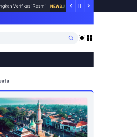
erifikasi Resmi
Kesempatan Emas! UNUBA B
NEWS
JULY 02, 2026
sata