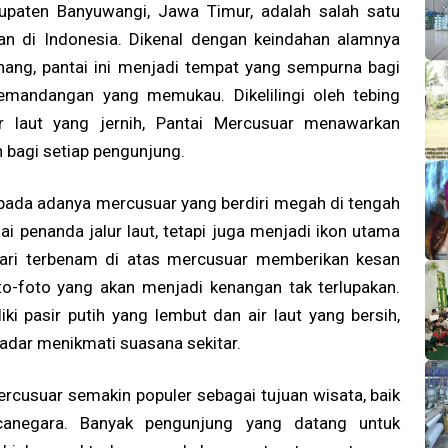
bupaten Banyuwangi, Jawa Timur, adalah salah satu
an di Indonesia. Dikenal dengan keindahan alamnya
ang, pantai ini menjadi tempat yang sempurna bagi
emandangan yang memukau. Dikelilingi oleh tebing
r laut yang jernih, Pantai Mercusuar menawarkan
n bagi setiap pengunjung.
k pada adanya mercusuar yang berdiri megah di tengah
ai penanda jalur laut, tetapi juga menjadi ikon utama
hari terbenam di atas mercusuar memberikan kesan
o-foto yang akan menjadi kenangan tak terlupakan.
iki pasir putih yang lembut dan air laut yang bersih,
adar menikmati suasana sekitar.
ercusuar semakin populer sebagai tujuan wisata, baik
anegara. Banyak pengunjung yang datang untuk