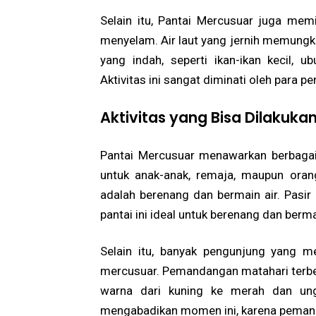
Selain itu, Pantai Mercusuar juga memi
menyelam. Air laut yang jernih memungk
yang indah, seperti ikan-ikan kecil, 
Aktivitas ini sangat diminati oleh para 
Aktivitas yang Bisa Dilakuka
Pantai Mercusuar menawarkan berbagai a
untuk anak-anak, remaja, maupun orang
adalah berenang dan bermain air. Pasir
pantai ini ideal untuk berenang dan bermai
Selain itu, banyak pengunjung yang m
mercusuar. Pemandangan matahari terben
warna dari kuning ke merah dan ung
mengabadikan momen ini, karena peman