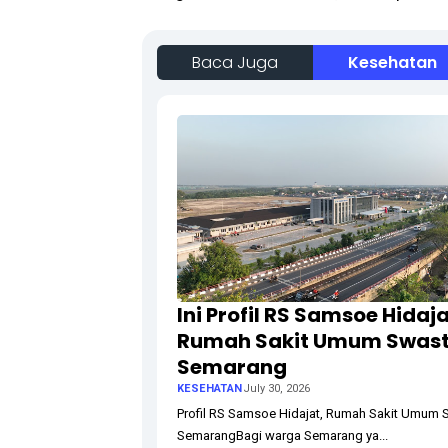
Baca Juga
Kesehatan
Ini Profil RS Samsoe Hidaja
Rumah Sakit Umum Swas
Semarang
KESEHATAN
July 30, 2026
Profil RS Samsoe Hidajat, Rumah Sakit Umum 
SemarangBagi warga Semarang ya...