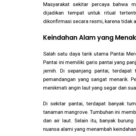
Masyarakat sekitar percaya bahwa me
dijadikan tempat untuk ritual terte
dikonfirmasi secara resmi, karena tidak a
Keindahan Alam yang Menak
Salah satu daya tarik utama Pantai Me
Pantai ini memiliki garis pantai yang pa
jernih. Di sepanjang pantai, terdapat
pemandangan yang sangat menarik. Peng
menikmati angin laut yang segar dan s
Di sekitar pantai, terdapat banyak tu
tanaman mangrove. Tumbuhan ini memberi
dan air laut. Selain itu, banyak burung
nuansa alami yang menambah keindahan l