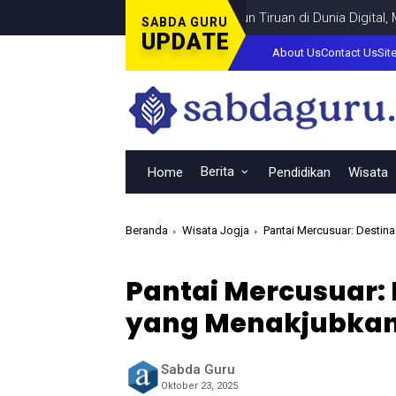
Fokus pada Tantangan Akun Tiruan di Dunia Digital, Marak 
SABDA GURU
UPDATE
About Us
Contact Us
Sit
Berita
Home
Pendidikan
Wisata
Beranda
Wisata Jogja
Pantai Mercusuar: Destin
Pantai Mercusuar: 
yang Menakjubkan 
Sabda Guru
Oktober 23, 2025