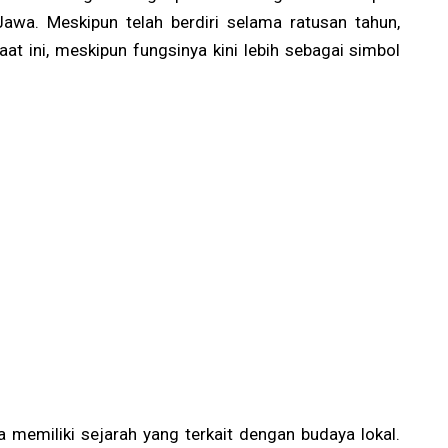
Jawa. Meskipun telah berdiri selama ratusan tahun,
at ini, meskipun fungsinya kini lebih sebagai simbol
a memiliki sejarah yang terkait dengan budaya lokal.