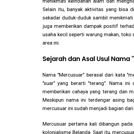
menikmati keindahan alam dan mengha
Selain itu, banyak aktivitas yang bisa di
sekadar duduk-duduk sambil menikmati 
juga memberikan dampak positif terhad
usaha kecil seperti warung makan, toko 
area ini.
Sejarah dan Asal Usul Nama 
Nama "Mercusuar" berasal dari kata "m
"suar" yang berarti "terang". Nama ini 
memberikan cahaya yang terang dan mem
Meskipun nama ini terdengar asing ba
mercusuar ini sudah menjadi bagian dari
Mercusuar pertama kali dibangun pada
kolonialisme Belanda. Saat itu, mercusua