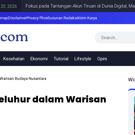
Fokus pada Tantangan Akun Tiruan di Dunia Digital, Marak Ak
26
emap
Disclaimer
Privacy Plice
Susunan Redaksi
Kirim Karya
Kesehatan
Ekonomi
Tutorial
Lifestyle
Opini
m Warisan Budaya Nusantara
Wi
Leluhur dalam Warisan