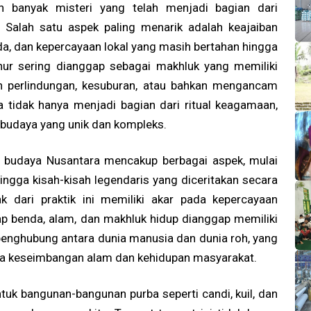
 banyak misteri yang telah menjadi bagian dari
. Salah satu aspek paling menarik adalah keajaiban
nda, dan kepercayaan lokal yang masih bertahan hingga
uhur sering dianggap sebagai makhluk yang memiliki
an perlindungan, kesuburan, atau bahkan mengancam
a tidak hanya menjadi bagian dari ritual keagamaan,
s budaya yang unik dan kompleks.
an budaya Nusantara mencakup berbagai aspek, mulai
hingga kisah-kisah legendaris yang diceritakan secara
ak dari praktik ini memiliki akar pada kepercayaan
p benda, alam, dan makhluk hidup dianggap memiliki
i penghubung antara dunia manusia dan dunia roh, yang
a keseimbangan alam dan kehidupan masyarakat.
ntuk bangunan-bangunan purba seperti candi, kuil, dan