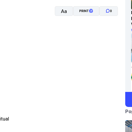
Aa
PRINT
0
A-
A+
Po