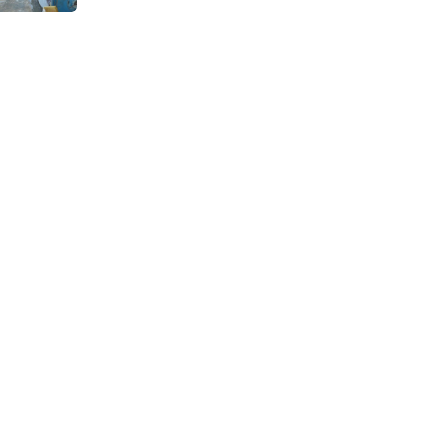
Continuous Dyeing di CV.
Garuda Solo Perkasa