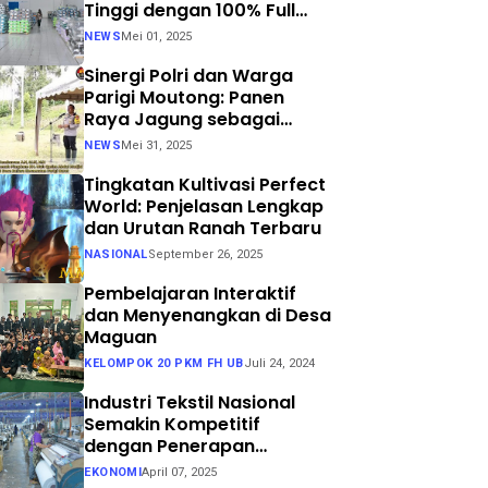
Tinggi dengan 100% Full
Process
NEWS
Mei 01, 2025
Sinergi Polri dan Warga
Parigi Moutong: Panen
Raya Jagung sebagai
Langkah Nyata Menuju
NEWS
Mei 31, 2025
Swasembada Pangan
Tingkatan Kultivasi Perfect
World: Penjelasan Lengkap
dan Urutan Ranah Terbaru
NASIONAL
September 26, 2025
Pembelajaran Interaktif
dan Menyenangkan di Desa
Maguan
KELOMPOK 20 PKM FH UB
Juli 24, 2024
Industri Tekstil Nasional
Semakin Kompetitif
dengan Penerapan
Teknologi Air Jet Loom dan
EKONOMI
April 07, 2025