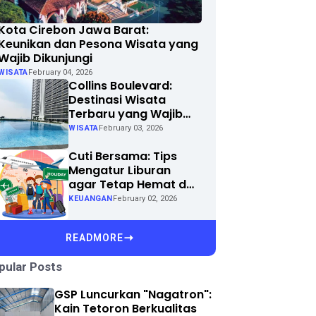
Kota Cirebon Jawa Barat:
Keunikan dan Pesona Wisata yang
Wajib Dikunjungi
WISATA
February 04, 2026
Collins Boulevard:
Destinasi Wisata
Terbaru yang Wajib
Dikunjungi di Kota
WISATA
February 03, 2026
Anda
Cuti Bersama: Tips
Mengatur Liburan
agar Tetap Hemat dan
Menyenangkan
KEUANGAN
February 02, 2026
READMORE
pular Posts
GSP Luncurkan "Nagatron":
Kain Tetoron Berkualitas