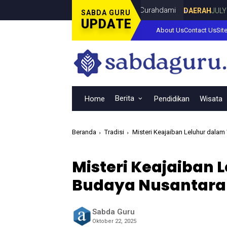
ala Dunia Bersama Dina Lorenza di Curahdami
DAERAH
JULY 20, 20
SABDA GURU
UPDATE
About Us
Contact Us
Sit
Berita
Home
Pendidikan
Wisata
Beranda
Tradisi
Misteri Keajaiban Leluhur dala
Misteri Keajaiban 
Budaya Nusantara
Sabda Guru
Oktober 22, 2025