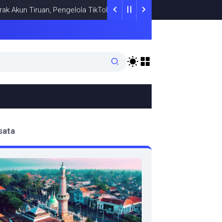
un Tiruan, Pengelola TikTok @samsungstore.ta Siapkan Langkah Ver
sata