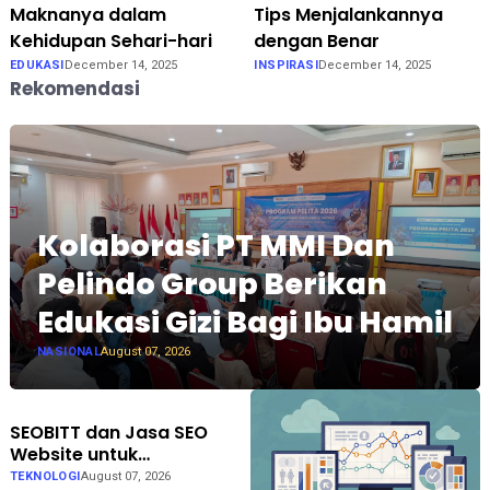
Maknanya dalam
Tips Menjalankannya
Kehidupan Sehari-hari
dengan Benar
EDUKASI
December 14, 2025
INSPIRASI
December 14, 2025
Rekomendasi
Kolaborasi PT MMI Dan
Pelindo Group Berikan
Edukasi Gizi Bagi Ibu Hamil
NASIONAL
August 07, 2026
SEOBITT dan Jasa SEO
Website untuk
Meningkatkan Trafik
TEKNOLOGI
August 07, 2026