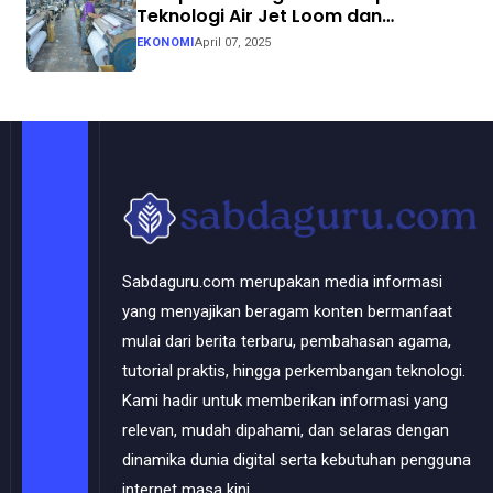
Teknologi Air Jet Loom dan
Continuous Dyeing di CV. Garuda
EKONOMI
April 07, 2025
Solo Perkasa
Sabdaguru.com merupakan media informasi
yang menyajikan beragam konten bermanfaat
mulai dari berita terbaru, pembahasan agama,
tutorial praktis, hingga perkembangan teknologi.
Kami hadir untuk memberikan informasi yang
relevan, mudah dipahami, dan selaras dengan
dinamika dunia digital serta kebutuhan pengguna
internet masa kini.