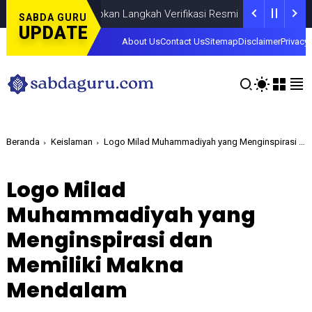
gstore.ta Siapkan Langkah Verifikasi Resmi
NEWS
JULY 02, 2026
SABDA GURU
UPDATE
About Us
Contact Us
Sitemap
Disclaimer
Privacy 
Beranda
Keislaman
Logo Milad Muhammadiyah yang Menginspirasi dan Memiliki Makna Mendalam
Logo Milad
Muhammadiyah yang
Menginspirasi dan
Memiliki Makna
Mendalam