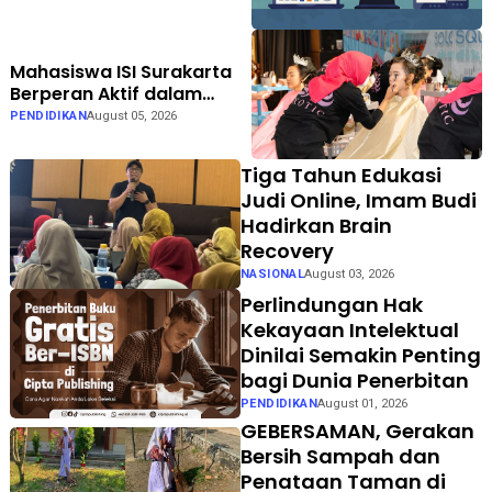
Organik Bisnis
Mahasiswa ISI Surakarta
Berperan Aktif dalam
Persiapan hingga
PENDIDIKAN
August 05, 2026
Pelaksanaan Gelar Karya
LKP EXOTIC di Solo Square
Tiga Tahun Edukasi
Judi Online, Imam Budi
Hadirkan Brain
Recovery
NASIONAL
August 03, 2026
Perlindungan Hak
Kekayaan Intelektual
Dinilai Semakin Penting
bagi Dunia Penerbitan
PENDIDIKAN
August 01, 2026
GEBERSAMAN, Gerakan
Bersih Sampah dan
Penataan Taman di