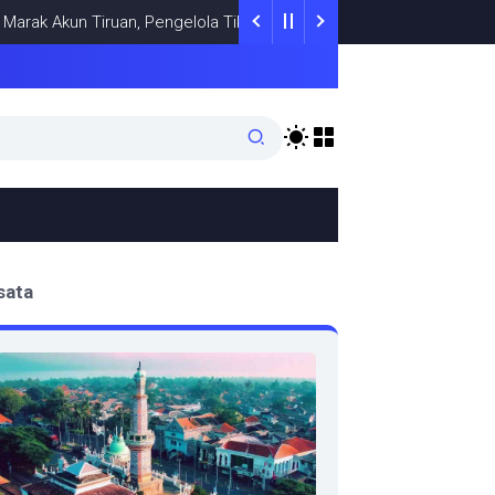
 Akun Tiruan, Pengelola TikTok @samsungstore.ta Siapkan Langkah 
sata