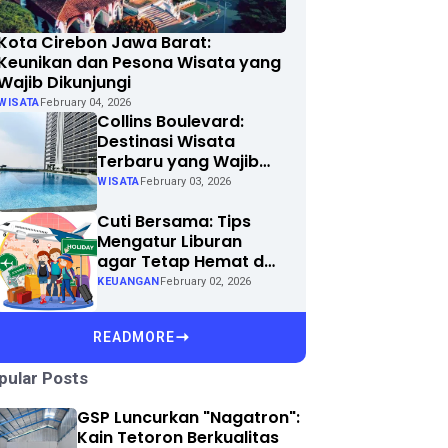
Kota Cirebon Jawa Barat:
Keunikan dan Pesona Wisata yang
Wajib Dikunjungi
WISATA
February 04, 2026
Collins Boulevard:
Destinasi Wisata
Terbaru yang Wajib
Dikunjungi di Kota
WISATA
February 03, 2026
Anda
Cuti Bersama: Tips
Mengatur Liburan
agar Tetap Hemat dan
Menyenangkan
KEUANGAN
February 02, 2026
READMORE
pular Posts
GSP Luncurkan "Nagatron":
Kain Tetoron Berkualitas