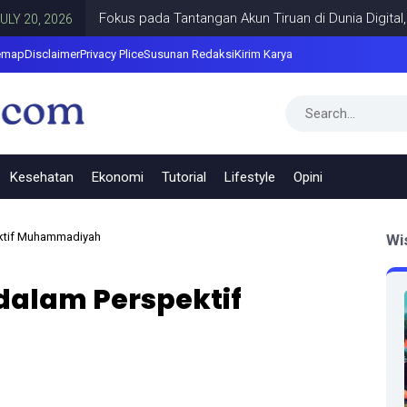
Fokus pada Tantangan Akun Tiruan di Dunia Digital, Marak
 2026
emap
Disclaimer
Privacy Plice
Susunan Redaksi
Kirim Karya
Kesehatan
Ekonomi
Tutorial
Lifestyle
Opini
pektif Muhammadiyah
Wi
i dalam Perspektif