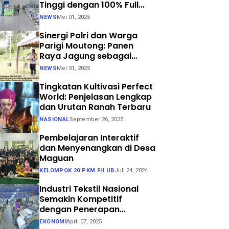
Tinggi dengan 100% Full
Process
NEWS
Mei 01, 2025
Sinergi Polri dan Warga
Parigi Moutong: Panen
Raya Jagung sebagai
Langkah Nyata Menuju
NEWS
Mei 31, 2025
Swasembada Pangan
Tingkatan Kultivasi Perfect
World: Penjelasan Lengkap
dan Urutan Ranah Terbaru
NASIONAL
September 26, 2025
Pembelajaran Interaktif
dan Menyenangkan di Desa
Maguan
KELOMPOK 20 PKM FH UB
Juli 24, 2024
Industri Tekstil Nasional
Semakin Kompetitif
dengan Penerapan
Teknologi Air Jet Loom dan
EKONOMI
April 07, 2025