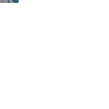
Continuous Dyeing di CV.
Garuda Solo Perkasa