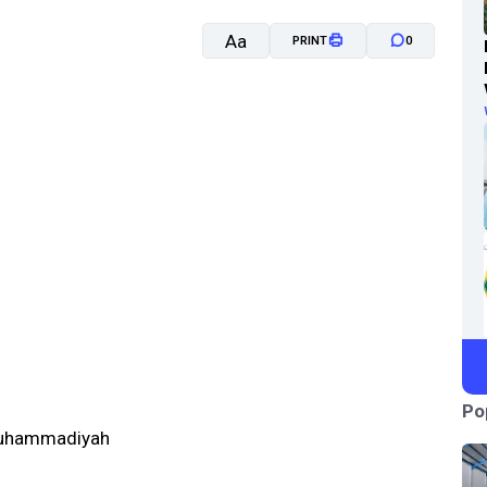
Aa
PRINT
0
A-
A+
Po