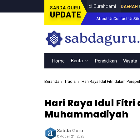
 Piala Dunia Bersama Dina Lorenza di Curahdami
DAERAH
JULY 20,
SABDA GURU
UPDATE
About Us
Contact Us
Sit
Berita
Home
Pendidikan
Wisata
Beranda
Tradisi
Hari Raya Idul Fitri dalam Pers
Hari Raya Idul Fitr
Muhammadiyah
Sabda Guru
Oktober 21, 2025