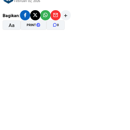
Februari 02, 2026
Bagikan:
Aa
PRINT
0
A-
A+