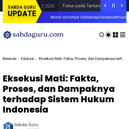
Fokus pada Tantangan Akun Tiruan di Dunia
SABDA GURU
UPDATE
About Us
Contact Us
Sitemap
Disclaimer
Privacy 
Beranda
Edukasi
Eksekusi Mati: Fakta, Proses, dan Dampaknya terhadap Sistem Hukum Indonesia
Eksekusi Mati: Fakta,
Proses, dan Dampaknya
terhadap Sistem Hukum
Indonesia
Sabda Guru