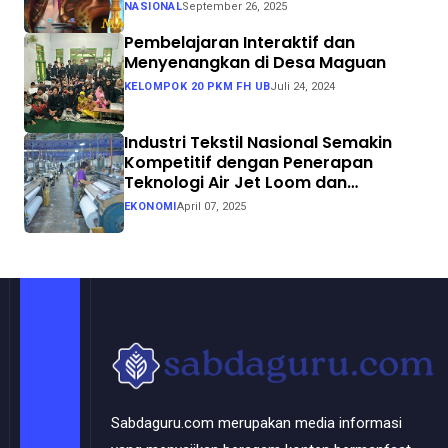
NASIONAL
September 26, 2025
Pembelajaran Interaktif dan
Menyenangkan di Desa Maguan
KELOMPOK 20 PKM FH UB
Juli 24, 2024
Industri Tekstil Nasional Semakin
Kompetitif dengan Penerapan
Teknologi Air Jet Loom dan
Continuous Dyeing di CV. Garuda
EKONOMI
April 07, 2025
Solo Perkasa
Sabdaguru.com merupakan media informasi