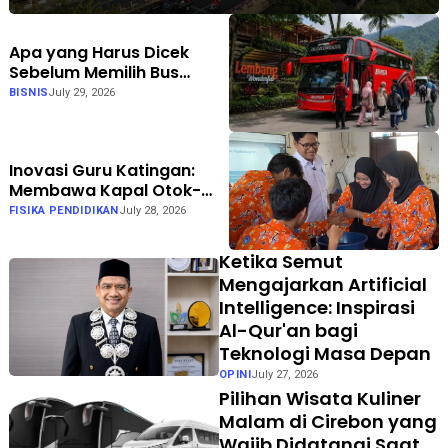
Apa yang Harus Dicek
Sebelum Memilih Bus
Pariwisata? Bhisa Wisata
BISNIS
July 29, 2026
Punya Jawabannya
Inovasi Guru Katingan:
Membawa Kapal Otok-
Otok ke Kelas dengan
FISIKA PENDIDIKAN
July 28, 2026
Berkesadaran, Bermakna,
dan Menggembirakan
Ketika Semut
Mengajarkan Artificial
Intelligence: Inspirasi
Al-Qur'an bagi
Teknologi Masa Depan
OPINI
July 27, 2026
Pilihan Wisata Kuliner
Malam di Cirebon yang
Wajib Didatangi Saat