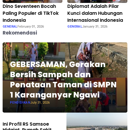
Dino Seventeen Bocah
Diplomat Adalah Pilar
Paling Populer di TikTok
Kunci dalam Hubungan
Indonesia
Internasional Indonesia
GENERAL
February 01, 2026
GENERAL
January 31, 2026
Rekomendasi
GEBERSAMAN, Gerakan
Bersih Sampah dan
Penataan Taman di SMPN
1 Karanganyar Ngawi
PENDIDIKAN
July 31, 2026
Ini Profil RS Samsoe
Hidajat, Rumah Sakit