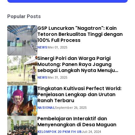
Popular Posts
GSP Luncurkan "Nagatron": Kain
Tetoron Berkualitas Tinggi dengan
100% Full Process
NEWS
Mei 01, 2025
Sinergi Polri dan Warga Parigi
Moutong: Panen Raya Jagung
sebagai Langkah Nyata Menuju
Swasembada Pangan
NEWS
Mei 31, 2025
Tingkatan Kultivasi Perfect World:
Penjelasan Lengkap dan Urutan
Ranah Terbaru
NASIONAL
September 26, 2025
Pembelajaran Interaktif dan
Menyenangkan di Desa Maguan
KELOMPOK 20 PKM FH UB
Juli 24, 2024