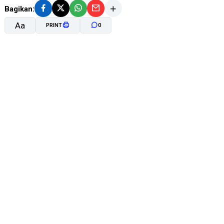
Bagikan:
Aa
PRINT
0
A-
A+