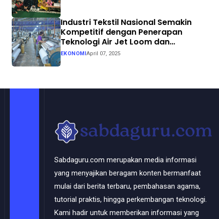
Industri Tekstil Nasional Semakin
Kompetitif dengan Penerapan
Teknologi Air Jet Loom dan
Continuous Dyeing di CV. Garuda
EKONOMI
April 07, 2025
Solo Perkasa
Sabdaguru.com merupakan media informasi
yang menyajikan beragam konten bermanfaat
mulai dari berita terbaru, pembahasan agama,
tutorial praktis, hingga perkembangan teknologi.
Kami hadir untuk memberikan informasi yang