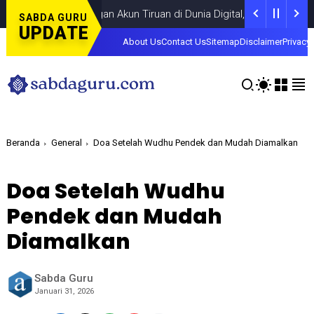
pada Tantangan Akun Tiruan di Dunia Digital, Marak Akun Tiruan, P
SABDA GURU
UPDATE
About Us
Contact Us
Sitemap
Disclaimer
Privacy 
Beranda
General
Doa Setelah Wudhu Pendek dan Mudah Diamalkan
Doa Setelah Wudhu
Pendek dan Mudah
Diamalkan
Sabda Guru
Januari 31, 2026