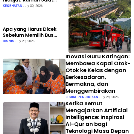
Umum Swasta Semarang
KESEHATAN
July 30, 2026
Apa yang Harus Dicek
Sebelum Memilih Bus
Pariwisata? Bhisa Wisata
BISNIS
July 29, 2026
Punya Jawabannya
Inovasi Guru Katingan:
Membawa Kapal Otok-
Otok ke Kelas dengan
Berkesadaran,
Bermakna, dan
Menggembirakan
FISIKA PENDIDIKAN
July 28, 2026
Ketika Semut
Mengajarkan Artificial
Intelligence: Inspirasi
Al-Qur'an bagi
Teknologi Masa Depan