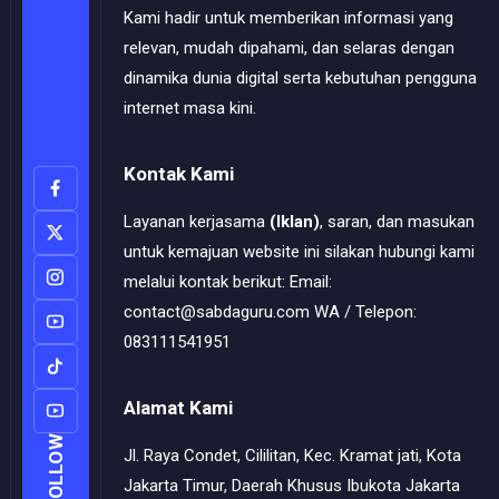
Kami hadir untuk memberikan informasi yang
relevan, mudah dipahami, dan selaras dengan
dinamika dunia digital serta kebutuhan pengguna
internet masa kini.
Kontak Kami
Layanan kerjasama
(Iklan)
, saran, dan masukan
untuk kemajuan website ini silakan hubungi kami
melalui kontak berikut: Email:
contact@sabdaguru.com WA / Telepon:
083111541951
Alamat Kami
FOLLOW
Jl. Raya Condet, Cililitan, Kec. Kramat jati, Kota
Jakarta Timur, Daerah Khusus Ibukota Jakarta