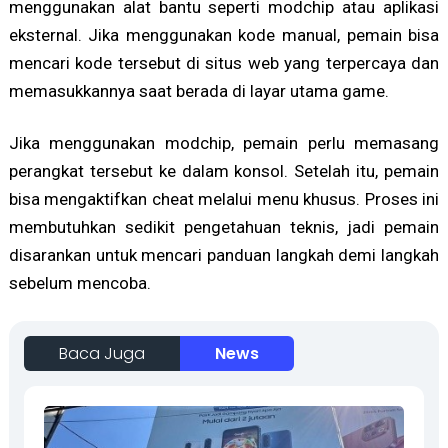
menggunakan alat bantu seperti modchip atau aplikasi
eksternal. Jika menggunakan kode manual, pemain bisa
mencari kode tersebut di situs web yang terpercaya dan
memasukkannya saat berada di layar utama game.
Jika menggunakan modchip, pemain perlu memasang
perangkat tersebut ke dalam konsol. Setelah itu, pemain
bisa mengaktifkan cheat melalui menu khusus. Proses ini
membutuhkan sedikit pengetahuan teknis, jadi pemain
disarankan untuk mencari panduan langkah demi langkah
sebelum mencoba.
Baca Juga
News