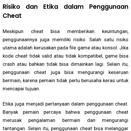
Risiko dan Etika dalam Penggunaan
Cheat
Meskipun cheat bisa memberikan keuntungan,
penggunaannya juga memiliki risiko. Salah satu risiko
utama adalah kerusakan pada file game atau konsol. Jika
kode cheat tidak valid atau tidak kompatibel, game bisa
crash atau bahkan tidak bisa dimainkan lagi. Selain itu,
penggunaan cheat juga bisa mengurangi keseruan
bermain, karena pemain tidak perlu berusaha keras untuk
mencapai tujuan.
Etika juga menjadi pertanyaan dalam penggunaan cheat.
Banyak pemain percaya bahwa penggunaan cheat
merusak pengalaman bermain dan mengurangi
tantangan. Selain itu, penggunaan cheat bisa melanggar