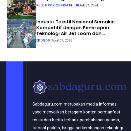
KELOMPOK 20 PKM FH UB
Juli 24, 2024
Industri Tekstil Nasional Semakin
Kompetitif dengan Penerapan
Teknologi Air Jet Loom dan
Continuous Dyeing di CV. Garuda
EKONOMI
April 07, 2025
Solo Perkasa
Sabdaguru.com merupakan media informasi
yang menyajikan beragam konten bermanfaat
mulai dari berita terbaru, pembahasan agama,
tutorial praktis, hingga perkembangan teknologi.