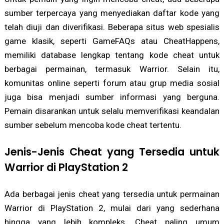
sumber terpercaya yang menyediakan daftar kode yang
telah diuji dan diverifikasi. Beberapa situs web spesialis
game klasik, seperti GameFAQs atau CheatHappens,
memiliki database lengkap tentang kode cheat untuk
berbagai permainan, termasuk Warrior. Selain itu,
komunitas online seperti forum atau grup media sosial
juga bisa menjadi sumber informasi yang berguna.
Pemain disarankan untuk selalu memverifikasi keandalan
sumber sebelum mencoba kode cheat tertentu.
Jenis-Jenis Cheat yang Tersedia untuk
Warrior di PlayStation 2
Ada berbagai jenis cheat yang tersedia untuk permainan
Warrior di PlayStation 2, mulai dari yang sederhana
hingga yang lebih kompleks. Cheat paling umum