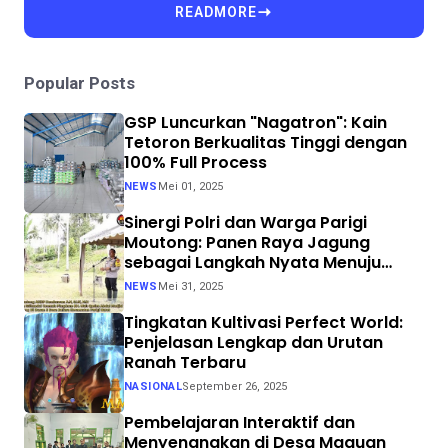
READMORE
Popular Posts
GSP Luncurkan "Nagatron": Kain
Tetoron Berkualitas Tinggi dengan
100% Full Process
NEWS
Mei 01, 2025
Sinergi Polri dan Warga Parigi
Moutong: Panen Raya Jagung
sebagai Langkah Nyata Menuju
Swasembada Pangan
NEWS
Mei 31, 2025
Tingkatan Kultivasi Perfect World:
Penjelasan Lengkap dan Urutan
Ranah Terbaru
NASIONAL
September 26, 2025
Pembelajaran Interaktif dan
Menyenangkan di Desa Maguan