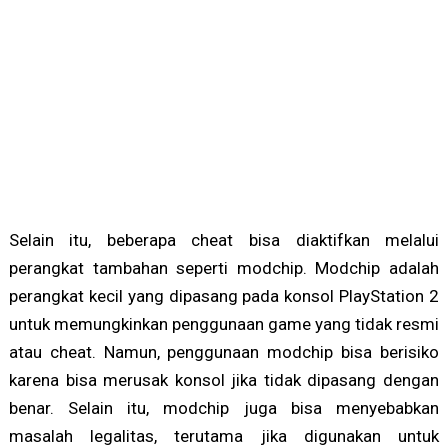
Selain itu, beberapa cheat bisa diaktifkan melalui
perangkat tambahan seperti modchip. Modchip adalah
perangkat kecil yang dipasang pada konsol PlayStation 2
untuk memungkinkan penggunaan game yang tidak resmi
atau cheat. Namun, penggunaan modchip bisa berisiko
karena bisa merusak konsol jika tidak dipasang dengan
benar. Selain itu, modchip juga bisa menyebabkan
masalah legalitas, terutama jika digunakan untuk