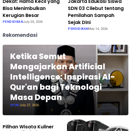
Dekat: Hama Kecil yang
Jakarta Edukasi Siswa
Bisa Menimbulkan
SDN 03 Cilebut tentang
Kerugian Besar
Pemilahan Sampah
Sejak Dini
PENDIDIKAN
July 03, 2026
PENDIDIKAN
May 14, 2026
Rekomendasi
Ketika Semut
Mengajarkan Artificial
Intelligence: Inspirasi Al-
Qur'an bagi Teknologi
Masa Depan
OPINI
July 27, 2026
Pilihan Wisata Kuliner