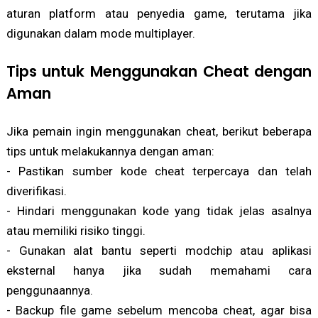
aturan platform atau penyedia game, terutama jika
digunakan dalam mode multiplayer.
Tips untuk Menggunakan Cheat dengan
Aman
Jika pemain ingin menggunakan cheat, berikut beberapa
tips untuk melakukannya dengan aman:
- Pastikan sumber kode cheat terpercaya dan telah
diverifikasi.
- Hindari menggunakan kode yang tidak jelas asalnya
atau memiliki risiko tinggi.
- Gunakan alat bantu seperti modchip atau aplikasi
eksternal hanya jika sudah memahami cara
penggunaannya.
- Backup file game sebelum mencoba cheat, agar bisa