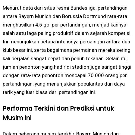
Menurut data dari situs resmi Bundesliga, pertandingan
antara Bayern Munich dan Borussia Dortmund rata-rata
menghasilkan 4,5 gol per pertandingan, menjadikannya
salah satu laga paling produktif dalam sejarah kompetisi.
Ini menunjukkan betapa intensnya persaingan antara dua
klub besar ini, serta bagaimana permainan mereka sering
kali berjalan sangat cepat dan penuh tekanan. Selain itu,
jumlah penonton yang hadir di stadion juga sangat tinggi,
dengan rata-rata penonton mencapai 70.000 orang per
pertandingan, yang menunjukkan popularitas dan daya
tarik yang luar biasa dari pertandingan ini.
Performa Terkini dan Prediksi untuk
Musim Ini
Dalam beberapa musim terakhir, Bayern Munich dan