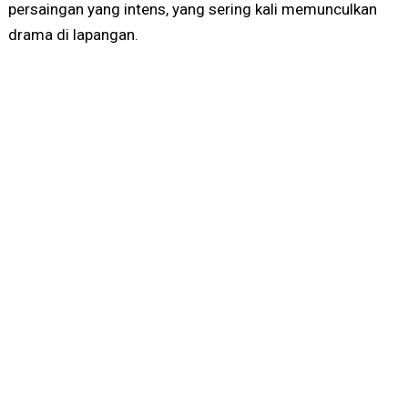
persaingan yang intens, yang sering kali memunculkan
drama di lapangan.