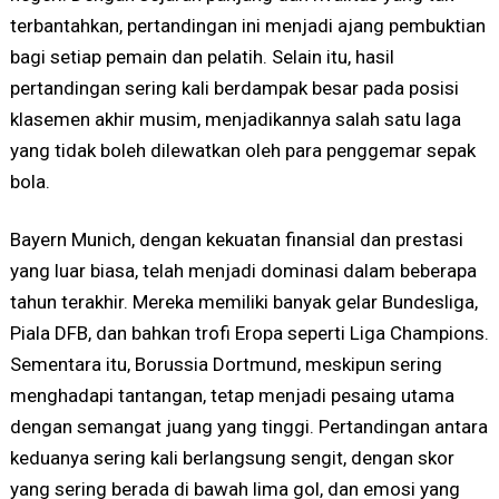
terbantahkan, pertandingan ini menjadi ajang pembuktian
bagi setiap pemain dan pelatih. Selain itu, hasil
pertandingan sering kali berdampak besar pada posisi
klasemen akhir musim, menjadikannya salah satu laga
yang tidak boleh dilewatkan oleh para penggemar sepak
bola.
Bayern Munich, dengan kekuatan finansial dan prestasi
yang luar biasa, telah menjadi dominasi dalam beberapa
tahun terakhir. Mereka memiliki banyak gelar Bundesliga,
Piala DFB, dan bahkan trofi Eropa seperti Liga Champions.
Sementara itu, Borussia Dortmund, meskipun sering
menghadapi tantangan, tetap menjadi pesaing utama
dengan semangat juang yang tinggi. Pertandingan antara
keduanya sering kali berlangsung sengit, dengan skor
yang sering berada di bawah lima gol, dan emosi yang