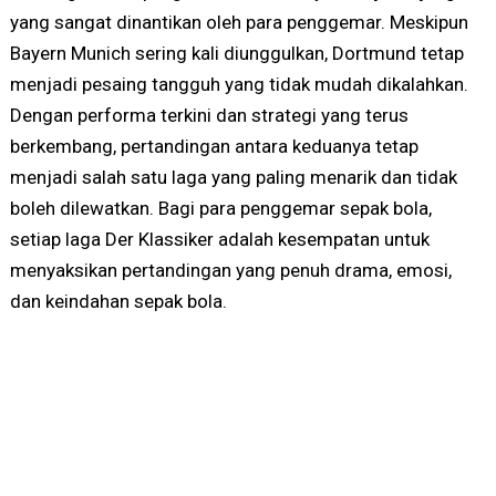
yang sangat dinantikan oleh para penggemar. Meskipun
Bayern Munich sering kali diunggulkan, Dortmund tetap
menjadi pesaing tangguh yang tidak mudah dikalahkan.
Dengan performa terkini dan strategi yang terus
berkembang, pertandingan antara keduanya tetap
menjadi salah satu laga yang paling menarik dan tidak
boleh dilewatkan. Bagi para penggemar sepak bola,
setiap laga Der Klassiker adalah kesempatan untuk
menyaksikan pertandingan yang penuh drama, emosi,
dan keindahan sepak bola.