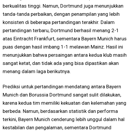
berkualitas tinggi. Namun, Dortmund juga menunjukkan
tanda-tanda perbaikan, dengan penampilan yang lebih
konsisten di beberapa pertandingan terakhir. Dalam
pertandingan terbaru, Dortmund berhasil menang 2-1
atas Eintracht Frankfurt, sementara Bayern Munich harus
puas dengan hasil imbang 1-1 melawan Mainz. Hasil ini
menunjukkan bahwa persaingan antara kedua klub masih
sangat ketat, dan tidak ada yang bisa dipastikan akan
menang dalam laga berikutnya.
Prediksi untuk pertandingan mendatang antara Bayern
Munich dan Borussia Dortmund sangat sulit dilakukan,
karena kedua tim memiliki kekuatan dan kelemahan yang
berbeda. Namun, berdasarkan statistik dan performa
terkini, Bayern Munich cenderung lebih unggul dalam hal
kestabilan dan pengalaman, sementara Dortmund