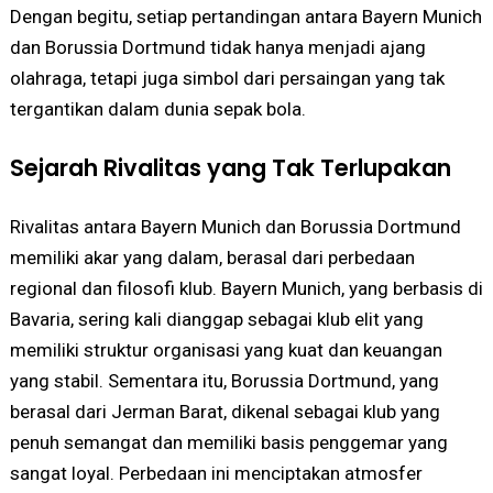
Dengan begitu, setiap pertandingan antara Bayern Munich
dan Borussia Dortmund tidak hanya menjadi ajang
olahraga, tetapi juga simbol dari persaingan yang tak
tergantikan dalam dunia sepak bola.
Sejarah Rivalitas yang Tak Terlupakan
Rivalitas antara Bayern Munich dan Borussia Dortmund
memiliki akar yang dalam, berasal dari perbedaan
regional dan filosofi klub. Bayern Munich, yang berbasis di
Bavaria, sering kali dianggap sebagai klub elit yang
memiliki struktur organisasi yang kuat dan keuangan
yang stabil. Sementara itu, Borussia Dortmund, yang
berasal dari Jerman Barat, dikenal sebagai klub yang
penuh semangat dan memiliki basis penggemar yang
sangat loyal. Perbedaan ini menciptakan atmosfer