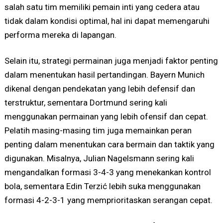
salah satu tim memiliki pemain inti yang cedera atau
tidak dalam kondisi optimal, hal ini dapat memengaruhi
performa mereka di lapangan.
Selain itu, strategi permainan juga menjadi faktor penting
dalam menentukan hasil pertandingan. Bayern Munich
dikenal dengan pendekatan yang lebih defensif dan
terstruktur, sementara Dortmund sering kali
menggunakan permainan yang lebih ofensif dan cepat.
Pelatih masing-masing tim juga memainkan peran
penting dalam menentukan cara bermain dan taktik yang
digunakan. Misalnya, Julian Nagelsmann sering kali
mengandalkan formasi 3-4-3 yang menekankan kontrol
bola, sementara Edin Terzić lebih suka menggunakan
formasi 4-2-3-1 yang memprioritaskan serangan cepat.