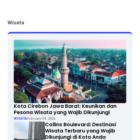
Wisata
Kota Cirebon Jawa Barat: Keunikan dan
Pesona Wisata yang Wajib Dikunjungi
WISATA
February 04, 2026
Collins Boulevard: Destinasi
Wisata Terbaru yang Wajib
Dikunjungi di Kota Anda