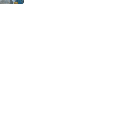
Continuous Dyeing di CV.
Garuda Solo Perkasa