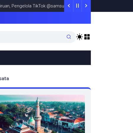
Pengelola TikTok @samsungstore.ta Siapkan Langkah Verifikasi Res
sata