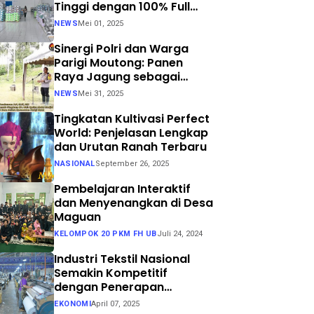
Tinggi dengan 100% Full
Process
NEWS
Mei 01, 2025
Sinergi Polri dan Warga
Parigi Moutong: Panen
Raya Jagung sebagai
Langkah Nyata Menuju
NEWS
Mei 31, 2025
Swasembada Pangan
Tingkatan Kultivasi Perfect
World: Penjelasan Lengkap
dan Urutan Ranah Terbaru
NASIONAL
September 26, 2025
Pembelajaran Interaktif
dan Menyenangkan di Desa
Maguan
KELOMPOK 20 PKM FH UB
Juli 24, 2024
Industri Tekstil Nasional
Semakin Kompetitif
dengan Penerapan
Teknologi Air Jet Loom dan
EKONOMI
April 07, 2025