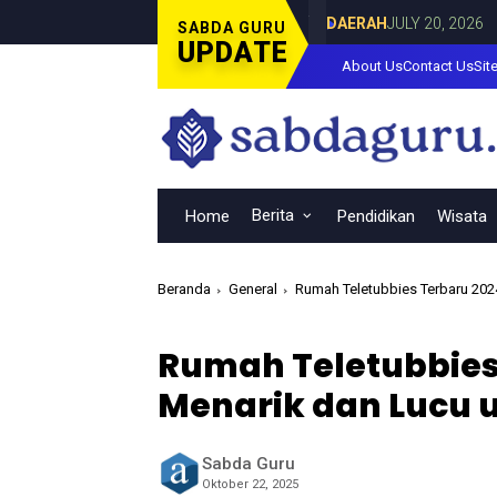
ersama Dina Lorenza di Curahdami
Fokus
DAERAH
JULY 20, 2026
SABDA GURU
UPDATE
About Us
Contact Us
Sit
Berita
Home
Pendidikan
Wisata
Beranda
General
Rumah Teletubbies Terbaru 202
Rumah Teletubbies
Menarik dan Lucu
Sabda Guru
Oktober 22, 2025