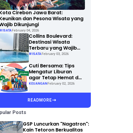
Kota Cirebon Jawa Barat:
Keunikan dan Pesona Wisata yang
Wajib Dikunjungi
WISATA
February 04, 2026
Collins Boulevard:
Destinasi Wisata
Terbaru yang Wajib
Dikunjungi di Kota
WISATA
February 03, 2026
Anda
Cuti Bersama: Tips
Mengatur Liburan
agar Tetap Hemat dan
Menyenangkan
KEUANGAN
February 02, 2026
READMORE
pular Posts
GSP Luncurkan "Nagatron":
Kain Tetoron Berkualitas