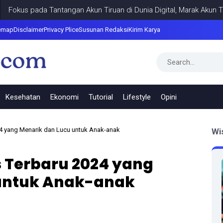
 pada Tantangan Akun Tiruan di Dunia Digital, Marak Akun Tiruan, 
emap
Disclaimer
Privacy Plice
Susunan Redaksi
Kirim Karya
Kesehatan
Ekonomi
Tutorial
Lifestyle
Opini
4 yang Menarik dan Lucu untuk Anak-anak
Wi
 Terbaru 2024 yang
 untuk Anak-anak