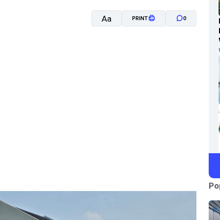
Aa
PRINT
0
A-
A+
Po