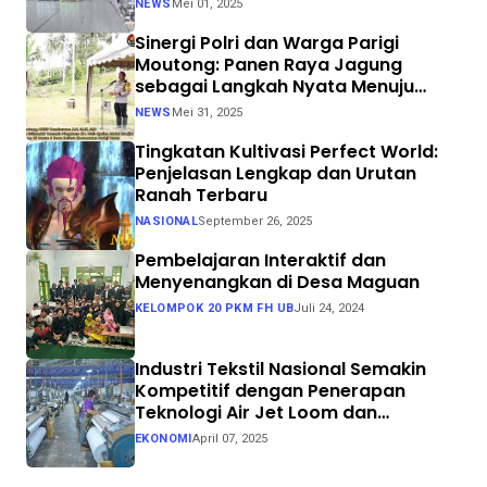
NEWS
Mei 01, 2025
Sinergi Polri dan Warga Parigi
Moutong: Panen Raya Jagung
sebagai Langkah Nyata Menuju
Swasembada Pangan
NEWS
Mei 31, 2025
Tingkatan Kultivasi Perfect World:
Penjelasan Lengkap dan Urutan
Ranah Terbaru
NASIONAL
September 26, 2025
Pembelajaran Interaktif dan
Menyenangkan di Desa Maguan
KELOMPOK 20 PKM FH UB
Juli 24, 2024
Industri Tekstil Nasional Semakin
Kompetitif dengan Penerapan
Teknologi Air Jet Loom dan
Continuous Dyeing di CV. Garuda
EKONOMI
April 07, 2025
Solo Perkasa