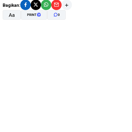
Bagikan:
Aa
PRINT
0
A-
A+