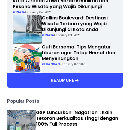
Kota Cirebon Jawa Barat: Keunikan dan
Pesona Wisata yang Wajib Dikunjungi
WISATA
February 04, 2026
Collins Boulevard: Destinasi
Wisata Terbaru yang Wajib
Dikunjungi di Kota Anda
WISATA
February 03, 2026
Cuti Bersama: Tips Mengatur
Liburan agar Tetap Hemat dan
Menyenangkan
KEUANGAN
February 02, 2026
READMORE
Popular Posts
GSP Luncurkan "Nagatron": Kain
Tetoron Berkualitas Tinggi dengan
100% Full Process