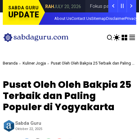
rahdami
Fokus pada Tantangan Akun Tiru
DAERAH
JULY 20, 2026
SABDA GURU
UPDATE
About Us
Contact Us
Sitemap
Disclaimer
Privacy 
Beranda
Kuliner Jogja
Pusat Oleh Oleh Bakpia 25 Terbaik dan Paling Populer di Yogyakarta
Pusat Oleh Oleh Bakpia 25
Terbaik dan Paling
Populer di Yogyakarta
Sabda Guru
Oktober 22, 2025