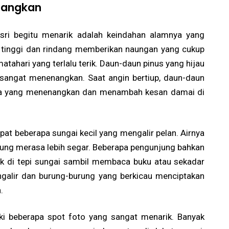
nangkan
sri begitu menarik adalah keindahan alamnya yang
tinggi dan rindang memberikan naungan yang cukup
atahari yang terlalu terik. Daun-daun pinus yang hijau
sangat menenangkan. Saat angin bertiup, daun-daun
uara yang menenangkan dan menambah kesan damai di
dapat beberapa sungai kecil yang mengalir pelan. Airnya
ung merasa lebih segar. Beberapa pengunjung bahkan
 di tepi sungai sambil membaca buku atau sekadar
galir dan burung-burung yang berkicau menciptakan
.
iki beberapa spot foto yang sangat menarik. Banyak