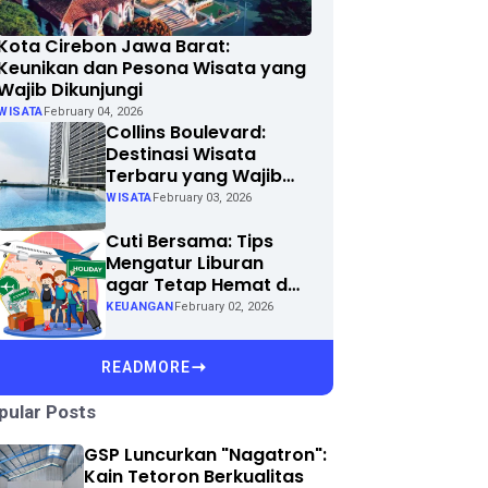
Kota Cirebon Jawa Barat:
Keunikan dan Pesona Wisata yang
Wajib Dikunjungi
WISATA
February 04, 2026
Collins Boulevard:
Destinasi Wisata
Terbaru yang Wajib
Dikunjungi di Kota
WISATA
February 03, 2026
Anda
Cuti Bersama: Tips
Mengatur Liburan
agar Tetap Hemat dan
Menyenangkan
KEUANGAN
February 02, 2026
READMORE
pular Posts
GSP Luncurkan "Nagatron":
Kain Tetoron Berkualitas