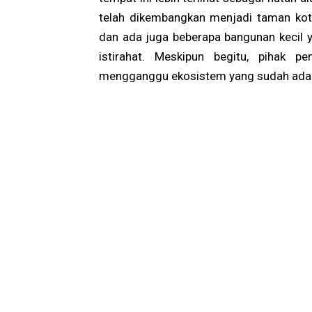
telah dikembangkan menjadi taman kota y
dan ada juga beberapa bangunan kecil 
istirahat. Meskipun begitu, pihak p
mengganggu ekosistem yang sudah ada