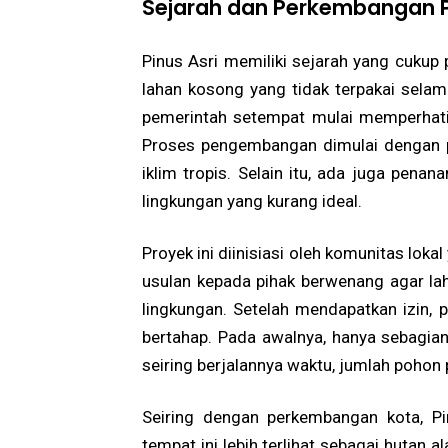
Sejarah dan Perkembangan P
Pinus Asri memiliki sejarah yang cukup
lahan kosong yang tidak terpakai selam
pemerintah setempat mulai memperhatika
Proses pengembangan dimulai dengan 
iklim tropis. Selain itu, ada juga pen
lingkungan yang kurang ideal.
Proyek ini diinisiasi oleh komunitas lok
usulan kepada pihak berwenang agar la
lingkungan. Setelah mendapatkan izin
bertahap. Pada awalnya, hanya sebagian
seiring berjalannya waktu, jumlah pohon
Seiring dengan perkembangan kota, Pi
tempat ini lebih terlihat sebagai hutan a