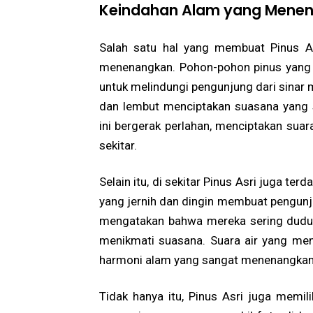
Keindahan Alam yang Mene
Salah satu hal yang membuat Pinus A
menenangkan. Pohon-pohon pinus yang 
untuk melindungi pengunjung dari sinar m
dan lembut menciptakan suasana yang 
ini bergerak perlahan, menciptakan s
sekitar.
Selain itu, di sekitar Pinus Asri juga ter
yang jernih dan dingin membuat pengunj
mengatakan bahwa mereka sering duduk
menikmati suasana. Suara air yang men
harmoni alam yang sangat menenangkan
Tidak hanya itu, Pinus Asri juga memil