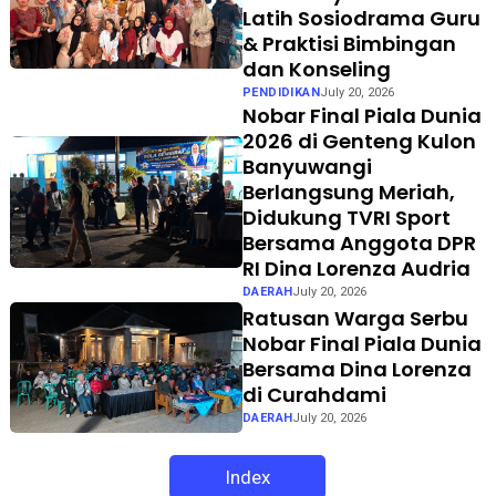
Latih Sosiodrama Guru
& Praktisi Bimbingan
dan Konseling
PENDIDIKAN
July 20, 2026
Nobar Final Piala Dunia
2026 di Genteng Kulon
Banyuwangi
Berlangsung Meriah,
Didukung TVRI Sport
Bersama Anggota DPR
RI Dina Lorenza Audria
DAERAH
July 20, 2026
Ratusan Warga Serbu
Nobar Final Piala Dunia
Bersama Dina Lorenza
di Curahdami
DAERAH
July 20, 2026
Index