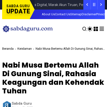
uan di Dunia Digital, Marak Akun Tiruan, Pengelola TikTok @samsu
SABDA GURU
UPDATE
About Us
Contact Us
Sitemap
Disclaimer
Privacy 
Beranda
Keislaman
Nabi Musa Bertemu Allah Di Gunung Sinai, Rahasia Keagungan dan Kehendak Tuhan
Nabi Musa Bertemu Allah
Di Gunung Sinai, Rahasia
Keagungan dan Kehendak
Tuhan
Sabda Guru