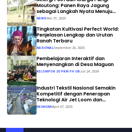
Moutong: Panen Raya Jagung
sebagai Langkah Nyata Menuju
Swasembada Pangan
NEWS
Mei 31, 2025
Tingkatan Kultivasi Perfect World:
Penjelasan Lengkap dan Urutan
Ranah Terbaru
NASIONAL
September 26, 2025
Pembelajaran Interaktif dan
Menyenangkan di Desa Maguan
KELOMPOK 20 PKM FH UB
Juli 24, 2024
Industri Tekstil Nasional Semakin
Kompetitif dengan Penerapan
Teknologi Air Jet Loom dan
Continuous Dyeing di CV. Garuda
EKONOMI
April 07, 2025
Solo Perkasa