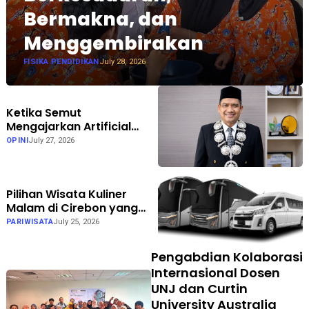
Bermakna, dan
Menggembirakan
FISIKA PENDIDIKAN
July 28, 2026
Ketika Semut
Mengajarkan Artificial
Intelligence: Inspirasi Al-
OPINI
July 27, 2026
Qur'an bagi Teknologi
Masa Depan
Pilihan Wisata Kuliner
Malam di Cirebon yang
Wajib Didatangi Saat
PARIWISATA
July 25, 2026
Gathering
Pengabdian Kolaborasi
Internasional Dosen
UNJ dan Curtin
University Australia