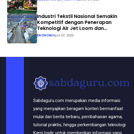
Industri Tekstil Nasional Semakin
Kompetitif dengan Penerapan
Teknologi Air Jet Loom dan
Continuous Dyeing di CV. Garuda
EKONOMI
April 07, 2025
Solo Perkasa
Sabdaguru.com merupakan media informasi
yang menyajikan beragam konten bermanfaat
mulai dari berita terbaru, pembahasan agama,
tutorial praktis, hingga perkembangan teknologi.
Kami hadir untuk memberikan informasi yang