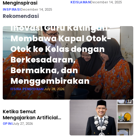
Menginspirasi
KEISLAMAN
December 14, 2025
INSPIRASI
December 14, 2025
Rekomendasi
Inovasi Guru Katingan:
Membawa Kapal Otok-
Otok ke Kelas dengan
Berkesadaran,
Bermakna, dan
Menggembirakan
FISIKA PENDIDIKAN
July 28, 2026
Ketika Semut
Mengajarkan Artificial
Intelligence: Inspirasi Al-
OPINI
July 27, 2026
Qur'an bagi Teknologi
Masa Depan