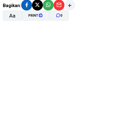
Bagikan:
Aa
PRINT
0
A-
A+