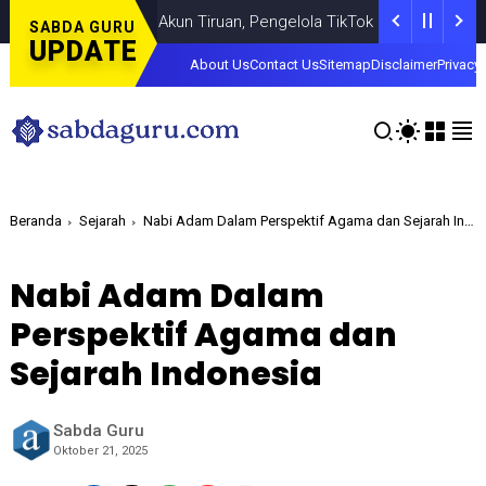
ital, Marak Akun Tiruan, Pengelola TikTok @samsungstore.ta Siapk
SABDA GURU
UPDATE
About Us
Contact Us
Sitemap
Disclaimer
Privacy 
Beranda
Sejarah
Nabi Adam Dalam Perspektif Agama dan Sejarah Indonesia
Nabi Adam Dalam
Perspektif Agama dan
Sejarah Indonesia
Sabda Guru
Oktober 21, 2025