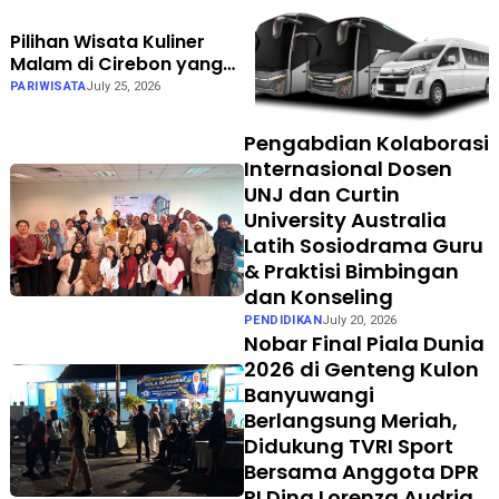
Pilihan Wisata Kuliner
Malam di Cirebon yang
Wajib Didatangi Saat
PARIWISATA
July 25, 2026
Gathering
Pengabdian Kolaborasi
Internasional Dosen
UNJ dan Curtin
University Australia
Latih Sosiodrama Guru
& Praktisi Bimbingan
dan Konseling
PENDIDIKAN
July 20, 2026
Nobar Final Piala Dunia
2026 di Genteng Kulon
Banyuwangi
Berlangsung Meriah,
Didukung TVRI Sport
Bersama Anggota DPR
RI Dina Lorenza Audria