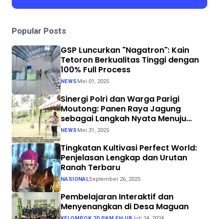
Popular Posts
GSP Luncurkan "Nagatron": Kain
Tetoron Berkualitas Tinggi dengan
100% Full Process
NEWS
Mei 01, 2025
Sinergi Polri dan Warga Parigi
Moutong: Panen Raya Jagung
sebagai Langkah Nyata Menuju
Swasembada Pangan
NEWS
Mei 31, 2025
Tingkatan Kultivasi Perfect World:
Penjelasan Lengkap dan Urutan
Ranah Terbaru
NASIONAL
September 26, 2025
Pembelajaran Interaktif dan
Menyenangkan di Desa Maguan
KELOMPOK 20 PKM FH UB
Juli 24, 2024