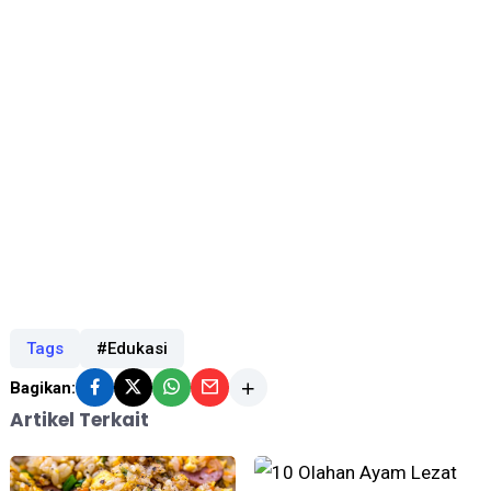
Tags
#Edukasi
Bagikan:
Artikel Terkait