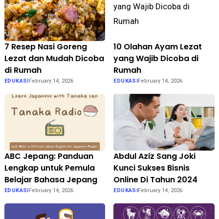
7 Resep Nasi Goreng
10 Olahan Ayam Lezat
Lezat dan Mudah Dicoba
yang Wajib Dicoba di
di Rumah
Rumah
EDUKASI
February 14, 2026
EDUKASI
February 14, 2026
ABC Jepang: Panduan
Abdul Aziz Sang Joki
Lengkap untuk Pemula
Kunci Sukses Bisnis
Belajar Bahasa Jepang
Online Di Tahun 2024
EDUKASI
February 14, 2026
EDUKASI
February 14, 2026