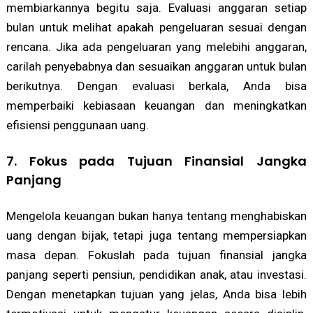
membiarkannya begitu saja. Evaluasi anggaran setiap
bulan untuk melihat apakah pengeluaran sesuai dengan
rencana. Jika ada pengeluaran yang melebihi anggaran,
carilah penyebabnya dan sesuaikan anggaran untuk bulan
berikutnya. Dengan evaluasi berkala, Anda bisa
memperbaiki kebiasaan keuangan dan meningkatkan
efisiensi penggunaan uang.
7. Fokus pada Tujuan Finansial Jangka
Panjang
Mengelola keuangan bukan hanya tentang menghabiskan
uang dengan bijak, tetapi juga tentang mempersiapkan
masa depan. Fokuslah pada tujuan finansial jangka
panjang seperti pensiun, pendidikan anak, atau investasi.
Dengan menetapkan tujuan yang jelas, Anda bisa lebih