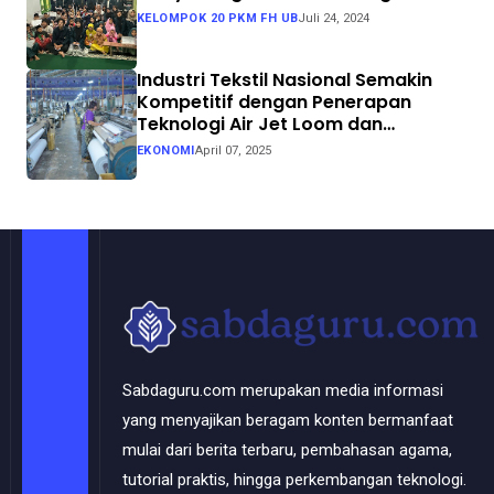
KELOMPOK 20 PKM FH UB
Juli 24, 2024
Industri Tekstil Nasional Semakin
Kompetitif dengan Penerapan
Teknologi Air Jet Loom dan
Continuous Dyeing di CV. Garuda
EKONOMI
April 07, 2025
Solo Perkasa
Sabdaguru.com merupakan media informasi
yang menyajikan beragam konten bermanfaat
mulai dari berita terbaru, pembahasan agama,
tutorial praktis, hingga perkembangan teknologi.