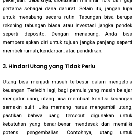
pekerjaan. Sebaiknya, alokasikan minimal 10% dari gaji
pertama sebagai dana darurat. Selain itu, jangan lupa
untuk menabung secara rutin. Tabungan bisa berupa
rekening tabungan biasa atau investasi jangka pendek
seperti deposito. Dengan menabung, Anda bisa
mempersiapkan diri untuk tujuan jangka panjang seperti
membeli rumah, kendaraan, atau pendidikan.
3. Hindari Utang yang Tidak Perlu
Utang bisa menjadi musuh terbesar dalam mengelola
keuangan. Terlebih lagi, bagi pemula yang masih belajar
mengatur uang, utang bisa membuat kondisi keuangan
semakin sulit. Jika memang harus mengambil utang,
pastikan bahwa uang tersebut digunakan untuk
kebutuhan yang benar-benar mendesak dan memiliki
potensi pengembalian. Contohnya, utang untuk