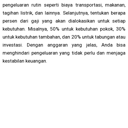
pengeluaran rutin seperti biaya transportasi, makanan,
tagihan listrik, dan lainnya. Selanjutnya, tentukan berapa
persen dari gaji yang akan dialokasikan untuk setiap
kebutuhan. Misalnya, 50% untuk kebutuhan pokok, 30%
untuk kebutuhan tambahan, dan 20% untuk tabungan atau
investasi. Dengan anggaran yang jelas, Anda bisa
menghindari pengeluaran yang tidak perlu dan menjaga
kestabilan keuangan.