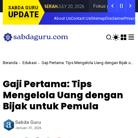
 Curahdami
Fokus pada Tantangan Akun T
DAERAH
JULY 20, 2026
SABDA GURU
UPDATE
About Us
Contact Us
Sitemap
Disclaimer
Privacy 
Beranda
Edukasi
Gaji Pertama: Tips Mengelola Uang dengan Bijak untuk Pemula
Gaji Pertama: Tips
Mengelola Uang dengan
Bijak untuk Pemula
Sabda Guru
Januari 31, 2026