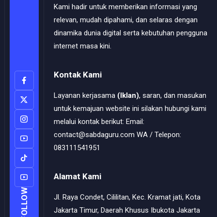
Kami hadir untuk memberikan informasi yang
relevan, mudah dipahami, dan selaras dengan
dinamika dunia digital serta kebutuhan pengguna
internet masa kini.
Kontak Kami
Layanan kerjasama
(Iklan)
, saran, dan masukan
untuk kemajuan website ini silakan hubungi kami
melalui kontak berikut: Email:
contact@sabdaguru.com WA / Telepon:
083111541951
Alamat Kami
FOLLOW
Jl. Raya Condet, Cililitan, Kec. Kramat jati, Kota
Jakarta Timur, Daerah Khusus Ibukota Jakarta