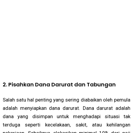
2. Pisahkan Dana Darurat dan Tabungan
Salah satu hal penting yang sering diabaikan oleh pemula
adalah menyiapkan dana darurat. Dana darurat adalah
dana yang disimpan untuk menghadapi situasi tak
terduga seperti kecelakaan, sakit, atau kehilangan