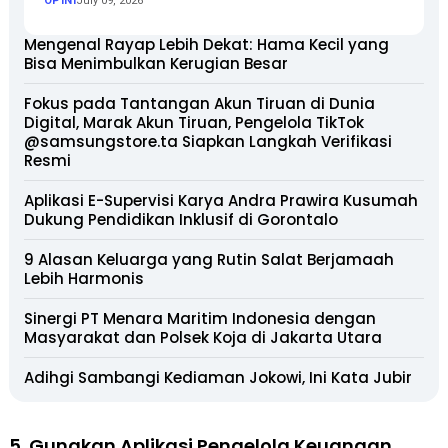
OPINI
July 09, 2026
Mengenal Rayap Lebih Dekat: Hama Kecil yang
Bisa Menimbulkan Kerugian Besar
Fokus pada Tantangan Akun Tiruan di Dunia
Digital, Marak Akun Tiruan, Pengelola TikTok
@samsungstore.ta Siapkan Langkah Verifikasi
Resmi
Aplikasi E-Supervisi Karya Andra Prawira Kusumah
Dukung Pendidikan Inklusif di Gorontalo
9 Alasan Keluarga yang Rutin Salat Berjamaah
Lebih Harmonis
Sinergi PT Menara Maritim Indonesia dengan
Masyarakat dan Polsek Koja di Jakarta Utara
Adihgi Sambangi Kediaman Jokowi, Ini Kata Jubir
5. Gunakan Aplikasi Pengelola Keuangan