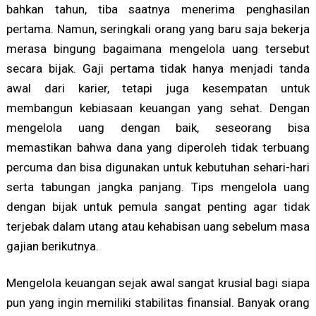
bahkan tahun, tiba saatnya menerima penghasilan
pertama. Namun, seringkali orang yang baru saja bekerja
merasa bingung bagaimana mengelola uang tersebut
secara bijak. Gaji pertama tidak hanya menjadi tanda
awal dari karier, tetapi juga kesempatan untuk
membangun kebiasaan keuangan yang sehat. Dengan
mengelola uang dengan baik, seseorang bisa
memastikan bahwa dana yang diperoleh tidak terbuang
percuma dan bisa digunakan untuk kebutuhan sehari-hari
serta tabungan jangka panjang. Tips mengelola uang
dengan bijak untuk pemula sangat penting agar tidak
terjebak dalam utang atau kehabisan uang sebelum masa
gajian berikutnya.
Mengelola keuangan sejak awal sangat krusial bagi siapa
pun yang ingin memiliki stabilitas finansial. Banyak orang