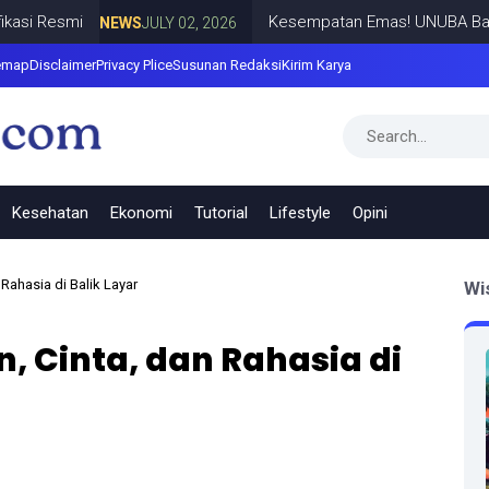
Resmi
Kesempatan Emas! UNUBA Bangil Gra
NEWS
JULY 02, 2026
emap
Disclaimer
Privacy Plice
Susunan Redaksi
Kirim Karya
Kesehatan
Ekonomi
Tutorial
Lifestyle
Opini
 Rahasia di Balik Layar
Wi
, Cinta, dan Rahasia di