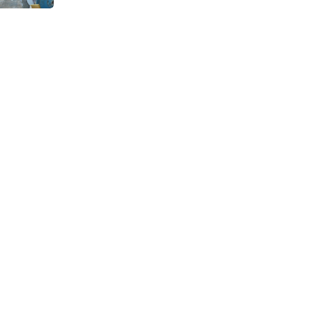
Continuous Dyeing di CV.
Garuda Solo Perkasa