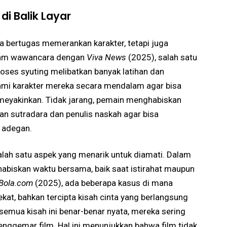
i Balik Layar
a bertugas memerankan karakter, tetapi juga
alam wawancara dengan
Viva News
(2025), salah satu
es syuting melibatkan banyak latihan dan
mi karakter mereka secara mendalam agar bisa
meyakinkan. Tidak jarang, pemain menghabiskan
n sutradara dan penulis naskah agar bisa
 adegan.
lah satu aspek yang menarik untuk diamati. Dalam
habiskan waktu bersama, baik saat istirahat maupun
Bola.com
(2025), ada beberapa kasus di mana
kat, bahkan tercipta kisah cinta yang berlangsung
semua kisah ini benar-benar nyata, mereka sering
nggemar film. Hal ini menunjukkan bahwa film tidak