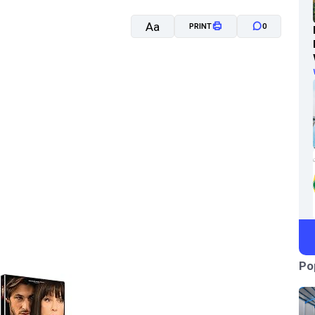
Aa
PRINT
0
A-
A+
Po