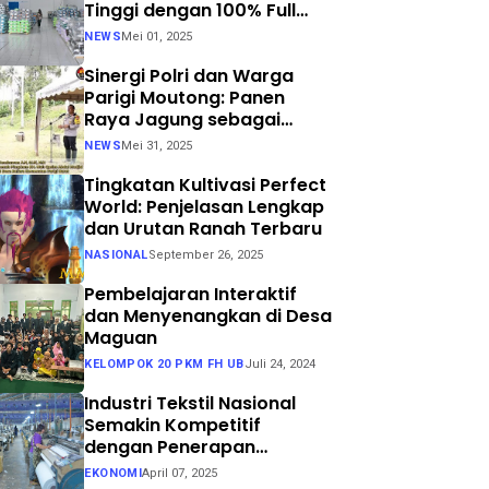
Tinggi dengan 100% Full
Process
NEWS
Mei 01, 2025
Sinergi Polri dan Warga
Parigi Moutong: Panen
Raya Jagung sebagai
Langkah Nyata Menuju
NEWS
Mei 31, 2025
Swasembada Pangan
Tingkatan Kultivasi Perfect
World: Penjelasan Lengkap
dan Urutan Ranah Terbaru
NASIONAL
September 26, 2025
Pembelajaran Interaktif
dan Menyenangkan di Desa
Maguan
KELOMPOK 20 PKM FH UB
Juli 24, 2024
Industri Tekstil Nasional
Semakin Kompetitif
dengan Penerapan
Teknologi Air Jet Loom dan
EKONOMI
April 07, 2025