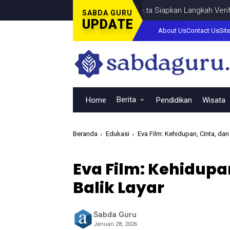
an, Pengelola TikTok @samsungstore.ta Siapkan Langkah Verifikasi 
SABDA GURU
UPDATE
About Us
Contact Us
Sit
Berita
Home
Pendidikan
Wisata
Beranda
Edukasi
Eva Film: Kehidupan, Cinta, dan
Eva Film: Kehidupan
Balik Layar
Sabda Guru
Januari 28, 2026