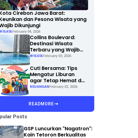
Kota Cirebon Jawa Barat:
Keunikan dan Pesona Wisata yang
Wajib Dikunjungi
WISATA
February 04, 2026
Collins Boulevard:
Destinasi Wisata
Terbaru yang Wajib
Dikunjungi di Kota
WISATA
February 03, 2026
Anda
Cuti Bersama: Tips
Mengatur Liburan
agar Tetap Hemat dan
Menyenangkan
KEUANGAN
February 02, 2026
READMORE
pular Posts
GSP Luncurkan "Nagatron":
Kain Tetoron Berkualitas