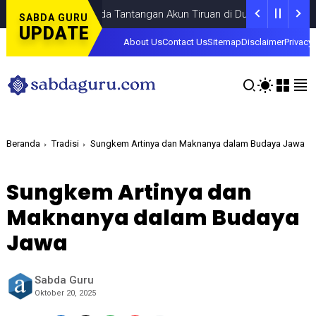
Fokus pada Tantangan Akun Tiruan di Dunia Digital, Marak Akun 
SABDA GURU
UPDATE
About Us
Contact Us
Sitemap
Disclaimer
Privacy 
Beranda
Tradisi
Sungkem Artinya dan Maknanya dalam Budaya Jawa
Sungkem Artinya dan
Maknanya dalam Budaya
Jawa
Sabda Guru
Oktober 20, 2025