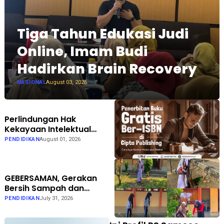
Tiga Tahun Edukasi Judi
Online, Imam Budi
Hadirkan Brain Recovery
NASIONAL
August 03, 2026
Perlindungan Hak
Kekayaan Intelektual
Dinilai Semakin Penting
PENDIDIKAN
August 01, 2026
bagi Dunia Penerbitan
GEBERSAMAN, Gerakan
Bersih Sampah dan
Penataan Taman di SMPN 1
PENDIDIKAN
July 31, 2026
Karanganyar Ngawi