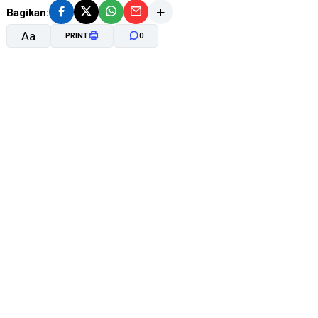
Bagikan:
Aa
PRINT
0
A-
A+