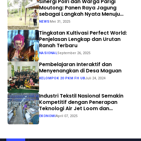
Sinergi Polri dan Warga Parigi
Moutong: Panen Raya Jagung
sebagai Langkah Nyata Menuju
Swasembada Pangan
NEWS
Mei 31, 2025
Tingkatan Kultivasi Perfect World:
Penjelasan Lengkap dan Urutan
Ranah Terbaru
NASIONAL
September 26, 2025
Pembelajaran Interaktif dan
Menyenangkan di Desa Maguan
KELOMPOK 20 PKM FH UB
Juli 24, 2024
Industri Tekstil Nasional Semakin
Kompetitif dengan Penerapan
Teknologi Air Jet Loom dan
Continuous Dyeing di CV. Garuda
EKONOMI
April 07, 2025
Solo Perkasa