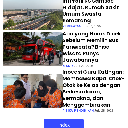
Ini Profil RS Samsoe
Hidajat, Rumah Sakit
Umum Swasta
Semarang
KESEHATAN
July 30, 2026
Apa yang Harus Dicek
Sebelum Memilih Bus
Pariwisata? Bhisa
Wisata Punya
Jawabannya
BISNIS
July 29, 2026
Inovasi Guru Katingan:
Membawa Kapal Otok-
Otok ke Kelas dengan
Berkesadaran,
Bermakna, dan
Menggembirakan
FISIKA PENDIDIKAN
July 28, 2026
Index