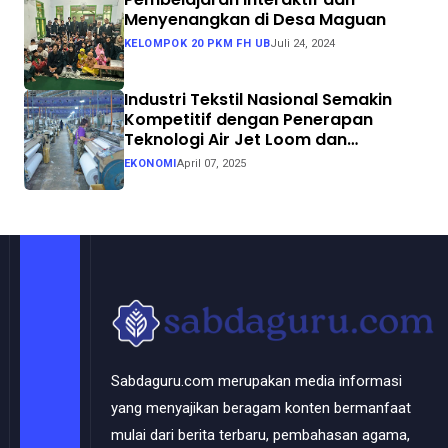
Menyenangkan di Desa Maguan
KELOMPOK 20 PKM FH UB
Juli 24, 2024
Industri Tekstil Nasional Semakin
Kompetitif dengan Penerapan
Teknologi Air Jet Loom dan
Continuous Dyeing di CV. Garuda
EKONOMI
April 07, 2025
Solo Perkasa
Sabdaguru.com merupakan media informasi
yang menyajikan beragam konten bermanfaat
mulai dari berita terbaru, pembahasan agama,