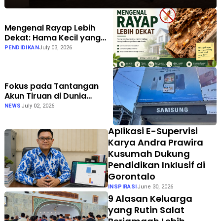
Mengenal Rayap Lebih
Dekat: Hama Kecil yang
Bisa Menimbulkan
PENDIDIKAN
July 03, 2026
Kerugian Besar
Fokus pada Tantangan
Akun Tiruan di Dunia
Digital, Marak Akun Tiruan,
NEWS
July 02, 2026
Pengelola TikTok
@samsungstore.ta
Aplikasi E-Supervisi
Siapkan Langkah Verifikasi
Karya Andra Prawira
Resmi
Kusumah Dukung
Pendidikan Inklusif di
Gorontalo
INSPIRASI
June 30, 2026
9 Alasan Keluarga
yang Rutin Salat