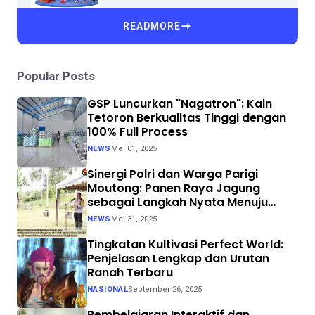
READMORE
Popular Posts
GSP Luncurkan "Nagatron": Kain
Tetoron Berkualitas Tinggi dengan
100% Full Process
NEWS
Mei 01, 2025
Sinergi Polri dan Warga Parigi
Moutong: Panen Raya Jagung
sebagai Langkah Nyata Menuju
Swasembada Pangan
NEWS
Mei 31, 2025
Tingkatan Kultivasi Perfect World:
Penjelasan Lengkap dan Urutan
Ranah Terbaru
NASIONAL
September 26, 2025
Pembelajaran Interaktif dan