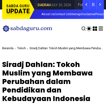
 di Curahdami
Fokus pada Tantangan Aku
DAERAH
JULY 20, 2026
SABDA GURU
UPDATE
About Us
Contact Us
Sitemap
Disclaimer
Privacy 
Beranda
Tokoh
Siradj Dahlan: Tokoh Muslim yang Membawa Perubahan dalam Pendidikan dan Kebudayaan Indonesia
Siradj Dahlan: Tokoh
Muslim yang Membawa
Perubahan dalam
Pendidikan dan
Kebudayaan Indonesia