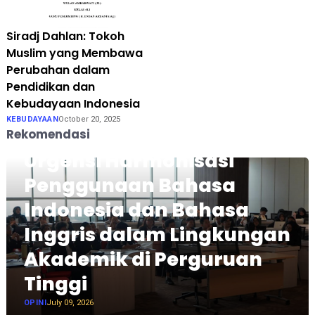
Siradj Dahlan: Tokoh
Muslim yang Membawa
Perubahan dalam
Pendidikan dan
Kebudayaan Indonesia
KEBUDAYAAN
October 20, 2025
Rekomendasi
Urgensi Harmonisasi
Penggunaan Bahasa
Indonesia dan Bahasa
Inggris dalam Lingkungan
Akademik di Perguruan
Tinggi
OPINI
July 09, 2026