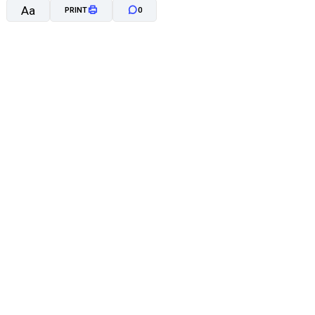
Aa
PRINT
0
A-
A+