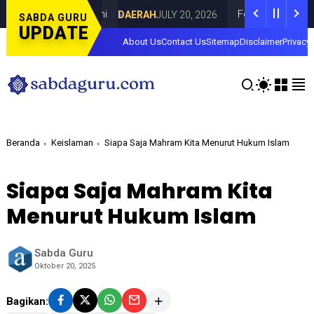
 di Curahdami
Fokus pada Tantangan Aku
DAERAH
JULY 20, 2026
SABDA GURU
UPDATE
About Us
Contact Us
Sitemap
Disclaimer
Privacy 
Beranda
Keislaman
Siapa Saja Mahram Kita Menurut Hukum Islam
Siapa Saja Mahram Kita
Menurut Hukum Islam
Sabda Guru
Oktober 20, 2025
Bagikan: