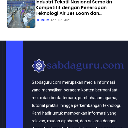
Industri Tekstil Nasional Semakin
Kompetitif dengan Penerapan
Teknologi Air Jet Loom dan
Continuous Dyeing di CV. Garuda
EKONOMI
April 07, 2025
Solo Perkasa
Sabdaguru.com merupakan media informasi
yang menyajikan beragam konten bermanfaat
mulai dari berita terbaru, pembahasan agama,
tutorial praktis, hingga perkembangan teknologi.
Kami hadir untuk memberikan informasi yang
relevan, mudah dipahami, dan selaras dengan