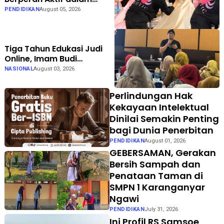
Persiapan hingga
PENDIDIKAN
August 05, 2026
Pelaksanaan Gelar Karya
LKP EXOTIC di Solo Square
Tiga Tahun Edukasi Judi
Online, Imam Budi
Hadirkan Brain Recovery
NASIONAL
August 03, 2026
Perlindungan Hak
Kekayaan Intelektual
Dinilai Semakin Penting
bagi Dunia Penerbitan
PENDIDIKAN
August 01, 2026
GEBERSAMAN, Gerakan
Bersih Sampah dan
Penataan Taman di
SMPN 1 Karanganyar
Ngawi
PENDIDIKAN
July 31, 2026
Ini Profil RS Samsoe