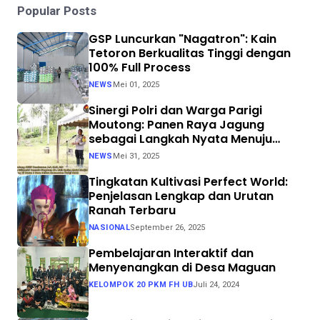
Popular Posts
GSP Luncurkan "Nagatron": Kain
Tetoron Berkualitas Tinggi dengan
100% Full Process
NEWS
Mei 01, 2025
Sinergi Polri dan Warga Parigi
Moutong: Panen Raya Jagung
sebagai Langkah Nyata Menuju
Swasembada Pangan
NEWS
Mei 31, 2025
Tingkatan Kultivasi Perfect World:
Penjelasan Lengkap dan Urutan
Ranah Terbaru
NASIONAL
September 26, 2025
Pembelajaran Interaktif dan
Menyenangkan di Desa Maguan
KELOMPOK 20 PKM FH UB
Juli 24, 2024