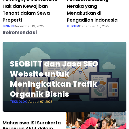
Hak dan Kewajiban
Neraka yang
Tenant dalam Sewa
Menakutkan di
Properti
Pengadilan Indonesia
BISNIS
December 13, 2025
HUKUM
December 13, 2025
Rekomendasi
SEOBITT dan Jasa SEO
Website untuk
Meningkatkan Trafik
Organik Bisnis
TEKNOLOGI
August 07, 2026
Mahasiswa ISI Surakarta
Berperan Aktif dalam