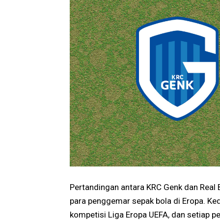
Pertandingan antara KRC Genk dan Real B
para penggemar sepak bola di Eropa. Kedu
kompetisi Liga Eropa UEFA, dan setiap 