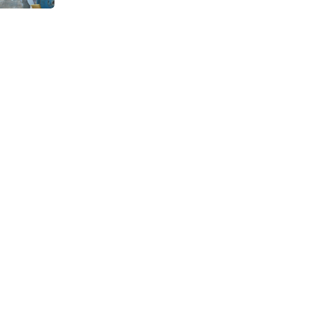
Continuous Dyeing di CV.
Garuda Solo Perkasa