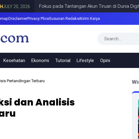
Fokus pada Tantangan Akun Tiruan di Dunia Digital, Mar
0, 2026
emap
Disclaimer
Privacy Plice
Susunan Redaksi
Kirim Karya
Kesehatan
Ekonomi
Tutorial
Lifestyle
Opini
isis Pertandingan Terbaru
Wi
ksi dan Analisis
aru