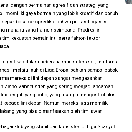
dikenal dengan permainan agresif dan strategi yang
ol, memiliki gaya bermain yang lebih kreatif dan penuh
hli sepak bola memprediksi bahwa pertandingan ini
ang menang yang hampir seimbang. Prediksi ini
tim, kekuatan pemain inti, serta faktor-faktor
uaca.
 signifikan dalam beberapa musim terakhir, terutama
hasil melaju jauh di Liga Eropa, bahkan sampai babak
rma mereka di lini depan sangat mengesankan,
dan Zinho Vanheusden yang sering menjadi ancaman
ki lini tengah yang solid, yang mampu mengontrol alur
kepada lini depan. Namun, mereka juga memiliki
belakang, yang bisa dimanfaatkan oleh tim lawan.
 sebagai klub yang stabil dan konsisten di Liga Spanyol.