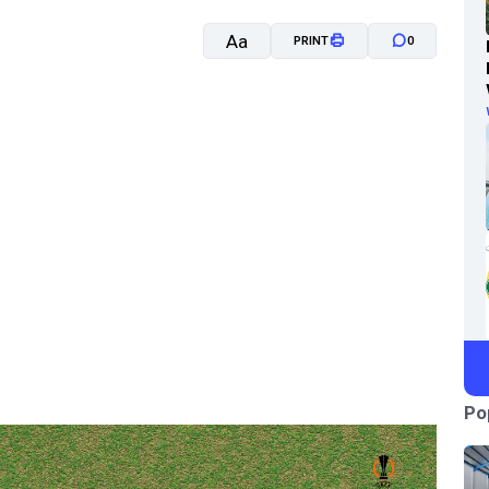
Aa
PRINT
0
A-
A+
Po