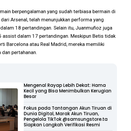
-pemain berpengalaman yang sudah terbiasa bermain di
am dari Arsenal, telah menunjukkan performa yang
dalam 18 pertandingan. Selain itu, Juanmuñoz juga
 assist dalam 17 pertandingan. Meskipun Betis tidak
ti Barcelona atau Real Madrid, mereka memiliki
 dan pertahanan.
Mengenal Rayap Lebih Dekat: Hama
Kecil yang Bisa Menimbulkan Kerugian
Besar
Fokus pada Tantangan Akun Tiruan di
Dunia Digital, Marak Akun Tiruan,
Pengelola TikTok @samsungstore.ta
Siapkan Langkah Verifikasi Resmi