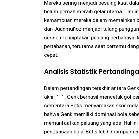
Mereka sering menjadi pesaing kuat dal
belum pernah meraih gelar utama. Tim ini
kemampuan mereka dalam memainkan bola
dan Juanmuñoz menjadi tulang punggung
sering menciptakan peluang berbahaya. 
pertahanan, terutama saat bertemu deng
cepat.
Analisis Statistik Pertandin
Dalam pertandingan terakhir antara Gen
akhir 1-1. Genk berhasil mencetak gol p
sementara Betis menyamakan skor melalu
bahwa Genk memiliki dominasi bola sebes
memanfaatkan peluang yang ada. Hal in
penguasaan bola, Betis lebih mampu men