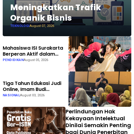
Meningkatkan Trafik
Organik Bisnis
TEKNOLOGI
August 07, 2026
Mahasiswa ISI Surakarta
Berperan Aktif dalam
Persiapan hingga
PENDIDIKAN
August 05, 2026
Pelaksanaan Gelar Karya
LKP EXOTIC di Solo Square
Tiga Tahun Edukasi Judi
Online, Imam Budi
Hadirkan Brain Recovery
NASIONAL
August 03, 2026
Perlindungan Hak
Kekayaan Intelektual
Dinilai Semakin Penting
bagi Dunia Penerbitan