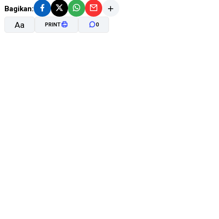
Bagikan:
Aa
PRINT
0
A-
A+