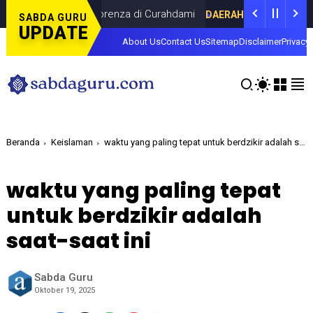
ersama Dina Lorenza di Curahdami
Fokus
DAERAH
JULY 20, 2026
SABDA GURU
UPDATE
About Us
Contact Us
Sitemap
Disclaimer
Privacy 
Beranda
Keislaman
waktu yang paling tepat untuk berdzikir adalah saat-saat ini
waktu yang paling tepat
untuk berdzikir adalah
saat-saat ini
Sabda Guru
Oktober 19, 2025