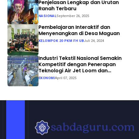
Penjelasan Lengkap dan Urutan
Ranah Terbaru
NASIONAL
September 26, 2025
Pembelajaran Interaktif dan
Menyenangkan di Desa Maguan
KELOMPOK 20 PKM FH UB
Juli 24, 2024
Industri Tekstil Nasional Semakin
Kompetitif dengan Penerapan
Teknologi Air Jet Loom dan
Continuous Dyeing di CV. Garuda
EKONOMI
April 07, 2025
Solo Perkasa