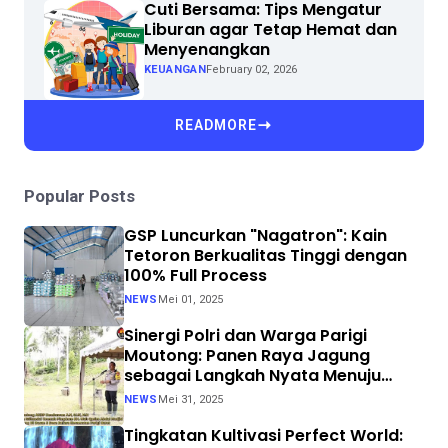
Cuti Bersama: Tips Mengatur
Liburan agar Tetap Hemat dan
Menyenangkan
KEUANGAN
February 02, 2026
READMORE
Popular Posts
GSP Luncurkan "Nagatron": Kain
Tetoron Berkualitas Tinggi dengan
100% Full Process
NEWS
Mei 01, 2025
Sinergi Polri dan Warga Parigi
Moutong: Panen Raya Jagung
sebagai Langkah Nyata Menuju
Swasembada Pangan
NEWS
Mei 31, 2025
Tingkatan Kultivasi Perfect World: