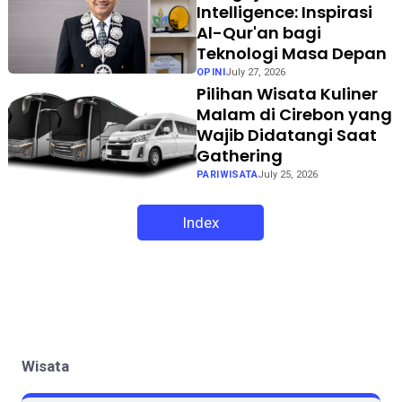
Intelligence: Inspirasi
Al-Qur'an bagi
Teknologi Masa Depan
OPINI
July 27, 2026
Pilihan Wisata Kuliner
Malam di Cirebon yang
Wajib Didatangi Saat
Gathering
PARIWISATA
July 25, 2026
Index
Wisata