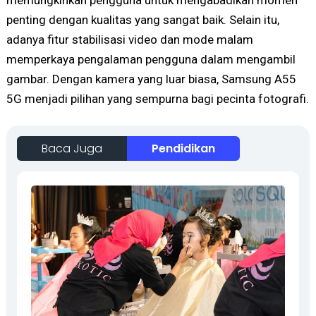
memungkinkan pengguna untuk mengabadikan momen
penting dengan kualitas yang sangat baik. Selain itu,
adanya fitur stabilisasi video dan mode malam
memperkaya pengalaman pengguna dalam mengambil
gambar. Dengan kamera yang luar biasa, Samsung A55
5G menjadi pilihan yang sempurna bagi pecinta fotografi.
Baca Juga
Pendidikan