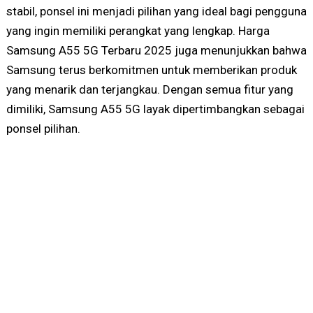
stabil, ponsel ini menjadi pilihan yang ideal bagi pengguna
yang ingin memiliki perangkat yang lengkap. Harga
Samsung A55 5G Terbaru 2025 juga menunjukkan bahwa
Samsung terus berkomitmen untuk memberikan produk
yang menarik dan terjangkau. Dengan semua fitur yang
dimiliki, Samsung A55 5G layak dipertimbangkan sebagai
ponsel pilihan.