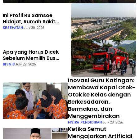
Ini Profil RS Samsoe
Hidajat, Rumah Sakit
Umum Swasta Semarang
KESEHATAN
July 30, 2026
Apa yang Harus Dicek
Sebelum Memilih Bus
Pariwisata? Bhisa Wisata
BISNIS
July 29, 2026
Punya Jawabannya
Inovasi Guru Katingan:
Membawa Kapal Otok-
Otok ke Kelas dengan
Berkesadaran,
Bermakna, dan
Menggembirakan
FISIKA PENDIDIKAN
July 28, 2026
Ketika Semut
Mengajarkan Artificial