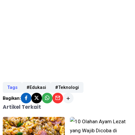
Tags
#Edukasi
#Teknologi
Bagikan:
Artikel Terkait