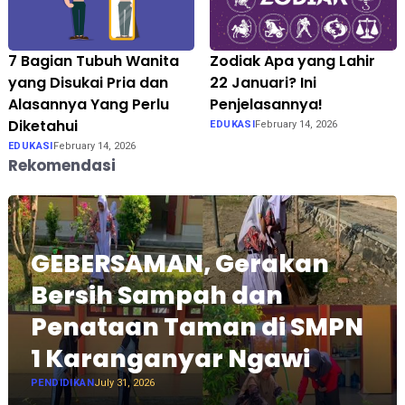
7 Bagian Tubuh Wanita
Zodiak Apa yang Lahir
yang Disukai Pria dan
22 Januari? Ini
Alasannya Yang Perlu
Penjelasannya!
Diketahui
EDUKASI
February 14, 2026
EDUKASI
February 14, 2026
Rekomendasi
GEBERSAMAN, Gerakan
Bersih Sampah dan
Penataan Taman di SMPN
1 Karanganyar Ngawi
PENDIDIKAN
July 31, 2026