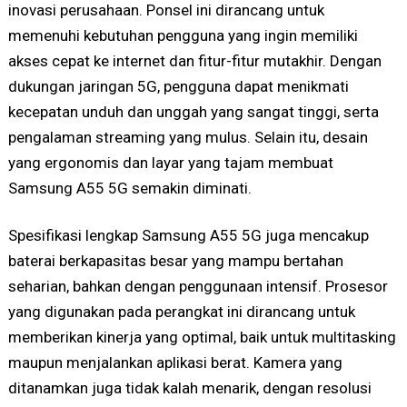
inovasi perusahaan. Ponsel ini dirancang untuk
memenuhi kebutuhan pengguna yang ingin memiliki
akses cepat ke internet dan fitur-fitur mutakhir. Dengan
dukungan jaringan 5G, pengguna dapat menikmati
kecepatan unduh dan unggah yang sangat tinggi, serta
pengalaman streaming yang mulus. Selain itu, desain
yang ergonomis dan layar yang tajam membuat
Samsung A55 5G semakin diminati.
Spesifikasi lengkap Samsung A55 5G juga mencakup
baterai berkapasitas besar yang mampu bertahan
seharian, bahkan dengan penggunaan intensif. Prosesor
yang digunakan pada perangkat ini dirancang untuk
memberikan kinerja yang optimal, baik untuk multitasking
maupun menjalankan aplikasi berat. Kamera yang
ditanamkan juga tidak kalah menarik, dengan resolusi