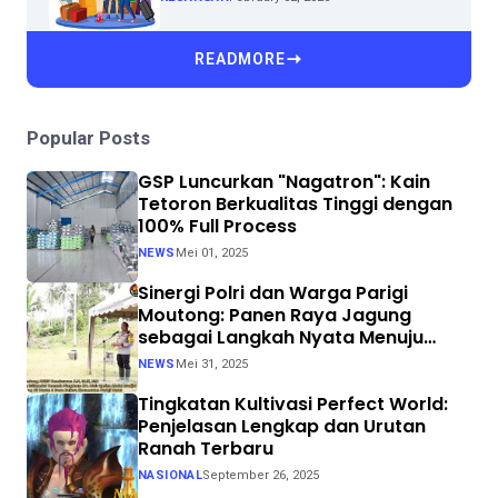
READMORE
Popular Posts
GSP Luncurkan "Nagatron": Kain
Tetoron Berkualitas Tinggi dengan
100% Full Process
NEWS
Mei 01, 2025
Sinergi Polri dan Warga Parigi
Moutong: Panen Raya Jagung
sebagai Langkah Nyata Menuju
Swasembada Pangan
NEWS
Mei 31, 2025
Tingkatan Kultivasi Perfect World:
Penjelasan Lengkap dan Urutan
Ranah Terbaru
NASIONAL
September 26, 2025